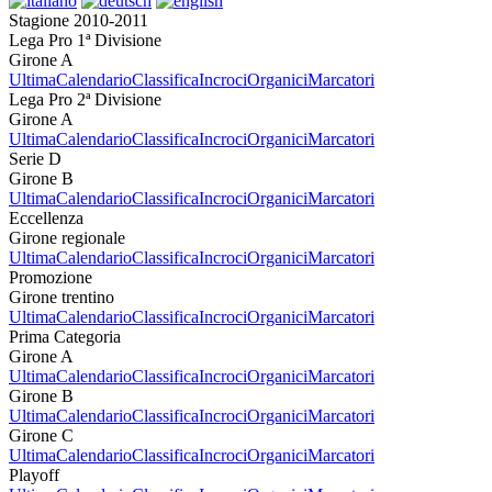
Stagione 2010-2011
Lega Pro 1ª Divisione
Girone A
Ultima
Calendario
Classifica
Incroci
Organici
Marcatori
Lega Pro 2ª Divisione
Girone A
Ultima
Calendario
Classifica
Incroci
Organici
Marcatori
Serie D
Girone B
Ultima
Calendario
Classifica
Incroci
Organici
Marcatori
Eccellenza
Girone regionale
Ultima
Calendario
Classifica
Incroci
Organici
Marcatori
Promozione
Girone trentino
Ultima
Calendario
Classifica
Incroci
Organici
Marcatori
Prima Categoria
Girone A
Ultima
Calendario
Classifica
Incroci
Organici
Marcatori
Girone B
Ultima
Calendario
Classifica
Incroci
Organici
Marcatori
Girone C
Ultima
Calendario
Classifica
Incroci
Organici
Marcatori
Playoff