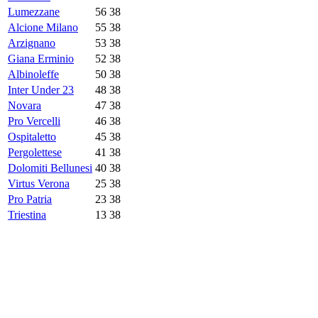
Lumezzane
56
38
Alcione Milano
55
38
Arzignano
53
38
Giana Erminio
52
38
Albinoleffe
50
38
Inter Under 23
48
38
Novara
47
38
Pro Vercelli
46
38
Ospitaletto
45
38
Pergolettese
41
38
Dolomiti Bellunesi
40
38
Virtus Verona
25
38
Pro Patria
23
38
Triestina
13
38