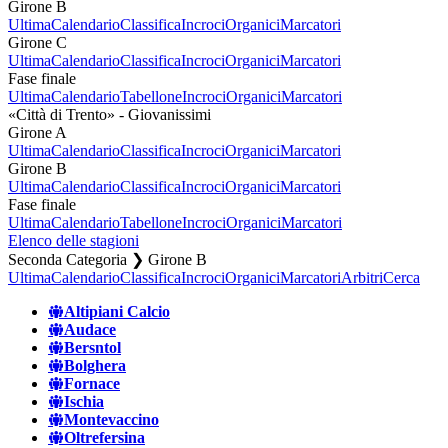
Girone B
Ultima
Calendario
Classifica
Incroci
Organici
Marcatori
Girone C
Ultima
Calendario
Classifica
Incroci
Organici
Marcatori
Fase finale
Ultima
Calendario
Tabellone
Incroci
Organici
Marcatori
«Città di Trento» - Giovanissimi
Girone A
Ultima
Calendario
Classifica
Incroci
Organici
Marcatori
Girone B
Ultima
Calendario
Classifica
Incroci
Organici
Marcatori
Fase finale
Ultima
Calendario
Tabellone
Incroci
Organici
Marcatori
Elenco delle stagioni
Seconda Categoria ❯ Girone B
Ultima
Calendario
Classifica
Incroci
Organici
Marcatori
Arbitri
Cerca
Altipiani Calcio
Audace
Bersntol
Bolghera
Fornace
Ischia
Montevaccino
Oltrefersina