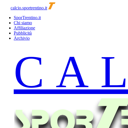
calcio.sportrentino.it
SporTrentino.it
Chi siamo
Affiliazione
Pubblicità
Archivio