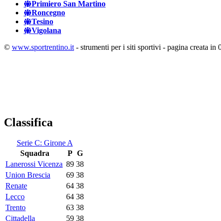
Primiero San Martino
Roncegno
Tesino
Vigolana
©
www.sportrentino.it
- strumenti per i siti sportivi - pagina creata in 
Classifica
Serie C: Girone A
Squadra
P
G
Lanerossi Vicenza
89
38
Union Brescia
69
38
Renate
64
38
Lecco
64
38
Trento
63
38
Cittadella
59
38