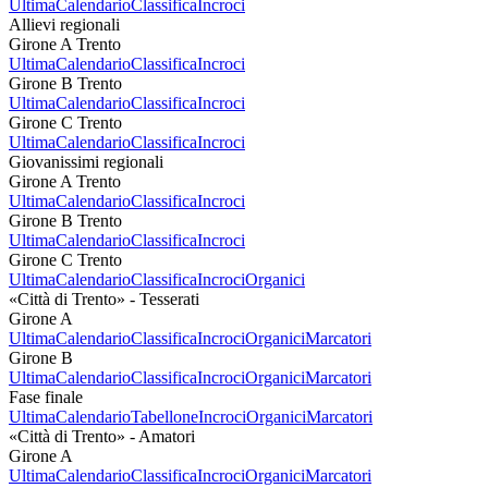
Ultima
Calendario
Classifica
Incroci
Allievi regionali
Girone A Trento
Ultima
Calendario
Classifica
Incroci
Girone B Trento
Ultima
Calendario
Classifica
Incroci
Girone C Trento
Ultima
Calendario
Classifica
Incroci
Giovanissimi regionali
Girone A Trento
Ultima
Calendario
Classifica
Incroci
Girone B Trento
Ultima
Calendario
Classifica
Incroci
Girone C Trento
Ultima
Calendario
Classifica
Incroci
Organici
«Città di Trento» - Tesserati
Girone A
Ultima
Calendario
Classifica
Incroci
Organici
Marcatori
Girone B
Ultima
Calendario
Classifica
Incroci
Organici
Marcatori
Fase finale
Ultima
Calendario
Tabellone
Incroci
Organici
Marcatori
«Città di Trento» - Amatori
Girone A
Ultima
Calendario
Classifica
Incroci
Organici
Marcatori