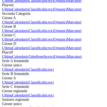
Ultima
Calendario
Classifica
Incroci
Organici
Marcatori
Playout
Ultima
Calendario
Classifica
Incroci
Organici
Marcatori
Seconda Categoria
Girone A
Ultima
Calendario
Classifica
Incroci
Organici
Marcatori
Girone B
Ultima
Calendario
Classifica
Incroci
Organici
Marcatori
Girone C
Ultima
Calendario
Classifica
Incroci
Organici
Marcatori
Girone D
Ultima
Calendario
Classifica
Incroci
Organici
Marcatori
Playoff
Ultima
Calendario
Tabellone
Incroci
Organici
Marcatori
Serie A femminile
Girone unico
Ultima
Calendario
Classifica
Incroci
Serie B femminile
Girone A
Ultima
Calendario
Classifica
Incroci
Serie C femminile
Girone regionale
Ultima
Calendario
Classifica
Incroci
Juniores regionale
Girone unico