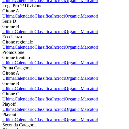
Ultima
Calendario
Classifica
Incroci
Organici
Marcatori
Lega Pro 2ª Divisione
Girone A
Ultima
Calendario
Classifica
Incroci
Organici
Marcatori
Serie D
Girone B
Ultima
Calendario
Classifica
Incroci
Organici
Marcatori
Eccellenza
Girone regionale
Ultima
Calendario
Classifica
Incroci
Organici
Marcatori
Promozione
Girone trentino
Ultima
Calendario
Classifica
Incroci
Organici
Marcatori
Prima Categoria
Girone A
Ultima
Calendario
Classifica
Incroci
Organici
Marcatori
Girone B
Ultima
Calendario
Classifica
Incroci
Organici
Marcatori
Girone C
Ultima
Calendario
Classifica
Incroci
Organici
Marcatori
Playoff
Ultima
Calendario
Classifica
Incroci
Organici
Marcatori
Playout
Ultima
Calendario
Classifica
Incroci
Organici
Marcatori
Seconda Categoria