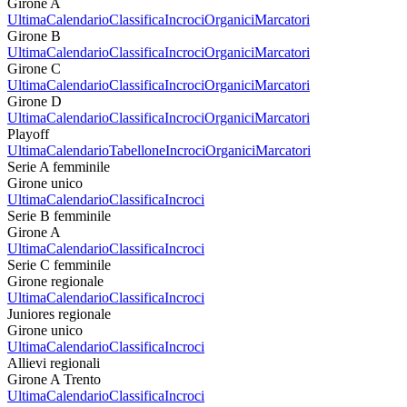
Girone A
Ultima
Calendario
Classifica
Incroci
Organici
Marcatori
Girone B
Ultima
Calendario
Classifica
Incroci
Organici
Marcatori
Girone C
Ultima
Calendario
Classifica
Incroci
Organici
Marcatori
Girone D
Ultima
Calendario
Classifica
Incroci
Organici
Marcatori
Playoff
Ultima
Calendario
Tabellone
Incroci
Organici
Marcatori
Serie A femminile
Girone unico
Ultima
Calendario
Classifica
Incroci
Serie B femminile
Girone A
Ultima
Calendario
Classifica
Incroci
Serie C femminile
Girone regionale
Ultima
Calendario
Classifica
Incroci
Juniores regionale
Girone unico
Ultima
Calendario
Classifica
Incroci
Allievi regionali
Girone A Trento
Ultima
Calendario
Classifica
Incroci