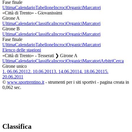
Fase finale
Ultima
Calendario
Tabellone
Incroci
Organici
Marcatori
«Città di Trento» - Giovanissimi
Girone A
Ultima
Calendario
Classifica
Incroci
Organici
Marcatori
Girone B
Ultima
Calendario
Classifica
Incroci
Organici
Marcatori
Fase finale
Ultima
Calendario
Tabellone
Incroci
Organici
Marcatori
Elenco delle stagioni
«Città di Trento» - Tesserati ❯ Girone A
Ultima
Calendario
Classifica
Incroci
Organici
Marcatori
Arbitri
Cerca
Girone unico
1.
06.06.2011
2.
10.06.2011
3.
14.06.2011
4.
18.06.2011
5.
20.06.2011
©
www.sportrentino.it
- strumenti per i siti sportivi - pagina creata in
0,062 sec.
Classifica