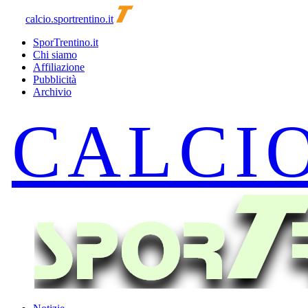
calcio.sportrentino.it
SporTrentino.it
Chi siamo
Affiliazione
Pubblicità
Archivio