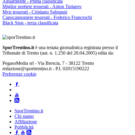
Aguardiente - Prima classificata
Miglior portiere tesserati - Anton Turtarov
Mvp tesserati - Cristiano Subranni
Capocannoniere tesserati - Federico Franceschi
Black Sion - terza classificata
SporTrentino.it
è una testata giornalistica registrata presso il
Tribunale di Trento (aut. n. 1.250 del 20.04.2005) edita da:
PegasoMedia srl - Via Brescia, 7 - 38122 Trento
redazione@sportrentino.it - P.I. 02015190222
Preferenze cookie
SporTrentino.it
Chi siamo
Affiliazione
Pubblicità