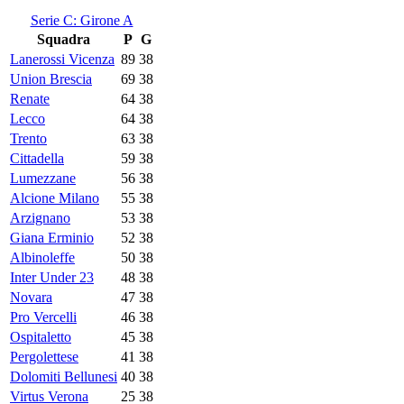
Serie C: Girone A
Squadra
P
G
Lanerossi Vicenza
89
38
Union Brescia
69
38
Renate
64
38
Lecco
64
38
Trento
63
38
Cittadella
59
38
Lumezzane
56
38
Alcione Milano
55
38
Arzignano
53
38
Giana Erminio
52
38
Albinoleffe
50
38
Inter Under 23
48
38
Novara
47
38
Pro Vercelli
46
38
Ospitaletto
45
38
Pergolettese
41
38
Dolomiti Bellunesi
40
38
Virtus Verona
25
38