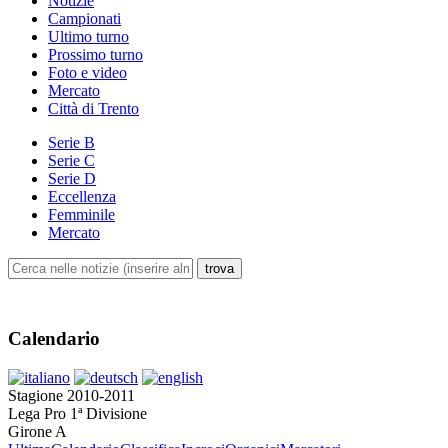
Notizie
Campionati
Ultimo turno
Prossimo turno
Foto e video
Mercato
Città di Trento
Serie B
Serie C
Serie D
Eccellenza
Femminile
Mercato
Calendario
Stagione 2010-2011
Lega Pro 1ª Divisione
Girone A