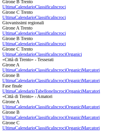
Girone B Trento
Ultima
Calendario
Classifica
Incroci
Girone C Trento
Ultima
Calendario
Classifica
Incroci
Giovanissimi regionali
Girone A Trento
Ultima
Calendario
Classifica
Incroci
Girone B Trento
Ultima
Calendario
Classifica
Incroci
Girone C Trento
Ultima
Calendario
Classifica
Incroci
Organici
«Città di Trento» - Tesserati
Girone A
Ultima
Calendario
Classifica
Incroci
Organici
Marcatori
Girone B
Ultima
Calendario
Classifica
Incroci
Organici
Marcatori
Fase finale
Ultima
Calendario
Tabellone
Incroci
Organici
Marcatori
«Città di Trento» - Amatori
Girone A
Ultima
Calendario
Classifica
Incroci
Organici
Marcatori
Girone B
Ultima
Calendario
Classifica
Incroci
Organici
Marcatori
Girone C
Ultima
Calendario
Classifica
Incroci
Organici
Marcatori