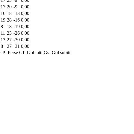
17
23
-9
0,00
17
20
-9
0,00
16
18
-13
0,00
19
28
-16
0,00
8
18
-19
0,00
11
23
-26
0,00
13
27
-30
0,00
8
27
-31
0,00
e
P=Perse
Gf=Gol fatti
Gs=Gol subiti