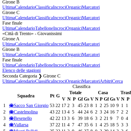
Girone B
Ultima
Calendario
Classifica
Incroci
Organici
Marcatori
Girone C
Ultima
Calendario
Classifica
Incroci
Organici
Marcatori
Fase finale
Ultima
Calendario
Tabellone
Incroci
Organici
Marcatori
«Città di Trento» - Giovanissimi
Girone A
Ultima
Calendario
Classifica
Incroci
Organici
Marcatori
Girone B
Ultima
Calendario
Classifica
Incroci
Organici
Marcatori
Fase finale
Ultima
Calendario
Tabellone
Incroci
Organici
Marcatori
Elenco delle stagioni
Seconda Categoria ❯ Girone C
Ultima
Calendario
Classifica
Incroci
Organici
Marcatori
Arbitri
Cerca
Classifica
Totale
Casa
Trasf
Squadra
Pt
G
V
N
P
Gf
Gs
V
N
P
Gf
Gs
V
N
P
1
Sacco San Giorgio
53
22
17
2
3
45
23
8
1
2
25
10
9
1
1
2
Castelmolina
43
22
13
4
5
44
24
6
2
3
24
16
7
2
2
3
Besenello
42
22
13
3
6
39
18
6
3
2
21
9
7
0
4
4
Vallarsa
37
22
11
4
7
47
35
6
1
4
25
18
5
3
3