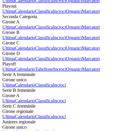
Ultima
Calendario
Classifica
Incroci
Organici
Marcatori
Playout
Ultima
Calendario
Classifica
Incroci
Organici
Marcatori
Seconda Categoria
Girone A
Ultima
Calendario
Classifica
Incroci
Organici
Marcatori
Girone B
Ultima
Calendario
Classifica
Incroci
Organici
Marcatori
Girone C
Ultima
Calendario
Classifica
Incroci
Organici
Marcatori
Girone D
Ultima
Calendario
Classifica
Incroci
Organici
Marcatori
Playoff
Ultima
Calendario
Tabellone
Incroci
Organici
Marcatori
Serie A femminile
Girone unico
Ultima
Calendario
Classifica
Incroci
Serie B femminile
Girone A
Ultima
Calendario
Classifica
Incroci
Serie C femminile
Girone regionale
Ultima
Calendario
Classifica
Incroci
Juniores regionale
Girone unico