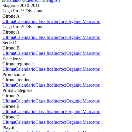
Stagione 2010-2011
Lega Pro 1ª Divisione
Girone A
Ultima
Calendario
Classifica
Incroci
Organici
Marcatori
Lega Pro 2ª Divisione
Girone A
Ultima
Calendario
Classifica
Incroci
Organici
Marcatori
Serie D
Girone B
Ultima
Calendario
Classifica
Incroci
Organici
Marcatori
Eccellenza
Girone regionale
Ultima
Calendario
Classifica
Incroci
Organici
Marcatori
Promozione
Girone trentino
Ultima
Calendario
Classifica
Incroci
Organici
Marcatori
Prima Categoria
Girone A
Ultima
Calendario
Classifica
Incroci
Organici
Marcatori
Girone B
Ultima
Calendario
Classifica
Incroci
Organici
Marcatori
Girone C
Ultima
Calendario
Classifica
Incroci
Organici
Marcatori
Playoff