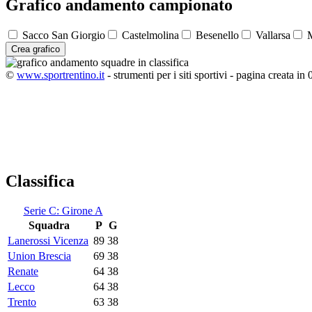
Grafico andamento campionato
Sacco San Giorgio
Castelmolina
Besenello
Vallarsa
M
Crea grafico
©
www.sportrentino.it
- strumenti per i siti sportivi - pagina creata in 
Classifica
Serie C: Girone A
Squadra
P
G
Lanerossi Vicenza
89
38
Union Brescia
69
38
Renate
64
38
Lecco
64
38
Trento
63
38