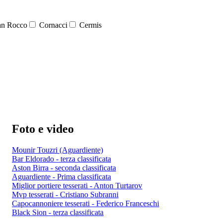
n Rocco
Cornacci
Cermis
Foto e video
Mounir Touzri (Aguardiente)
Bar Eldorado - terza classificata
Aston Birra - seconda classificata
Aguardiente - Prima classificata
Miglior portiere tesserati - Anton Turtarov
Mvp tesserati - Cristiano Subranni
Capocannoniere tesserati - Federico Franceschi
Black Sion - terza classificata