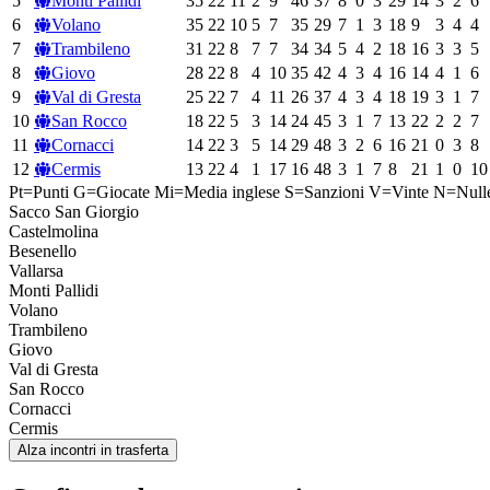
5
Monti Pallidi
35
22
11
2
9
46
37
8
0
3
29
14
3
2
6
6
Volano
35
22
10
5
7
35
29
7
1
3
18
9
3
4
4
7
Trambileno
31
22
8
7
7
34
34
5
4
2
18
16
3
3
5
8
Giovo
28
22
8
4
10
35
42
4
3
4
16
14
4
1
6
9
Val di Gresta
25
22
7
4
11
26
37
4
3
4
18
19
3
1
7
10
San Rocco
18
22
5
3
14
24
45
3
1
7
13
22
2
2
7
11
Cornacci
14
22
3
5
14
29
48
3
2
6
16
21
0
3
8
12
Cermis
13
22
4
1
17
16
48
3
1
7
8
21
1
0
10
Pt=Punti
G=Giocate
Mi=Media inglese
S=Sanzioni
V=Vinte
N=Null
Sacco San Giorgio
Castelmolina
Besenello
Vallarsa
Monti Pallidi
Volano
Trambileno
Giovo
Val di Gresta
San Rocco
Cornacci
Cermis
Alza incontri in trasferta