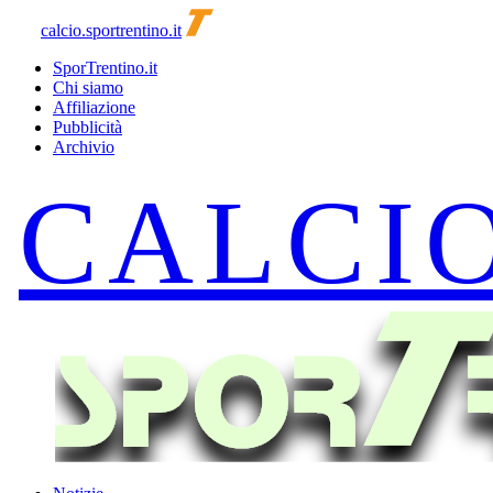
calcio.sportrentino.it
SporTrentino.it
Chi siamo
Affiliazione
Pubblicità
Archivio