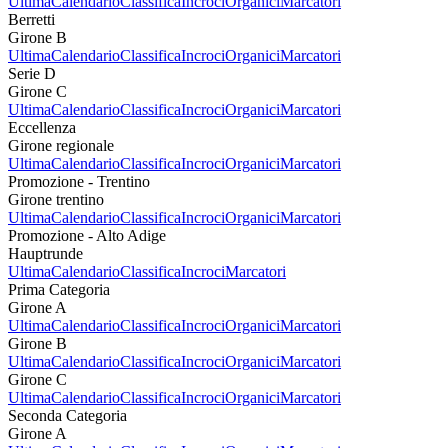
Ultima
Calendario
Classifica
Incroci
Organici
Marcatori
Berretti
Girone B
Ultima
Calendario
Classifica
Incroci
Organici
Marcatori
Serie D
Girone C
Ultima
Calendario
Classifica
Incroci
Organici
Marcatori
Eccellenza
Girone regionale
Ultima
Calendario
Classifica
Incroci
Organici
Marcatori
Promozione - Trentino
Girone trentino
Ultima
Calendario
Classifica
Incroci
Organici
Marcatori
Promozione - Alto Adige
Hauptrunde
Ultima
Calendario
Classifica
Incroci
Marcatori
Prima Categoria
Girone A
Ultima
Calendario
Classifica
Incroci
Organici
Marcatori
Girone B
Ultima
Calendario
Classifica
Incroci
Organici
Marcatori
Girone C
Ultima
Calendario
Classifica
Incroci
Organici
Marcatori
Seconda Categoria
Girone A