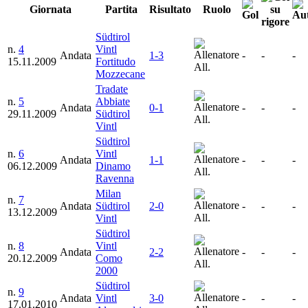
Giornata
Partita
Risultato
Ruolo
Südtirol
n.
4
Vintl
Andata
1-3
-
-
-
15.11.2009
Fortitudo
All.
Mozzecane
Tradate
n.
5
Abbiate
Andata
0-1
-
-
-
29.11.2009
Südtirol
All.
Vintl
Südtirol
n.
6
Vintl
Andata
1-1
-
-
-
06.12.2009
Dinamo
All.
Ravenna
Milan
n.
7
Andata
Südtirol
2-0
-
-
-
13.12.2009
All.
Vintl
Südtirol
n.
8
Vintl
Andata
2-2
-
-
-
20.12.2009
Como
All.
2000
Südtirol
n.
9
Andata
Vintl
3-0
-
-
-
17.01.2010