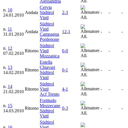
All.
Alessandria
Cervia
n.
10
Andata
Südtirol
2-3
-
-
-
24.01.2010
All.
Vintl
Südtirol
n.
11
Vintl
Andata
12-1
-
-
-
31.01.2010
Campagna
All.
Pordenone
Südtirol
n.
12
Ritorno
Vintl
0-0
-
-
-
07.02.2010
All.
Mozzanica
Entella
n.
13
Chiavari
Ritorno
0-1
-
-
-
14.02.2010
Südtirol
All.
Vintl
Südtirol
n.
14
Ritorno
Vintl
4-1
-
-
-
21.02.2010
All.
Acf Trento
Fortitudo
n.
15
Mozzecane
Ritorno
0-3
-
-
-
14.03.2010
Südtirol
All.
Vintl
Südtirol
n.
16
Vintl