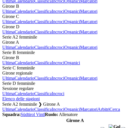
Ultima
Calendario
Classifica
Incroci
Organici
Marcatori
Girone B
Ultima
Calendario
Classifica
Incroci
Organici
Marcatori
Girone C
Ultima
Calendario
Classifica
Incroci
Organici
Marcatori
Girone D
Ultima
Calendario
Classifica
Incroci
Organici
Marcatori
Serie A2 femminile
Girone A
Ultima
Calendario
Classifica
Incroci
Organici
Marcatori
Serie B femminile
Girone B
Ultima
Calendario
Classifica
Incroci
Organici
Serie C femminile
Girone regionale
Ultima
Calendario
Classifica
Incroci
Organici
Marcatori
Serie D femminile
Sessione regolare
Ultima
Calendario
Classifica
Incroci
Elenco delle stagioni
Serie A2 femminile ❯ Girone A
Ultima
Calendario
Classifica
Incroci
Organici
Marcatori
Arbitri
Cerca
Squadra:
Südtirol Vintl
Ruolo:
Allenatore
Girone A