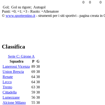
0
0
0
Gol;
Gol su rigore;
Autogol
Punti:
=0;
=1;
=3 - Ruolo:
=Allenatore
©
www.sportrentino.it
- strumenti per i siti sportivi - pagina creata in 
Classifica
Serie C: Girone A
Squadra
P
G
Lanerossi Vicenza
89
38
Union Brescia
69
38
Renate
64
38
Lecco
64
38
Trento
63
38
Cittadella
59
38
Lumezzane
56
38
Alcione Milano
55
38