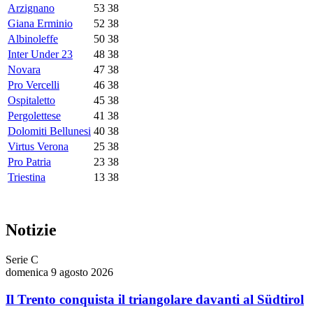
Arzignano
53
38
Giana Erminio
52
38
Albinoleffe
50
38
Inter Under 23
48
38
Novara
47
38
Pro Vercelli
46
38
Ospitaletto
45
38
Pergolettese
41
38
Dolomiti Bellunesi
40
38
Virtus Verona
25
38
Pro Patria
23
38
Triestina
13
38
Notizie
Serie C
domenica 9 agosto 2026
Il Trento conquista il triangolare davanti al Südtirol