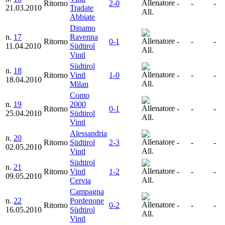
Ritorno
2-0
-
-
-
21.03.2010
Tradate
All.
Abbiate
Dinamo
n.
17
Ravenna
Ritorno
0-1
-
-
-
11.04.2010
Südtirol
All.
Vintl
Südtirol
n.
18
Ritorno
Vintl
1-0
-
-
-
18.04.2010
All.
Milan
Como
n.
19
2000
Ritorno
0-1
-
-
-
25.04.2010
Südtirol
All.
Vintl
Alessandria
n.
20
Ritorno
Südtirol
2-3
-
-
-
02.05.2010
All.
Vintl
Südtirol
n.
21
Ritorno
Vintl
1-2
-
-
-
09.05.2010
All.
Cervia
Campagna
n.
22
Pordenone
Ritorno
0-2
-
-
-
16.05.2010
Südtirol
All.
Vintl