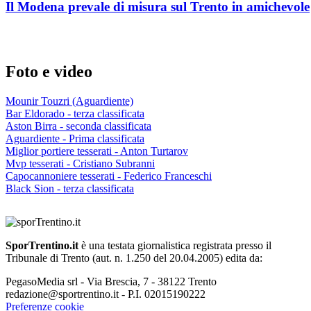
Il Modena prevale di misura sul Trento in amichevole
Foto e video
Mounir Touzri (Aguardiente)
Bar Eldorado - terza classificata
Aston Birra - seconda classificata
Aguardiente - Prima classificata
Miglior portiere tesserati - Anton Turtarov
Mvp tesserati - Cristiano Subranni
Capocannoniere tesserati - Federico Franceschi
Black Sion - terza classificata
SporTrentino.it
è una testata giornalistica registrata presso il
Tribunale di Trento (aut. n. 1.250 del 20.04.2005) edita da:
PegasoMedia srl - Via Brescia, 7 - 38122 Trento
redazione@sportrentino.it - P.I. 02015190222
Preferenze cookie