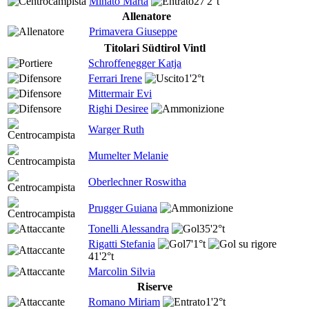
Minato Marta
27'
2°t
Allenatore
Primavera Giuseppe
Titolari Südtirol Vintl
Schroffenegger Katja
Ferrari Irene
1'
2°t
Mittermair Evi
Righi Desiree
Warger Ruth
Mumelter Melanie
Oberlechner Roswitha
Prugger Guiana
Tonelli Alessandra
35'
2°t
Rigatti Stefania
7'
1°t
41'
2°t
Marcolin Silvia
Riserve
Romano Miriam
1'
2°t