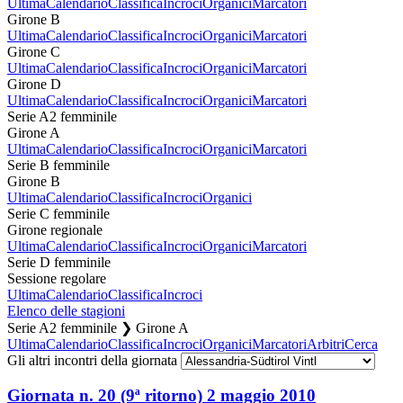
Ultima
Calendario
Classifica
Incroci
Organici
Marcatori
Girone B
Ultima
Calendario
Classifica
Incroci
Organici
Marcatori
Girone C
Ultima
Calendario
Classifica
Incroci
Organici
Marcatori
Girone D
Ultima
Calendario
Classifica
Incroci
Organici
Marcatori
Serie A2 femminile
Girone A
Ultima
Calendario
Classifica
Incroci
Organici
Marcatori
Serie B femminile
Girone B
Ultima
Calendario
Classifica
Incroci
Organici
Serie C femminile
Girone regionale
Ultima
Calendario
Classifica
Incroci
Organici
Marcatori
Serie D femminile
Sessione regolare
Ultima
Calendario
Classifica
Incroci
Elenco delle stagioni
Serie A2 femminile ❯ Girone A
Ultima
Calendario
Classifica
Incroci
Organici
Marcatori
Arbitri
Cerca
Gli altri incontri della giornata
Giornata n. 20 (9ª ritorno)
2 maggio 2010