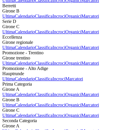
Ultima
Calendario
Classifica
Incroci
Organici
Marcatori
Berretti
Girone B
Ultima
Calendario
Classifica
Incroci
Organici
Marcatori
Serie D
Girone C
Ultima
Calendario
Classifica
Incroci
Organici
Marcatori
Eccellenza
Girone regionale
Ultima
Calendario
Classifica
Incroci
Organici
Marcatori
Promozione - Trentino
Girone trentino
Ultima
Calendario
Classifica
Incroci
Organici
Marcatori
Promozione - Alto Adige
Hauptrunde
Ultima
Calendario
Classifica
Incroci
Marcatori
Prima Categoria
Girone A
Ultima
Calendario
Classifica
Incroci
Organici
Marcatori
Girone B
Ultima
Calendario
Classifica
Incroci
Organici
Marcatori
Girone C
Ultima
Calendario
Classifica
Incroci
Organici
Marcatori
Seconda Categoria
Girone A