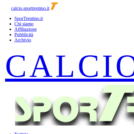
calcio.sportrentino.it
SporTrentino.it
Chi siamo
Affiliazione
Pubblicità
Archivio