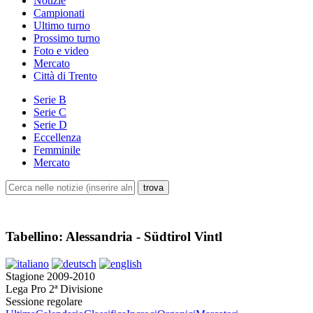
Notizie
Campionati
Ultimo turno
Prossimo turno
Foto e video
Mercato
Città di Trento
Serie B
Serie C
Serie D
Eccellenza
Femminile
Mercato
Tabellino: Alessandria - Südtirol Vintl
Stagione 2009-2010
Lega Pro 2ª Divisione
Sessione regolare