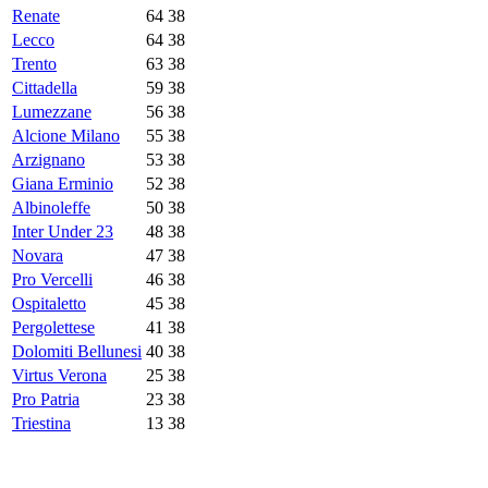
Renate
64
38
Lecco
64
38
Trento
63
38
Cittadella
59
38
Lumezzane
56
38
Alcione Milano
55
38
Arzignano
53
38
Giana Erminio
52
38
Albinoleffe
50
38
Inter Under 23
48
38
Novara
47
38
Pro Vercelli
46
38
Ospitaletto
45
38
Pergolettese
41
38
Dolomiti Bellunesi
40
38
Virtus Verona
25
38
Pro Patria
23
38
Triestina
13
38