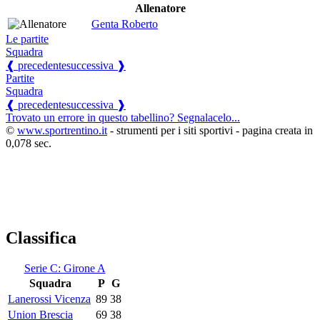
Allenatore
Genta Roberto
Le partite
Squadra
❰ precedente
successiva ❱
Partite
Squadra
❰ precedente
successiva ❱
Trovato un errore in questo tabellino? Segnalacelo...
©
www.sportrentino.it
- strumenti per i siti sportivi - pagina creata in
0,078 sec.
Classifica
Serie C: Girone A
Squadra
P
G
Lanerossi Vicenza
89
38
Union Brescia
69
38