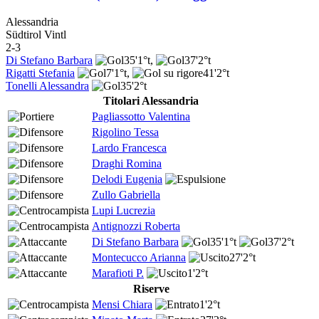
Alessandria
Südtirol Vintl
2-3
Di Stefano Barbara
35'
1°t
,
37'
2°t
Rigatti Stefania
7'
1°t
,
41'
2°t
Tonelli Alessandra
35'
2°t
Titolari Alessandria
Pagliassotto Valentina
Rigolino Tessa
Lardo Francesca
Draghi Romina
Delodi Eugenia
Zullo Gabriella
Lupi Lucrezia
Antignozzi Roberta
Di Stefano Barbara
35'
1°t
37'
2°t
Montecucco Arianna
27'
2°t
Marafioti P.
1'
2°t
Riserve
Mensi Chiara
1'
2°t