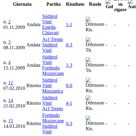
Giornata
Partita
Risultato
Ruolo
Südtirol
n.
2
Vintl
Andata
1-1
-
-
-
01.11.2009
Entella
Ris.
Chiavari
Acf Trento
n.
3
Andata
Südtirol
0-3
-
-
-
08.11.2009
Tit.
Vintl
Südtirol
n.
4
Vintl
Andata
1-3
-
-
-
15.11.2009
Fortitudo
Tit.
Mozzecane
Südtirol
n.
12
Ritorno
Vintl
0-0
-
-
-
07.02.2010
Ris.
Mozzanica
Südtirol
n.
14
Ritorno
Vintl
4-1
-
-
-
21.02.2010
Ris.
Acf Trento
Fortitudo
n.
15
Mozzecane
Ritorno
0-3
-
-
-
14.03.2010
Südtirol
Ris.
Vintl