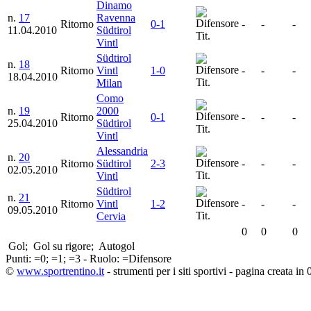
Dinamo
n.
17
Ravenna
Ritorno
0-1
-
-
-
11.04.2010
Südtirol
Tit.
Vintl
Südtirol
n.
18
Ritorno
Vintl
1-0
-
-
-
18.04.2010
Tit.
Milan
Como
n.
19
2000
Ritorno
0-1
-
-
-
25.04.2010
Südtirol
Tit.
Vintl
Alessandria
n.
20
Ritorno
Südtirol
2-3
-
-
-
02.05.2010
Tit.
Vintl
Südtirol
n.
21
Ritorno
Vintl
1-2
-
-
-
09.05.2010
Tit.
Cervia
0
0
0
Gol;
Gol su rigore;
Autogol
Punti:
=0;
=1;
=3 - Ruolo:
=Difensore
©
www.sportrentino.it
- strumenti per i siti sportivi - pagina creata in 