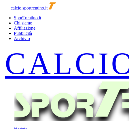
calcio.sportrentino.it
SporTrentino.it
Chi siamo
Affiliazione
Pubblicità
Archivio