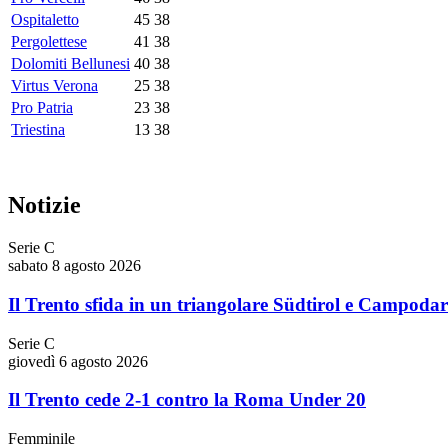
Ospitaletto
45
38
Pergolettese
41
38
Dolomiti Bellunesi
40
38
Virtus Verona
25
38
Pro Patria
23
38
Triestina
13
38
Notizie
Serie C
sabato 8 agosto 2026
Il Trento sfida in un triangolare Südtirol e Campoda
Serie C
giovedì 6 agosto 2026
Il Trento cede 2-1 contro la Roma Under 20
Femminile