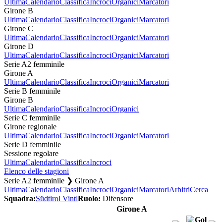
Ultima
Calendario
Classifica
Incroci
Organici
Marcatori
Girone B
Ultima
Calendario
Classifica
Incroci
Organici
Marcatori
Girone C
Ultima
Calendario
Classifica
Incroci
Organici
Marcatori
Girone D
Ultima
Calendario
Classifica
Incroci
Organici
Marcatori
Serie A2 femminile
Girone A
Ultima
Calendario
Classifica
Incroci
Organici
Marcatori
Serie B femminile
Girone B
Ultima
Calendario
Classifica
Incroci
Organici
Serie C femminile
Girone regionale
Ultima
Calendario
Classifica
Incroci
Organici
Marcatori
Serie D femminile
Sessione regolare
Ultima
Calendario
Classifica
Incroci
Elenco delle stagioni
Serie A2 femminile ❯ Girone A
Ultima
Calendario
Classifica
Incroci
Organici
Marcatori
Arbitri
Cerca
Squadra:
Südtirol Vintl
Ruolo:
Difensore
Girone A