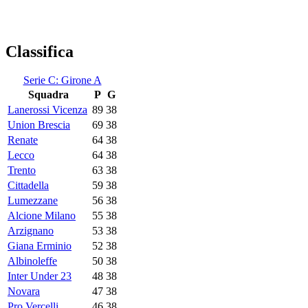
Classifica
Serie C: Girone A
Squadra
P
G
Lanerossi Vicenza
89
38
Union Brescia
69
38
Renate
64
38
Lecco
64
38
Trento
63
38
Cittadella
59
38
Lumezzane
56
38
Alcione Milano
55
38
Arzignano
53
38
Giana Erminio
52
38
Albinoleffe
50
38
Inter Under 23
48
38
Novara
47
38
Pro Vercelli
46
38