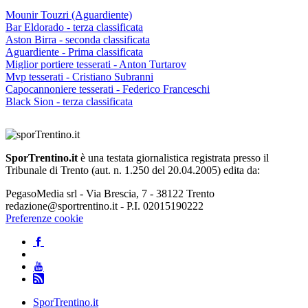
Mounir Touzri (Aguardiente)
Bar Eldorado - terza classificata
Aston Birra - seconda classificata
Aguardiente - Prima classificata
Miglior portiere tesserati - Anton Turtarov
Mvp tesserati - Cristiano Subranni
Capocannoniere tesserati - Federico Franceschi
Black Sion - terza classificata
SporTrentino.it
è una testata giornalistica registrata presso il
Tribunale di Trento (aut. n. 1.250 del 20.04.2005) edita da:
PegasoMedia srl - Via Brescia, 7 - 38122 Trento
redazione@sportrentino.it - P.I. 02015190222
Preferenze cookie
SporTrentino.it