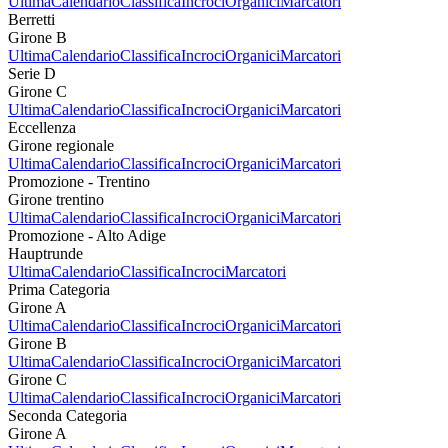
Ultima
Calendario
Classifica
Incroci
Organici
Marcatori
Berretti
Girone B
Ultima
Calendario
Classifica
Incroci
Organici
Marcatori
Serie D
Girone C
Ultima
Calendario
Classifica
Incroci
Organici
Marcatori
Eccellenza
Girone regionale
Ultima
Calendario
Classifica
Incroci
Organici
Marcatori
Promozione - Trentino
Girone trentino
Ultima
Calendario
Classifica
Incroci
Organici
Marcatori
Promozione - Alto Adige
Hauptrunde
Ultima
Calendario
Classifica
Incroci
Marcatori
Prima Categoria
Girone A
Ultima
Calendario
Classifica
Incroci
Organici
Marcatori
Girone B
Ultima
Calendario
Classifica
Incroci
Organici
Marcatori
Girone C
Ultima
Calendario
Classifica
Incroci
Organici
Marcatori
Seconda Categoria
Girone A