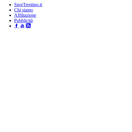
SporTrentino.it
Chi siamo
Affiliazione
Pubblicità