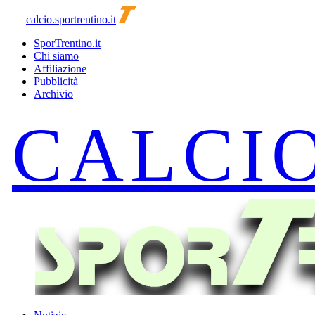
calcio.sportrentino.it
SporTrentino.it
Chi siamo
Affiliazione
Pubblicità
Archivio