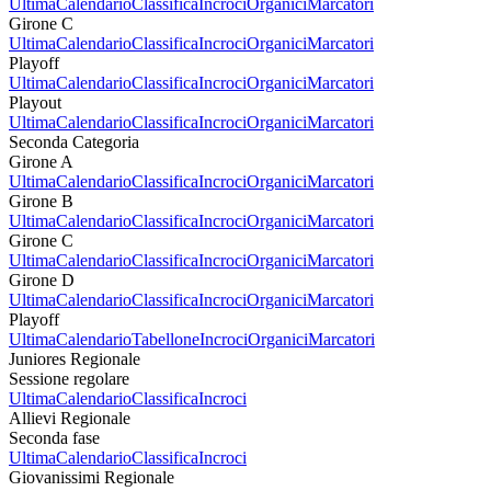
Ultima
Calendario
Classifica
Incroci
Organici
Marcatori
Girone C
Ultima
Calendario
Classifica
Incroci
Organici
Marcatori
Playoff
Ultima
Calendario
Classifica
Incroci
Organici
Marcatori
Playout
Ultima
Calendario
Classifica
Incroci
Organici
Marcatori
Seconda Categoria
Girone A
Ultima
Calendario
Classifica
Incroci
Organici
Marcatori
Girone B
Ultima
Calendario
Classifica
Incroci
Organici
Marcatori
Girone C
Ultima
Calendario
Classifica
Incroci
Organici
Marcatori
Girone D
Ultima
Calendario
Classifica
Incroci
Organici
Marcatori
Playoff
Ultima
Calendario
Tabellone
Incroci
Organici
Marcatori
Juniores Regionale
Sessione regolare
Ultima
Calendario
Classifica
Incroci
Allievi Regionale
Seconda fase
Ultima
Calendario
Classifica
Incroci
Giovanissimi Regionale