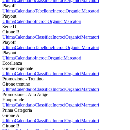
Ultima
Calendario
Classifica
Incroci
Organici
Marcatori
Playoff
Ultima
Calendario
Tabellone
Incroci
Organici
Marcatori
Playout
Ultima
Calendario
Incroci
Organici
Marcatori
Serie D
Girone B
Ultima
Calendario
Classifica
Incroci
Organici
Marcatori
Playoff
Ultima
Calendario
Tabellone
Incroci
Organici
Marcatori
Playout
Ultima
Calendario
Incroci
Organici
Marcatori
Eccellenza
Girone regionale
Ultima
Calendario
Classifica
Incroci
Organici
Marcatori
Promozione - Trentino
Girone trentino
Ultima
Calendario
Classifica
Incroci
Organici
Marcatori
Promozione - Alto Adige
Hauptrunde
Ultima
Calendario
Classifica
Incroci
Organici
Marcatori
Prima Categoria
Girone A
Ultima
Calendario
Classifica
Incroci
Organici
Marcatori
Girone B