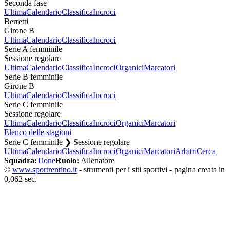
Seconda fase
Ultima
Calendario
Classifica
Incroci
Berretti
Girone B
Ultima
Calendario
Classifica
Incroci
Serie A femminile
Sessione regolare
Ultima
Calendario
Classifica
Incroci
Organici
Marcatori
Serie B femminile
Girone B
Ultima
Calendario
Classifica
Incroci
Serie C femminile
Sessione regolare
Ultima
Calendario
Classifica
Incroci
Organici
Marcatori
Elenco delle stagioni
Serie C femminile ❯ Sessione regolare
Ultima
Calendario
Classifica
Incroci
Organici
Marcatori
Arbitri
Cerca
Squadra:
Tione
Ruolo:
Allenatore
©
www.sportrentino.it
- strumenti per i siti sportivi - pagina creata in
0,062 sec.