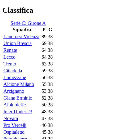
Classifica
Serie C: Girone A
Squadra
P
G
Lanerossi Vicenza
89
38
Union Brescia
69
38
Renate
64
38
Lecco
64
38
Trento
63
38
Cittadella
59
38
Lumezzane
56
38
Alcione Milano
55
38
Arzignano
53
38
Giana Erminio
52
38
Albinoleffe
50
38
Inter Under 23
48
38
Novara
47
38
Pro Vercelli
46
38
Ospitaletto
45
38
Pergolettese
41
38