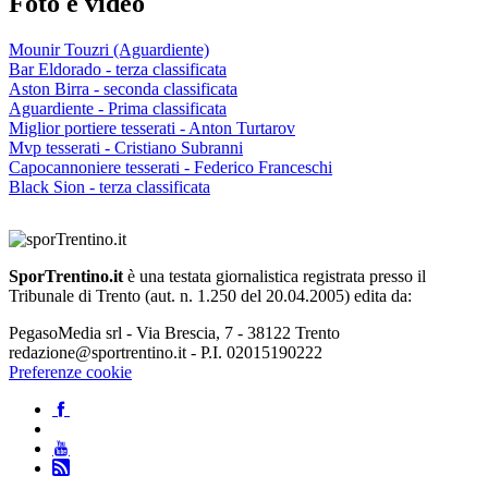
Foto e video
Mounir Touzri (Aguardiente)
Bar Eldorado - terza classificata
Aston Birra - seconda classificata
Aguardiente - Prima classificata
Miglior portiere tesserati - Anton Turtarov
Mvp tesserati - Cristiano Subranni
Capocannoniere tesserati - Federico Franceschi
Black Sion - terza classificata
SporTrentino.it
è una testata giornalistica registrata presso il
Tribunale di Trento (aut. n. 1.250 del 20.04.2005) edita da:
PegasoMedia srl - Via Brescia, 7 - 38122 Trento
redazione@sportrentino.it - P.I. 02015190222
Preferenze cookie