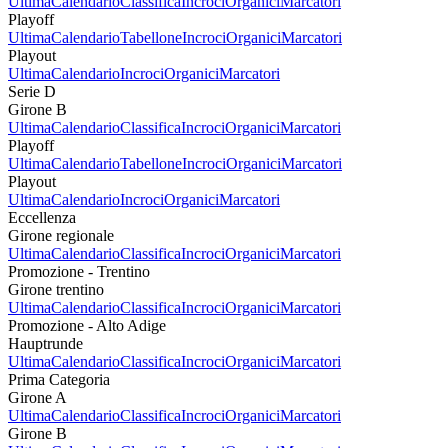
Ultima
Calendario
Classifica
Incroci
Organici
Marcatori
Playoff
Ultima
Calendario
Tabellone
Incroci
Organici
Marcatori
Playout
Ultima
Calendario
Incroci
Organici
Marcatori
Serie D
Girone B
Ultima
Calendario
Classifica
Incroci
Organici
Marcatori
Playoff
Ultima
Calendario
Tabellone
Incroci
Organici
Marcatori
Playout
Ultima
Calendario
Incroci
Organici
Marcatori
Eccellenza
Girone regionale
Ultima
Calendario
Classifica
Incroci
Organici
Marcatori
Promozione - Trentino
Girone trentino
Ultima
Calendario
Classifica
Incroci
Organici
Marcatori
Promozione - Alto Adige
Hauptrunde
Ultima
Calendario
Classifica
Incroci
Organici
Marcatori
Prima Categoria
Girone A
Ultima
Calendario
Classifica
Incroci
Organici
Marcatori
Girone B