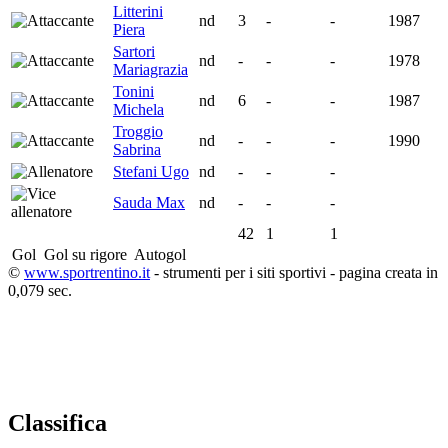
Litterini
nd
3
-
-
1987
Piera
Sartori
nd
-
-
-
1978
Mariagrazia
Tonini
nd
6
-
-
1987
Michela
Troggio
nd
-
-
-
1990
Sabrina
Stefani Ugo
nd
-
-
-
Sauda Max
nd
-
-
-
42
1
1
Gol
Gol su rigore
Autogol
©
www.sportrentino.it
- strumenti per i siti sportivi - pagina creata in
0,079 sec.
Classifica