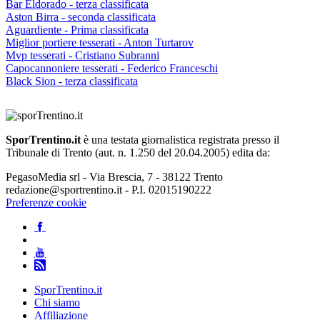
Bar Eldorado - terza classificata
Aston Birra - seconda classificata
Aguardiente - Prima classificata
Miglior portiere tesserati - Anton Turtarov
Mvp tesserati - Cristiano Subranni
Capocannoniere tesserati - Federico Franceschi
Black Sion - terza classificata
SporTrentino.it
è una testata giornalistica registrata presso il
Tribunale di Trento (aut. n. 1.250 del 20.04.2005) edita da:
PegasoMedia srl - Via Brescia, 7 - 38122 Trento
redazione@sportrentino.it - P.I. 02015190222
Preferenze cookie
SporTrentino.it
Chi siamo
Affiliazione