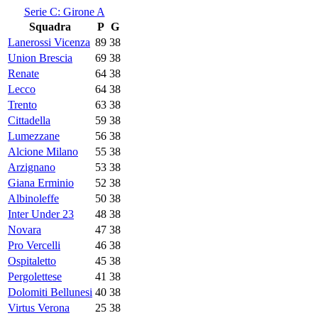
Serie C: Girone A
Squadra
P
G
Lanerossi Vicenza
89
38
Union Brescia
69
38
Renate
64
38
Lecco
64
38
Trento
63
38
Cittadella
59
38
Lumezzane
56
38
Alcione Milano
55
38
Arzignano
53
38
Giana Erminio
52
38
Albinoleffe
50
38
Inter Under 23
48
38
Novara
47
38
Pro Vercelli
46
38
Ospitaletto
45
38
Pergolettese
41
38
Dolomiti Bellunesi
40
38
Virtus Verona
25
38