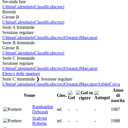
Seconda fase
Ultima
Calendario
Classifica
Incroci
Berretti
Girone B
Ultima
Calendario
Classifica
Incroci
Serie A femminile
Sessione regolare
Ultima
Calendario
Classifica
Incroci
Organici
Marcatori
Serie B femminile
Girone B
Ultima
Calendario
Classifica
Incroci
Serie C femminile
Sessione regolare
Ultima
Calendario
Classifica
Incroci
Organici
Marcatori
Elenco delle stagioni
Serie C femminile ❯ Sessione regolare
Ultima
Calendario
Classifica
Incroci
Organici
Marcatori
Arbitri
Cerca
Anno
Nome
Gioc.
di
nascita
Rambaldini
nd
-
-
-
1987
Deborah
Scalvini
nd
-
-
-
1988
Roberta