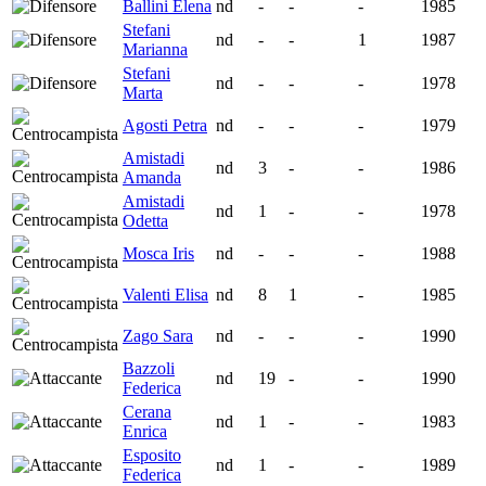
Ballini Elena
nd
-
-
-
1985
Stefani
nd
-
-
1
1987
Marianna
Stefani
nd
-
-
-
1978
Marta
Agosti Petra
nd
-
-
-
1979
Amistadi
nd
3
-
-
1986
Amanda
Amistadi
nd
1
-
-
1978
Odetta
Mosca Iris
nd
-
-
-
1988
Valenti Elisa
nd
8
1
-
1985
Zago Sara
nd
-
-
-
1990
Bazzoli
nd
19
-
-
1990
Federica
Cerana
nd
1
-
-
1983
Enrica
Esposito
nd
1
-
-
1989
Federica