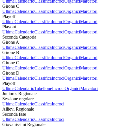
Ultima
Calendario
Classifica
Incroci
Organici
Marcatori
Girone C
Ultima
Calendario
Classifica
Incroci
Organici
Marcatori
Playoff
Ultima
Calendario
Classifica
Incroci
Organici
Marcatori
Playout
Ultima
Calendario
Classifica
Incroci
Organici
Marcatori
Seconda Categoria
Girone A
Ultima
Calendario
Classifica
Incroci
Organici
Marcatori
Girone B
Ultima
Calendario
Classifica
Incroci
Organici
Marcatori
Girone C
Ultima
Calendario
Classifica
Incroci
Organici
Marcatori
Girone D
Ultima
Calendario
Classifica
Incroci
Organici
Marcatori
Playoff
Ultima
Calendario
Tabellone
Incroci
Organici
Marcatori
Juniores Regionale
Sessione regolare
Ultima
Calendario
Classifica
Incroci
Allievi Regionale
Seconda fase
Ultima
Calendario
Classifica
Incroci
Giovanissimi Regionale