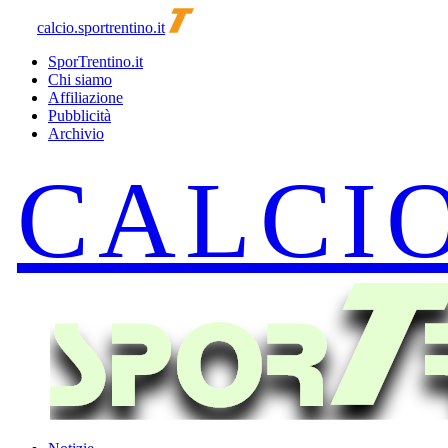
calcio.sportrentino.it
SporTrentino.it
Chi siamo
Affiliazione
Pubblicità
Archivio