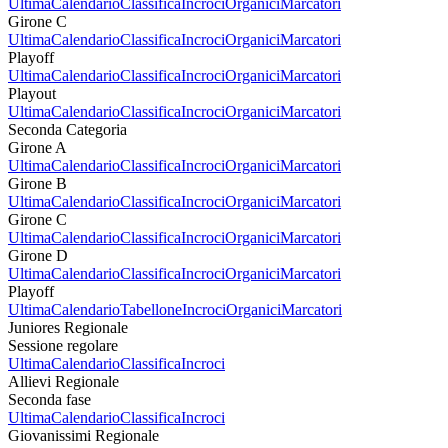
Ultima
Calendario
Classifica
Incroci
Organici
Marcatori
Girone C
Ultima
Calendario
Classifica
Incroci
Organici
Marcatori
Playoff
Ultima
Calendario
Classifica
Incroci
Organici
Marcatori
Playout
Ultima
Calendario
Classifica
Incroci
Organici
Marcatori
Seconda Categoria
Girone A
Ultima
Calendario
Classifica
Incroci
Organici
Marcatori
Girone B
Ultima
Calendario
Classifica
Incroci
Organici
Marcatori
Girone C
Ultima
Calendario
Classifica
Incroci
Organici
Marcatori
Girone D
Ultima
Calendario
Classifica
Incroci
Organici
Marcatori
Playoff
Ultima
Calendario
Tabellone
Incroci
Organici
Marcatori
Juniores Regionale
Sessione regolare
Ultima
Calendario
Classifica
Incroci
Allievi Regionale
Seconda fase
Ultima
Calendario
Classifica
Incroci
Giovanissimi Regionale