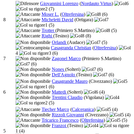
Giovannini Lorenzo
(
Nordauto Virtus
)
6
2
(7)
Moser L.
(
Oltrefersina
)
8
(6)
8
Micheletti David
(Ortigara)
7
1
(5)
Trotter
(Primiero S.Martino)
8
(5)
Righi
(Tesino)
8
(8)
Orlandi
(Audace)
7
(5)
Casagranda Christian
(
Oltrefersina
)
4
3
(6)
7
Zagonel Marco
(Primiero S.Martino)
7
(6)
Nones
(Solteri)
7
(6)
Dell'Agnolo
(Tesino)
7
(6)
Casagrande Mauro
(Civezzano)
5
1
(6)
6
Mattedi
(Solteri)
6
(4)
Trentini Claudio
(Vigolana)
4
2
(5)
Tiecher Marco
(
Calceranica
)
5
(4)
Rizzoli Giovanni
(Civezzano)
5
(4)
Tricarico Francesco
(
Oltrefersina
)
5
(5)
Franzoi
(Tesino)
4
5
1
(4)