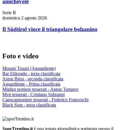
amichevole
Serie B
domenica 2 agosto 2026
Il Südtirol vince il triangolare bolzanino
Foto e video
Mounir Touzri (Aguardiente)
Bar Eldorado - terza classificata
Aston Birra - seconda classificata
Aguardiente - Prima classificata
Miglior portiere tesserati - Anton Turtarov
Mvp tesserati - Cristiano Subranni
Capocannoniere tesserati - Federico Franceschi
Black Sion - terza classificata
SporTrentino.it
è una testata giornalistica registrata presso il