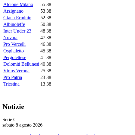
Alcione Milano
55
38
Arzignano
53
38
Giana Erminio
52
38
Albinoleffe
50
38
Inter Under 23
48
38
Novara
47
38
Pro Vercelli
46
38
Ospitaletto
45
38
Pergolettese
41
38
Dolomiti Bellunesi
40
38
Virtus Verona
25
38
Pro Patria
23
38
Triestina
13
38
Notizie
Serie C
sabato 8 agosto 2026