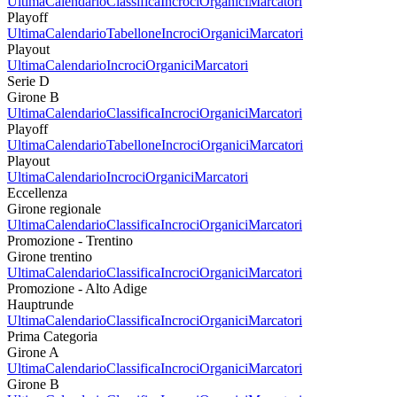
Ultima
Calendario
Classifica
Incroci
Organici
Marcatori
Playoff
Ultima
Calendario
Tabellone
Incroci
Organici
Marcatori
Playout
Ultima
Calendario
Incroci
Organici
Marcatori
Serie D
Girone B
Ultima
Calendario
Classifica
Incroci
Organici
Marcatori
Playoff
Ultima
Calendario
Tabellone
Incroci
Organici
Marcatori
Playout
Ultima
Calendario
Incroci
Organici
Marcatori
Eccellenza
Girone regionale
Ultima
Calendario
Classifica
Incroci
Organici
Marcatori
Promozione - Trentino
Girone trentino
Ultima
Calendario
Classifica
Incroci
Organici
Marcatori
Promozione - Alto Adige
Hauptrunde
Ultima
Calendario
Classifica
Incroci
Organici
Marcatori
Prima Categoria
Girone A
Ultima
Calendario
Classifica
Incroci
Organici
Marcatori
Girone B