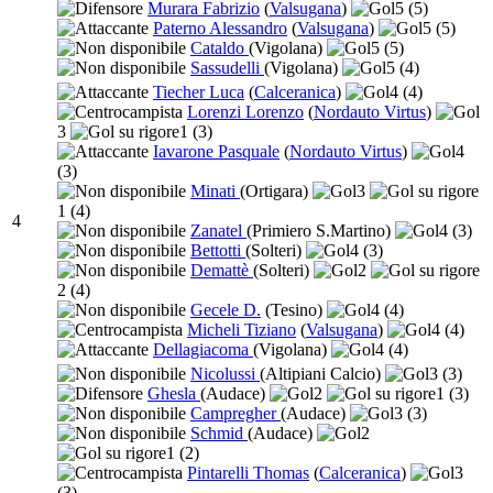
Murara Fabrizio
(
Valsugana
)
5
(5)
Paterno Alessandro
(
Valsugana
)
5
(5)
Cataldo
(Vigolana)
5
(5)
Sassudelli
(Vigolana)
5
(4)
Tiecher Luca
(
Calceranica
)
4
(4)
Lorenzi Lorenzo
(
Nordauto Virtus
)
3
1
(3)
Iavarone Pasquale
(
Nordauto Virtus
)
4
(3)
Minati
(Ortigara)
3
1
(4)
4
Zanatel
(Primiero S.Martino)
4
(3)
Bettotti
(Solteri)
4
(3)
Demattè
(Solteri)
2
2
(4)
Gecele D.
(Tesino)
4
(4)
Micheli Tiziano
(
Valsugana
)
4
(4)
Dellagiacoma
(Vigolana)
4
(4)
Nicolussi
(Altipiani Calcio)
3
(3)
Ghesla
(Audace)
2
1
(3)
Campregher
(Audace)
3
(3)
Schmid
(Audace)
2
1
(2)
Pintarelli Thomas
(
Calceranica
)
3
(3)