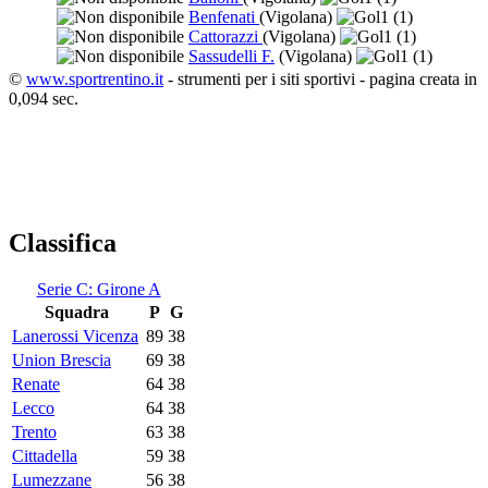
Benfenati
(Vigolana)
1
(1)
Cattorazzi
(Vigolana)
1
(1)
Sassudelli F.
(Vigolana)
1
(1)
©
www.sportrentino.it
- strumenti per i siti sportivi - pagina creata in
0,094 sec.
Classifica
Serie C: Girone A
Squadra
P
G
Lanerossi Vicenza
89
38
Union Brescia
69
38
Renate
64
38
Lecco
64
38
Trento
63
38
Cittadella
59
38
Lumezzane
56
38