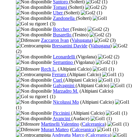
Santoro
(Solteri)
2
(1)
Tomasi
(Solteri)
2
(2)
Uber
(Solteri)
2
(1)
Zandonella
(Solteri)
1
1
(3)
Boccher
(Tesino)
2
(2)
Busarello
(Tesino)
2
(2)
Zaccaron Ivan
(
Valsugana
)
2
(3)
Bressanini Davide
(
Valsugana
)
2
(2)
Leonardelli
(Vigolana)
2
(2)
Serrantino
(Vigolana)
2
(1)
Rech L.
(Altipiani Calcio)
1
(1)
Ferraro
(Altipiani Calcio)
1
(1)
Cuel
(Altipiani Calcio)
1
(1)
Galvagnini
(Altipiani Calcio)
1
(1)
Marzadro M.
(Altipiani Calcio)
1
(1)
Nicolussi Mo
(Altipiani Calcio)
1
(1)
Piccinini
(Altipiani Calcio)
1
(1)
Avancini
(Audace)
1
(1)
Martinelli Valentino
(
Calceranica
)
1
(1)
Murari Matteo
(
Calceranica
)
1
(1)
Andreatta Marco
(
Calceranica
)
1