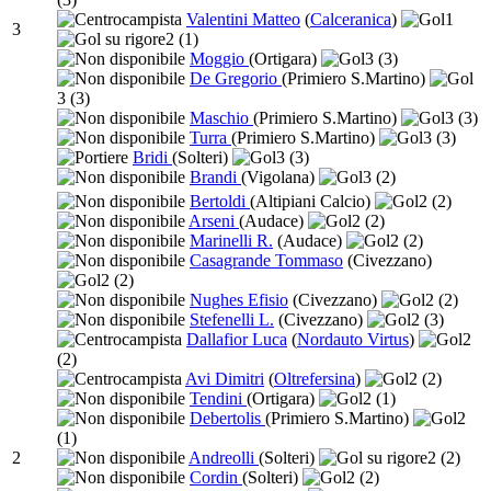
Valentini Matteo
(
Calceranica
)
1
3
2
(1)
Moggio
(Ortigara)
3
(3)
De Gregorio
(Primiero S.Martino)
3
(3)
Maschio
(Primiero S.Martino)
3
(3)
Turra
(Primiero S.Martino)
3
(3)
Bridi
(Solteri)
3
(3)
Brandi
(Vigolana)
3
(2)
Bertoldi
(Altipiani Calcio)
2
(2)
Arseni
(Audace)
2
(2)
Marinelli R.
(Audace)
2
(2)
Casagrande Tommaso
(Civezzano)
2
(2)
Nughes Efisio
(Civezzano)
2
(2)
Stefenelli L.
(Civezzano)
2
(3)
Dallafior Luca
(
Nordauto Virtus
)
2
(2)
Avi Dimitri
(
Oltrefersina
)
2
(2)
Tendini
(Ortigara)
2
(1)
Debertolis
(Primiero S.Martino)
2
(1)
2
Andreolli
(Solteri)
2
(2)
Cordin
(Solteri)
2
(2)