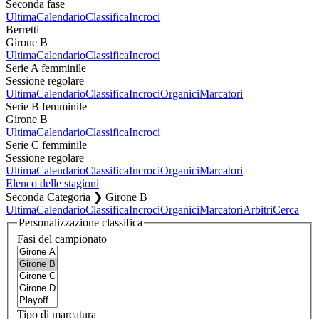
Seconda fase
Ultima
Calendario
Classifica
Incroci
Berretti
Girone B
Ultima
Calendario
Classifica
Incroci
Serie A femminile
Sessione regolare
Ultima
Calendario
Classifica
Incroci
Organici
Marcatori
Serie B femminile
Girone B
Ultima
Calendario
Classifica
Incroci
Serie C femminile
Sessione regolare
Ultima
Calendario
Classifica
Incroci
Organici
Marcatori
Elenco delle stagioni
Seconda Categoria ❯ Girone B
Ultima
Calendario
Classifica
Incroci
Organici
Marcatori
Arbitri
Cerca
Personalizzazione classifica
Fasi del campionato
Tipo di marcatura