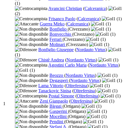
(1)
Avancini Christian
(
Calceranica
)
1
(2)
Frisanco Paolo
(
Calceranica
)
1
(1)
Guerra Mirko
(
Calceranica
)
1
(1)
Bonfiglio
(Civezzano)
1
(1)
Bonvecchio
(Civezzano)
1
(1)
Ferrari
(Civezzano)
1
(1)
Molinari
(Civezzano)
1
(1)
Bonfiglio Giuseppe
(
Nordauto Virtus
)
1
(1)
Chistè Andrea
(
Nordauto Virtus
)
1
(1)
Agostini Carlo Maria
(
Nordauto Virtus
)
1
(1)
Beozzo
(
Nordauto Virtus
)
1
(1)
Degasperi
(
Nordauto Virtus
)
1
(1)
Lama Vittorio
(
Oltrefersina
)
1
(1)
Tanackovic Sinisa
(
Oltrefersina
)
1
(1)
Postal Simone
(
Oltrefersina
)
1
(1)
Zeni Gianpaolo
(
Oltrefersina
)
1
(1)
1
Bleggi
(Ortigara)
1
(1)
Gasperini
(Ortigara)
1
(1)
Mocellini
(Ortigara)
1
(1)
Pendini
(Ortigara)
1
(1)
Stefani A.
(Ortigara)
1
(1)