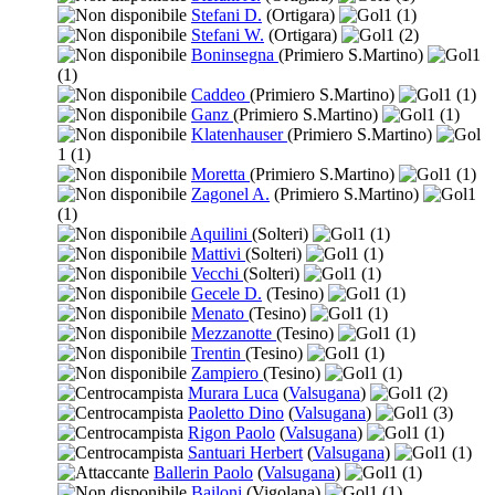
Stefani D.
(Ortigara)
1
(1)
Stefani W.
(Ortigara)
1
(2)
Boninsegna
(Primiero S.Martino)
1
(1)
Caddeo
(Primiero S.Martino)
1
(1)
Ganz
(Primiero S.Martino)
1
(1)
Klatenhauser
(Primiero S.Martino)
1
(1)
Moretta
(Primiero S.Martino)
1
(1)
Zagonel A.
(Primiero S.Martino)
1
(1)
Aquilini
(Solteri)
1
(1)
Mattivi
(Solteri)
1
(1)
Vecchi
(Solteri)
1
(1)
Gecele D.
(Tesino)
1
(1)
Menato
(Tesino)
1
(1)
Mezzanotte
(Tesino)
1
(1)
Trentin
(Tesino)
1
(1)
Zampiero
(Tesino)
1
(1)
Murara Luca
(
Valsugana
)
1
(2)
Paoletto Dino
(
Valsugana
)
1
(3)
Rigon Paolo
(
Valsugana
)
1
(1)
Santuari Herbert
(
Valsugana
)
1
(1)
Ballerin Paolo
(
Valsugana
)
1
(1)
Bailoni
(Vigolana)
1
(1)