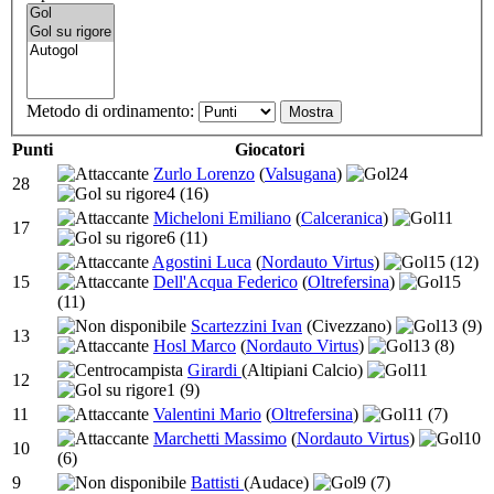
Metodo di ordinamento:
Punti
Giocatori
Zurlo Lorenzo
(
Valsugana
)
24
28
4
(16)
Micheloni Emiliano
(
Calceranica
)
11
17
6
(11)
Agostini Luca
(
Nordauto Virtus
)
15
(12)
15
Dell'Acqua Federico
(
Oltrefersina
)
15
(11)
Scartezzini Ivan
(Civezzano)
13
(9)
13
Hosl Marco
(
Nordauto Virtus
)
13
(8)
Girardi
(Altipiani Calcio)
11
12
1
(9)
11
Valentini Mario
(
Oltrefersina
)
11
(7)
Marchetti Massimo
(
Nordauto Virtus
)
10
10
(6)
9
Battisti
(Audace)
9
(7)