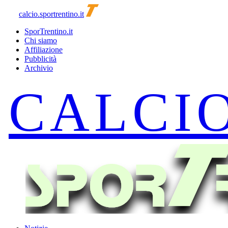
calcio.sportrentino.it
SporTrentino.it
Chi siamo
Affiliazione
Pubblicità
Archivio