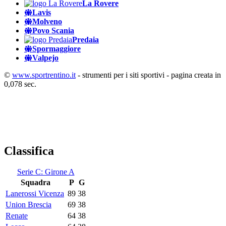
La Rovere
Lavis
Molveno
Povo Scania
Predaia
Spormaggiore
Valpejo
©
www.sportrentino.it
- strumenti per i siti sportivi - pagina creata in
0,078 sec.
Classifica
Serie C: Girone A
Squadra
P
G
Lanerossi Vicenza
89
38
Union Brescia
69
38
Renate
64
38