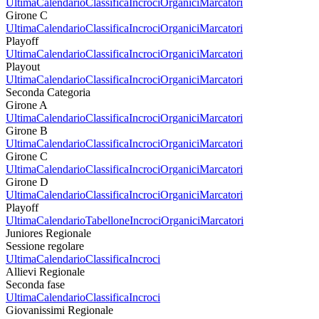
Ultima
Calendario
Classifica
Incroci
Organici
Marcatori
Girone C
Ultima
Calendario
Classifica
Incroci
Organici
Marcatori
Playoff
Ultima
Calendario
Classifica
Incroci
Organici
Marcatori
Playout
Ultima
Calendario
Classifica
Incroci
Organici
Marcatori
Seconda Categoria
Girone A
Ultima
Calendario
Classifica
Incroci
Organici
Marcatori
Girone B
Ultima
Calendario
Classifica
Incroci
Organici
Marcatori
Girone C
Ultima
Calendario
Classifica
Incroci
Organici
Marcatori
Girone D
Ultima
Calendario
Classifica
Incroci
Organici
Marcatori
Playoff
Ultima
Calendario
Tabellone
Incroci
Organici
Marcatori
Juniores Regionale
Sessione regolare
Ultima
Calendario
Classifica
Incroci
Allievi Regionale
Seconda fase
Ultima
Calendario
Classifica
Incroci
Giovanissimi Regionale