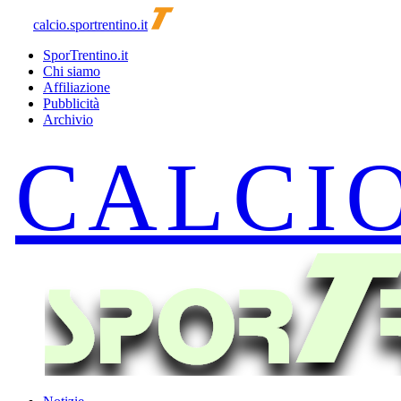
calcio.sportrentino.it
SporTrentino.it
Chi siamo
Affiliazione
Pubblicità
Archivio