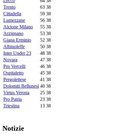
Lecco
64
38
Trento
63
38
Cittadella
59
38
Lumezzane
56
38
Alcione Milano
55
38
Arzignano
53
38
Giana Erminio
52
38
Albinoleffe
50
38
Inter Under 23
48
38
Novara
47
38
Pro Vercelli
46
38
Ospitaletto
45
38
Pergolettese
41
38
Dolomiti Bellunesi
40
38
Virtus Verona
25
38
Pro Patria
23
38
Triestina
13
38
Notizie