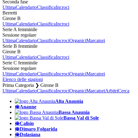
Seconda fase
Ultima
Calendario
Classifica
Incroci
Berretti
Girone B
Ultima
Calendario
Classifica
Incroci
Serie A femminile
Sessione regolare
Ultima
Calendario
Classifica
Incroci
Organici
Marcatori
Serie B femminile
Girone B
Ultima
Calendario
Classifica
Incroci
Serie C femminile
Sessione regolare
Ultima
Calendario
Classifica
Incroci
Organici
Marcatori
Elenco delle stagioni
Prima Categoria ❯ Girone B
Ultima
Calendario
Classifica
Incroci
Organici
Marcatori
Arbitri
Cerca
Alta Anaunia
Anaune
Bassa Anaunia
Bassa Val di Sole
Calisio
Dimaro Folgarida
Dolasiana