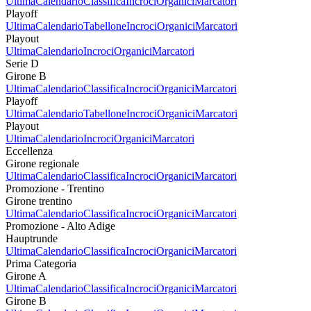
Ultima
Calendario
Classifica
Incroci
Organici
Marcatori
Playoff
Ultima
Calendario
Tabellone
Incroci
Organici
Marcatori
Playout
Ultima
Calendario
Incroci
Organici
Marcatori
Serie D
Girone B
Ultima
Calendario
Classifica
Incroci
Organici
Marcatori
Playoff
Ultima
Calendario
Tabellone
Incroci
Organici
Marcatori
Playout
Ultima
Calendario
Incroci
Organici
Marcatori
Eccellenza
Girone regionale
Ultima
Calendario
Classifica
Incroci
Organici
Marcatori
Promozione - Trentino
Girone trentino
Ultima
Calendario
Classifica
Incroci
Organici
Marcatori
Promozione - Alto Adige
Hauptrunde
Ultima
Calendario
Classifica
Incroci
Organici
Marcatori
Prima Categoria
Girone A
Ultima
Calendario
Classifica
Incroci
Organici
Marcatori
Girone B