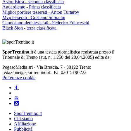
Aston Birra - seconda classificata
Aguardiente - Prima classificata
Miglior portiere tesserati - Anton Turtarov
Mvp tesserati - Cristiano Subranni
Capocannoniere tesserati - Federico Franceschi
Black Sion - terza classificata
SporTrentino.it
è una testata giornalistica registrata presso il
Tribunale di Trento (aut. n. 1.250 del 20.04.2005) edita da:
PegasoMedia srl - Via Brescia, 7 - 38122 Trento
redazione@sportrentino.it - P.I. 02015190222
Preferenze cookie
SporTrentino.it
Chi siamo
Affiliazione
Pubblicità