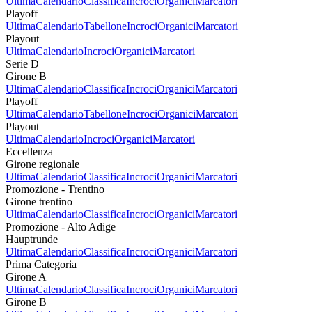
Ultima
Calendario
Classifica
Incroci
Organici
Marcatori
Playoff
Ultima
Calendario
Tabellone
Incroci
Organici
Marcatori
Playout
Ultima
Calendario
Incroci
Organici
Marcatori
Serie D
Girone B
Ultima
Calendario
Classifica
Incroci
Organici
Marcatori
Playoff
Ultima
Calendario
Tabellone
Incroci
Organici
Marcatori
Playout
Ultima
Calendario
Incroci
Organici
Marcatori
Eccellenza
Girone regionale
Ultima
Calendario
Classifica
Incroci
Organici
Marcatori
Promozione - Trentino
Girone trentino
Ultima
Calendario
Classifica
Incroci
Organici
Marcatori
Promozione - Alto Adige
Hauptrunde
Ultima
Calendario
Classifica
Incroci
Organici
Marcatori
Prima Categoria
Girone A
Ultima
Calendario
Classifica
Incroci
Organici
Marcatori
Girone B