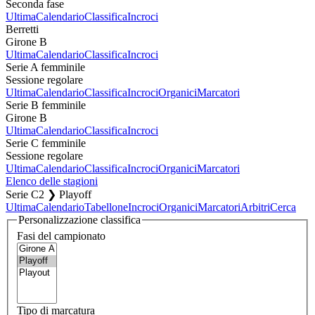
Seconda fase
Ultima
Calendario
Classifica
Incroci
Berretti
Girone B
Ultima
Calendario
Classifica
Incroci
Serie A femminile
Sessione regolare
Ultima
Calendario
Classifica
Incroci
Organici
Marcatori
Serie B femminile
Girone B
Ultima
Calendario
Classifica
Incroci
Serie C femminile
Sessione regolare
Ultima
Calendario
Classifica
Incroci
Organici
Marcatori
Elenco delle stagioni
Serie C2 ❯ Playoff
Ultima
Calendario
Tabellone
Incroci
Organici
Marcatori
Arbitri
Cerca
Personalizzazione classifica
Fasi del campionato
Tipo di marcatura