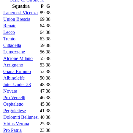
Squadra
P
G
Lanerossi Vicenza
89
38
Union Brescia
69
38
Renate
64
38
Lecco
64
38
Trento
63
38
Cittadella
59
38
Lumezzane
56
38
Alcione Milano
55
38
Arzignano
53
38
Giana Erminio
52
38
Albinoleffe
50
38
Inter Under 23
48
38
Novara
47
38
Pro Vercelli
46
38
Ospitaletto
45
38
Pergolettese
41
38
Dolomiti Bellunesi
40
38
Virtus Verona
25
38
Pro Patria
23
38