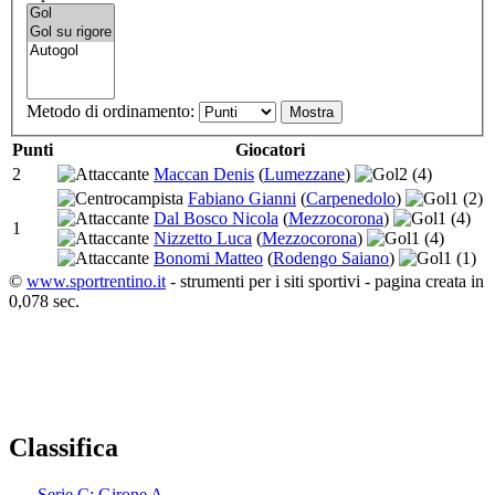
Metodo di ordinamento:
Punti
Giocatori
2
Maccan Denis
(
Lumezzane
)
2
(4)
Fabiano Gianni
(
Carpenedolo
)
1
(2)
Dal Bosco Nicola
(
Mezzocorona
)
1
(4)
1
Nizzetto Luca
(
Mezzocorona
)
1
(4)
Bonomi Matteo
(
Rodengo Saiano
)
1
(1)
©
www.sportrentino.it
- strumenti per i siti sportivi - pagina creata in
0,078 sec.
Classifica
Serie C: Girone A