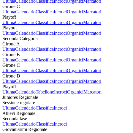
Ultima
Calendario
Classifica
Incroci
Organici
Marcatori
Girone C
Ultima
Calendario
Classifica
Incroci
Organici
Marcatori
Playoff
Ultima
Calendario
Classifica
Incroci
Organici
Marcatori
Playout
Ultima
Calendario
Classifica
Incroci
Organici
Marcatori
Seconda Categoria
Girone A
Ultima
Calendario
Classifica
Incroci
Organici
Marcatori
Girone B
Ultima
Calendario
Classifica
Incroci
Organici
Marcatori
Girone C
Ultima
Calendario
Classifica
Incroci
Organici
Marcatori
Girone D
Ultima
Calendario
Classifica
Incroci
Organici
Marcatori
Playoff
Ultima
Calendario
Tabellone
Incroci
Organici
Marcatori
Juniores Regionale
Sessione regolare
Ultima
Calendario
Classifica
Incroci
Allievi Regionale
Seconda fase
Ultima
Calendario
Classifica
Incroci
Giovanissimi Regionale