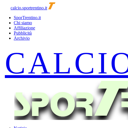
calcio.sportrentino.it
SporTrentino.it
Chi siamo
Affiliazione
Pubblicità
Archivio