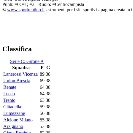
Punti:
=0;
=1;
=3 - Ruolo:
=Centrocampista
©
www.sportrentino.it
- strumenti per i siti sportivi - pagina creata in 
Classifica
Serie C: Girone A
Squadra
P
G
Lanerossi Vicenza
89
38
Union Brescia
69
38
Renate
64
38
Lecco
64
38
Trento
63
38
Cittadella
59
38
Lumezzane
56
38
Alcione Milano
55
38
Arzignano
53
38
Giana Erminio
52
38