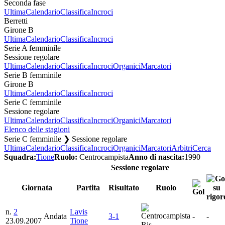
Seconda fase
Ultima
Calendario
Classifica
Incroci
Berretti
Girone B
Ultima
Calendario
Classifica
Incroci
Serie A femminile
Sessione regolare
Ultima
Calendario
Classifica
Incroci
Organici
Marcatori
Serie B femminile
Girone B
Ultima
Calendario
Classifica
Incroci
Serie C femminile
Sessione regolare
Ultima
Calendario
Classifica
Incroci
Organici
Marcatori
Elenco delle stagioni
Serie C femminile ❯ Sessione regolare
Ultima
Calendario
Classifica
Incroci
Organici
Marcatori
Arbitri
Cerca
Squadra:
Tione
Ruolo:
Centrocampista
Anno di nascita:
1990
Sessione regolare
Giornata
Partita
Risultato
Ruolo
n.
2
Lavis
Andata
3-1
-
-
23.09.2007
Tione
Ris.