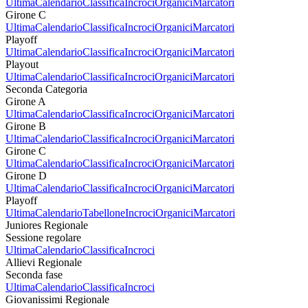
Ultima
Calendario
Classifica
Incroci
Organici
Marcatori
Girone C
Ultima
Calendario
Classifica
Incroci
Organici
Marcatori
Playoff
Ultima
Calendario
Classifica
Incroci
Organici
Marcatori
Playout
Ultima
Calendario
Classifica
Incroci
Organici
Marcatori
Seconda Categoria
Girone A
Ultima
Calendario
Classifica
Incroci
Organici
Marcatori
Girone B
Ultima
Calendario
Classifica
Incroci
Organici
Marcatori
Girone C
Ultima
Calendario
Classifica
Incroci
Organici
Marcatori
Girone D
Ultima
Calendario
Classifica
Incroci
Organici
Marcatori
Playoff
Ultima
Calendario
Tabellone
Incroci
Organici
Marcatori
Juniores Regionale
Sessione regolare
Ultima
Calendario
Classifica
Incroci
Allievi Regionale
Seconda fase
Ultima
Calendario
Classifica
Incroci
Giovanissimi Regionale