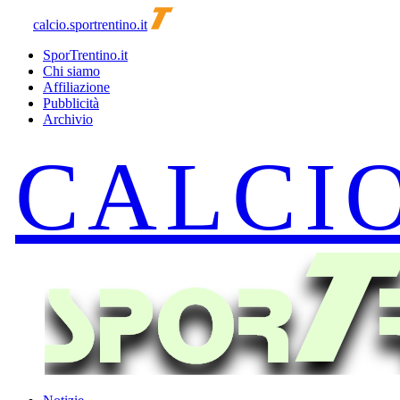
calcio.sportrentino.it
SporTrentino.it
Chi siamo
Affiliazione
Pubblicità
Archivio