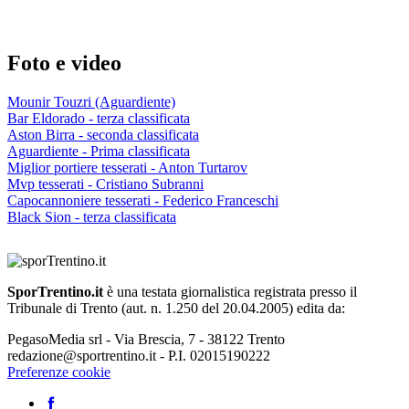
Foto e video
Mounir Touzri (Aguardiente)
Bar Eldorado - terza classificata
Aston Birra - seconda classificata
Aguardiente - Prima classificata
Miglior portiere tesserati - Anton Turtarov
Mvp tesserati - Cristiano Subranni
Capocannoniere tesserati - Federico Franceschi
Black Sion - terza classificata
SporTrentino.it
è una testata giornalistica registrata presso il
Tribunale di Trento (aut. n. 1.250 del 20.04.2005) edita da:
PegasoMedia srl - Via Brescia, 7 - 38122 Trento
redazione@sportrentino.it - P.I. 02015190222
Preferenze cookie