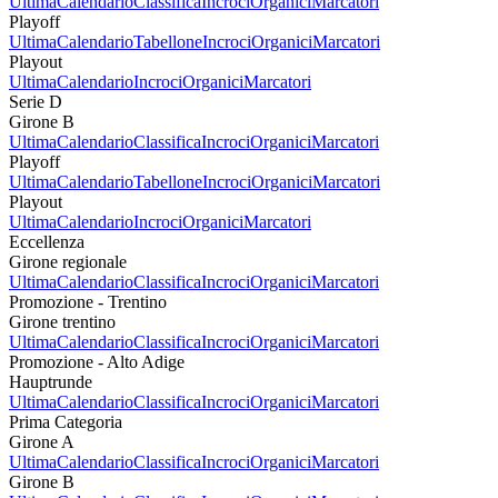
Ultima
Calendario
Classifica
Incroci
Organici
Marcatori
Playoff
Ultima
Calendario
Tabellone
Incroci
Organici
Marcatori
Playout
Ultima
Calendario
Incroci
Organici
Marcatori
Serie D
Girone B
Ultima
Calendario
Classifica
Incroci
Organici
Marcatori
Playoff
Ultima
Calendario
Tabellone
Incroci
Organici
Marcatori
Playout
Ultima
Calendario
Incroci
Organici
Marcatori
Eccellenza
Girone regionale
Ultima
Calendario
Classifica
Incroci
Organici
Marcatori
Promozione - Trentino
Girone trentino
Ultima
Calendario
Classifica
Incroci
Organici
Marcatori
Promozione - Alto Adige
Hauptrunde
Ultima
Calendario
Classifica
Incroci
Organici
Marcatori
Prima Categoria
Girone A
Ultima
Calendario
Classifica
Incroci
Organici
Marcatori
Girone B