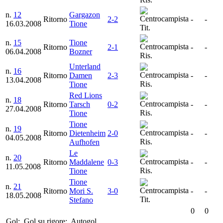
n.
12
Gargazon
Ritorno
2-2
-
-
16.03.2008
Tione
Tit.
n.
15
Tione
Ritorno
2-1
-
-
06.04.2008
Bozner
Ris.
Unterland
n.
16
Ritorno
Damen
2-3
-
-
13.04.2008
Ris.
Tione
Red Lions
n.
18
Ritorno
Tarsch
0-2
-
-
27.04.2008
Ris.
Tione
Tione
n.
19
Ritorno
Dietenheim
2-0
-
-
04.05.2008
Ris.
Aufhofen
Le
n.
20
Ritorno
Maddalene
0-3
-
-
11.05.2008
Ris.
Tione
Tione
n.
21
Ritorno
Mori S.
3-0
-
-
18.05.2008
Tit.
Stefano
0
0
Gol;
Gol su rigore;
Autogol