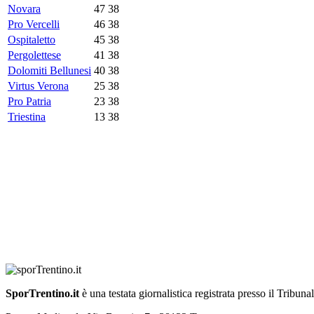
Novara
47
38
Pro Vercelli
46
38
Ospitaletto
45
38
Pergolettese
41
38
Dolomiti Bellunesi
40
38
Virtus Verona
25
38
Pro Patria
23
38
Triestina
13
38
SporTrentino.it
è una testata giornalistica registrata presso il Tribuna