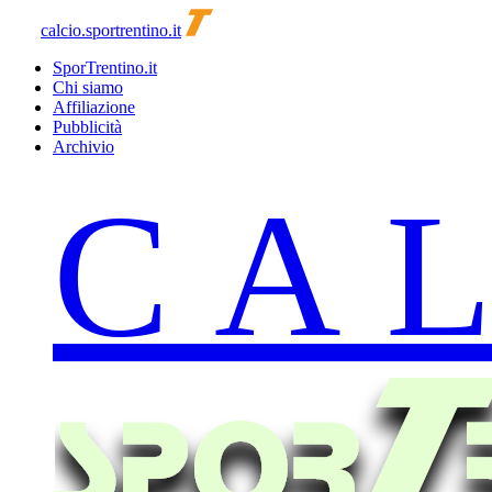
calcio.sportrentino.it
SporTrentino.it
Chi siamo
Affiliazione
Pubblicità
Archivio