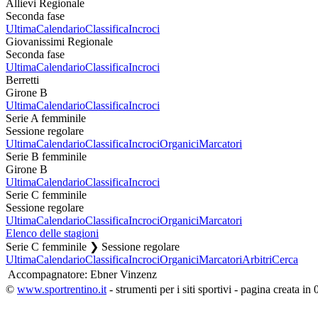
Allievi Regionale
Seconda fase
Ultima
Calendario
Classifica
Incroci
Giovanissimi Regionale
Seconda fase
Ultima
Calendario
Classifica
Incroci
Berretti
Girone B
Ultima
Calendario
Classifica
Incroci
Serie A femminile
Sessione regolare
Ultima
Calendario
Classifica
Incroci
Organici
Marcatori
Serie B femminile
Girone B
Ultima
Calendario
Classifica
Incroci
Serie C femminile
Sessione regolare
Ultima
Calendario
Classifica
Incroci
Organici
Marcatori
Elenco delle stagioni
Serie C femminile ❯ Sessione regolare
Ultima
Calendario
Classifica
Incroci
Organici
Marcatori
Arbitri
Cerca
Accompagnatore:
Ebner Vinzenz
©
www.sportrentino.it
- strumenti per i siti sportivi - pagina creata in 