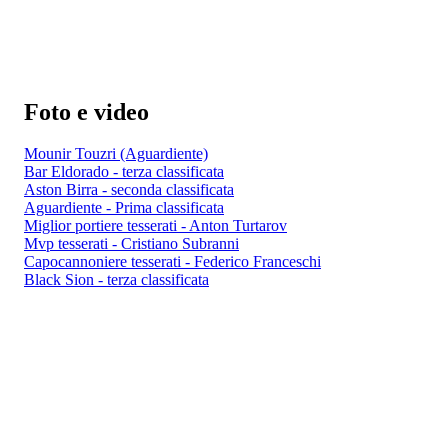
Foto e video
Mounir Touzri (Aguardiente)
Bar Eldorado - terza classificata
Aston Birra - seconda classificata
Aguardiente - Prima classificata
Miglior portiere tesserati - Anton Turtarov
Mvp tesserati - Cristiano Subranni
Capocannoniere tesserati - Federico Franceschi
Black Sion - terza classificata