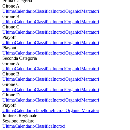
Prima Categoria
Girone A
Ultima
Calendario
Classifica
Incroci
Organici
Marcatori
Girone B
Ultima
Calendario
Classifica
Incroci
Organici
Marcatori
Girone C
Ultima
Calendario
Classifica
Incroci
Organici
Marcatori
Playoff
Ultima
Calendario
Classifica
Incroci
Organici
Marcatori
Playout
Ultima
Calendario
Classifica
Incroci
Organici
Marcatori
Seconda Categoria
Girone A
Ultima
Calendario
Classifica
Incroci
Organici
Marcatori
Girone B
Ultima
Calendario
Classifica
Incroci
Organici
Marcatori
Girone C
Ultima
Calendario
Classifica
Incroci
Organici
Marcatori
Girone D
Ultima
Calendario
Classifica
Incroci
Organici
Marcatori
Playoff
Ultima
Calendario
Tabellone
Incroci
Organici
Marcatori
Juniores Regionale
Sessione regolare
Ultima
Calendario
Classifica
Incroci