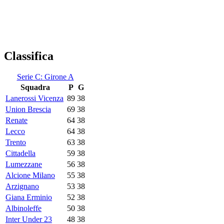
Classifica
Serie C: Girone A
Squadra
P
G
Lanerossi Vicenza
89
38
Union Brescia
69
38
Renate
64
38
Lecco
64
38
Trento
63
38
Cittadella
59
38
Lumezzane
56
38
Alcione Milano
55
38
Arzignano
53
38
Giana Erminio
52
38
Albinoleffe
50
38
Inter Under 23
48
38