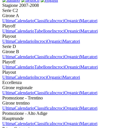
Stagione 2007-2008
Serie C2
Girone A
Ultima
Calendario
Classifica
Incroci
Organici
Marcatori
Playoff
Ultima
Calendario
Tabellone
Incroci
Organici
Marcatori
Playout
Ultima
Calendario
Incroci
Organici
Marcatori
Serie D
Girone B
Ultima
Calendario
Classifica
Incroci
Organici
Marcatori
Playoff
Ultima
Calendario
Tabellone
Incroci
Organici
Marcatori
Playout
Ultima
Calendario
Incroci
Organici
Marcatori
Eccellenza
Girone regionale
Ultima
Calendario
Classifica
Incroci
Organici
Marcatori
Promozione - Trentino
Girone trentino
Ultima
Calendario
Classifica
Incroci
Organici
Marcatori
Promozione - Alto Adige
Hauptrunde
Ultima
Calendario
Classifica
Incroci
Organici
Marcatori