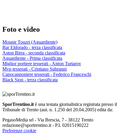
Foto e video
Mounir Touzri (Aguardiente)
Bar Eldorado - terza classificata
Aston Birra - seconda classificata
Aguardiente - Prima classificata
Miglior portiere tesserati - Anton Turtarov
Mvp tesserati - Cristiano Subranni
Capocannoniere tesserati - Federico Franceschi
Black Sion - terza classificata
SporTrentino.it
è una testata giornalistica registrata presso il
Tribunale di Trento (aut. n. 1.250 del 20.04.2005) edita da:
PegasoMedia srl - Via Brescia, 7 - 38122 Trento
redazione@sportrentino.it - P.I. 02015190222
Preferenze cookie