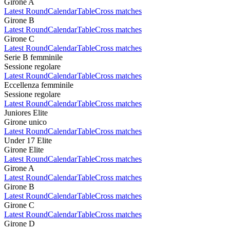
Girone A
Latest Round
Calendar
Table
Cross matches
Girone B
Latest Round
Calendar
Table
Cross matches
Girone C
Latest Round
Calendar
Table
Cross matches
Serie B femminile
Sessione regolare
Latest Round
Calendar
Table
Cross matches
Eccellenza femminile
Sessione regolare
Latest Round
Calendar
Table
Cross matches
Juniores Elite
Girone unico
Latest Round
Calendar
Table
Cross matches
Under 17 Elite
Girone Elite
Latest Round
Calendar
Table
Cross matches
Girone A
Latest Round
Calendar
Table
Cross matches
Girone B
Latest Round
Calendar
Table
Cross matches
Girone C
Latest Round
Calendar
Table
Cross matches
Girone D