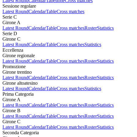
Latest Round
Calendar
Tabellone
Cross matches
Sessione regolare
Latest Round
Calendar
Table
Cross matches
Serie C
Girone A
Latest Round
Calendar
Table
Cross matches
Roster
Statistics
Serie D
Girone C
Latest Round
Calendar
Table
Cross matches
Statistics
Eccellenza
Girone regionale
Latest Round
Calendar
Table
Cross matches
Roster
Statistics
Promozione
Girone trentino
Latest Round
Calendar
Table
Cross matches
Roster
Statistics
Girone altoatesino
Latest Round
Calendar
Table
Cross matches
Statistics
Prima Categoria
Girone A
Latest Round
Calendar
Table
Cross matches
Roster
Statistics
Girone B
Latest Round
Calendar
Table
Cross matches
Roster
Statistics
Girone C
Latest Round
Calendar
Table
Cross matches
Roster
Statistics
Seconda Categoria