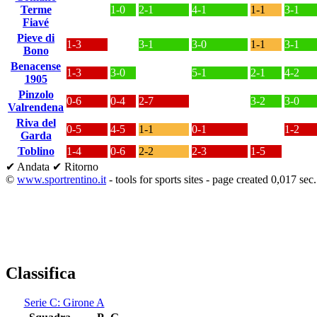
Terme
1-0
2-1
4-1
1-1
3-1
Fiavé
Pieve di
1-3
3-1
3-0
1-1
3-1
Bono
Benacense
1-3
3-0
5-1
2-1
4-2
1905
Pinzolo
0-6
0-4
2-7
3-2
3-0
Valrendena
Riva del
0-5
4-5
1-1
0-1
1-2
Garda
Toblino
1-4
0-6
2-2
2-3
1-5
✔ Andata
✔ Ritorno
©
www.sportrentino.it
- tools for sports sites - page created 0,017 sec.
Classifica
Serie C: Girone A