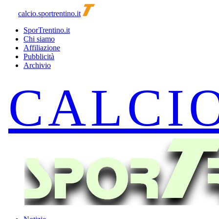
calcio.sportrentino.it
SporTrentino.it
Chi siamo
Affiliazione
Pubblicità
Archivio