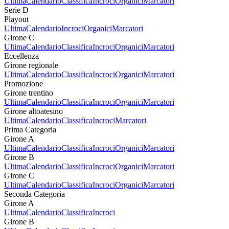
Ultima
Calendario
Classifica
Incroci
Organici
Marcatori
Serie D
Playout
Ultima
Calendario
Incroci
Organici
Marcatori
Girone C
Ultima
Calendario
Classifica
Incroci
Organici
Marcatori
Eccellenza
Girone regionale
Ultima
Calendario
Classifica
Incroci
Organici
Marcatori
Promozione
Girone trentino
Ultima
Calendario
Classifica
Incroci
Organici
Marcatori
Girone altoatesino
Ultima
Calendario
Classifica
Incroci
Marcatori
Prima Categoria
Girone A
Ultima
Calendario
Classifica
Incroci
Organici
Marcatori
Girone B
Ultima
Calendario
Classifica
Incroci
Organici
Marcatori
Girone C
Ultima
Calendario
Classifica
Incroci
Organici
Marcatori
Seconda Categoria
Girone A
Ultima
Calendario
Classifica
Incroci
Girone B