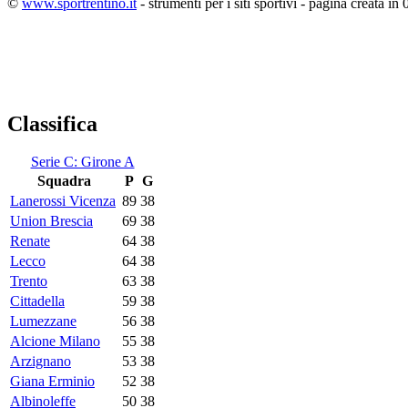
©
www.sportrentino.it
- strumenti per i siti sportivi - pagina creata in 
Classifica
Serie C: Girone A
Squadra
P
G
Lanerossi Vicenza
89
38
Union Brescia
69
38
Renate
64
38
Lecco
64
38
Trento
63
38
Cittadella
59
38
Lumezzane
56
38
Alcione Milano
55
38
Arzignano
53
38
Giana Erminio
52
38
Albinoleffe
50
38