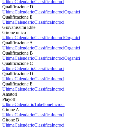
Ultima
Calendario
Classifica
Incroci
Qualificazione D
Ultima
Calendario
Classifica
Incroci
Organici
Qualificazione E
Ultima
Calendario
Classifica
Incroci
Giovanissimi Elite
Girone unico
Ultima
Calendario
Classifica
Incroci
Organici
Qualificazione A
Ultima
Calendario
Classifica
Incroci
Organici
Qualificazione B
Ultima
Calendario
Classifica
Incroci
Organici
Qualificazione C
Ultima
Calendario
Classifica
Incroci
Qualificazione D
Ultima
Calendario
Classifica
Incroci
Qualificazione E
Ultima
Calendario
Classifica
Incroci
Amatori
Playoff
Ultima
Calendario
Tabellone
Incroci
Girone A
Ultima
Calendario
Classifica
Incroci
Girone B
Ultima
Calendario
Classifica
Incroci