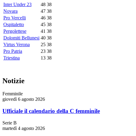
Inter Under 23
48
38
Novara
47
38
Pro Vercelli
46
38
Ospitaletto
45
38
Pergolettese
41
38
Dolomiti Bellunesi
40
38
Virtus Verona
25
38
Pro Patria
23
38
Triestina
13
38
Notizie
Femminile
giovedì 6 agosto 2026
Ufficiale il calendario della C femminile
Serie B
martedì 4 agosto 2026