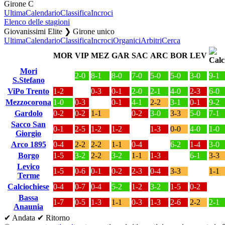
Girone C
Ultima
Calendario
Classifica
Incroci
Elenco delle stagioni
Giovanissimi Elite ❯ Girone unico
Ultima
Calendario
Classifica
Incroci
Organici
Arbitri
Cerca
MOR
VIP
MEZ
GAR
SAC
ARC
BOR
LEV
Mori
2-0
8-1
8-0
7-0
5-0
5-0
3-0
9-1
S.Stefano
ViPo Trento
1-2
0-3
0-1
2-0
2-1
4-0
2-3
6-0
Mezzocorona
1-0
0-3
0-1
4-1
2-2
3-1
0-1
9-2
Gardolo
0-2
0-2
1-1
0-2
3-0
3-3
5-0
7-1
Sacco San
0-1
2-5
1-2
1-2
1-3
0-0
4-0
1-0
Giorgio
Arco 1895
0-4
2-2
2-2
1-1
0-4
6-2
1-4
3-0
Borgo
1-5
3-2
2-2
3-2
1-1
1-3
6-1
3-3
Levico
1-5
0-6
0-1
0-2
2-3
0-4
3-3
1-1
Terme
Calciochiese
0-4
0-7
0-4
5-2
1-2
3-2
1-5
0-2
Bassa
1-7
0-5
1-3
1-1
0-3
1-3
2-6
2-2
2-1
Anaunia
✔ Andata
✔ Ritorno