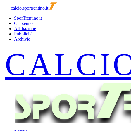
calcio.sportrentino.it
SporTrentino.it
Chi siamo
Affiliazione
Pubblicità
Archivio