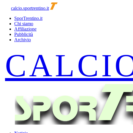
calcio.sportrentino.it
SporTrentino.it
Chi siamo
Affiliazione
Pubblicità
Archivio