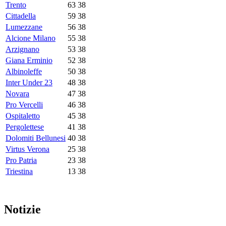
Trento
63
38
Cittadella
59
38
Lumezzane
56
38
Alcione Milano
55
38
Arzignano
53
38
Giana Erminio
52
38
Albinoleffe
50
38
Inter Under 23
48
38
Novara
47
38
Pro Vercelli
46
38
Ospitaletto
45
38
Pergolettese
41
38
Dolomiti Bellunesi
40
38
Virtus Verona
25
38
Pro Patria
23
38
Triestina
13
38
Notizie