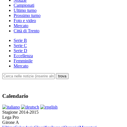
Notizie
Campionati
Ultimo turno
Prossimo turno
Foto e video
Mercato
Città di Trento
Serie B
Serie C
Serie D
Eccellenza
Femminile
Mercato
Calendario
Stagione 2014-2015
Lega Pro
Girone A