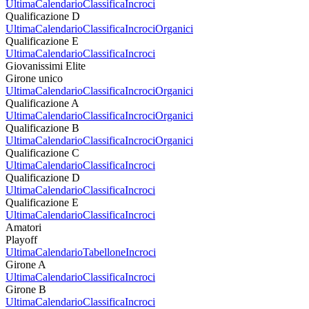
Ultima
Calendario
Classifica
Incroci
Qualificazione D
Ultima
Calendario
Classifica
Incroci
Organici
Qualificazione E
Ultima
Calendario
Classifica
Incroci
Giovanissimi Elite
Girone unico
Ultima
Calendario
Classifica
Incroci
Organici
Qualificazione A
Ultima
Calendario
Classifica
Incroci
Organici
Qualificazione B
Ultima
Calendario
Classifica
Incroci
Organici
Qualificazione C
Ultima
Calendario
Classifica
Incroci
Qualificazione D
Ultima
Calendario
Classifica
Incroci
Qualificazione E
Ultima
Calendario
Classifica
Incroci
Amatori
Playoff
Ultima
Calendario
Tabellone
Incroci
Girone A
Ultima
Calendario
Classifica
Incroci
Girone B
Ultima
Calendario
Classifica
Incroci