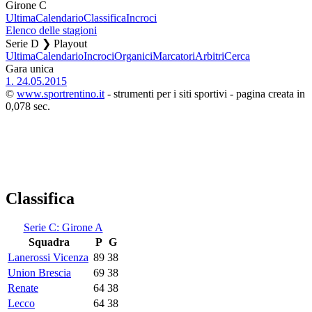
Girone C
Ultima
Calendario
Classifica
Incroci
Elenco delle stagioni
Serie D ❯ Playout
Ultima
Calendario
Incroci
Organici
Marcatori
Arbitri
Cerca
Gara unica
1.
24.05.2015
©
www.sportrentino.it
- strumenti per i siti sportivi - pagina creata in
0,078 sec.
Classifica
Serie C: Girone A
Squadra
P
G
Lanerossi Vicenza
89
38
Union Brescia
69
38
Renate
64
38
Lecco
64
38