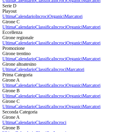
Ultima
Calendario
Classifica
Incroci
Organici
Marcatori
Serie D
Playout
Ultima
Calendario
Incroci
Organici
Marcatori
Girone C
Ultima
Calendario
Classifica
Incroci
Organici
Marcatori
Eccellenza
Girone regionale
Ultima
Calendario
Classifica
Incroci
Organici
Marcatori
Promozione
Girone trentino
Ultima
Calendario
Classifica
Incroci
Organici
Marcatori
Girone altoatesino
Ultima
Calendario
Classifica
Incroci
Marcatori
Prima Categoria
Girone A
Ultima
Calendario
Classifica
Incroci
Organici
Marcatori
Girone B
Ultima
Calendario
Classifica
Incroci
Organici
Marcatori
Girone C
Ultima
Calendario
Classifica
Incroci
Organici
Marcatori
Seconda Categoria
Girone A
Ultima
Calendario
Classifica
Incroci
Girone B