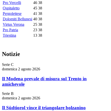
Pro Vercelli
46
38
Ospitaletto
45
38
Pergolettese
41
38
Dolomiti Bellunesi
40
38
Virtus Verona
25
38
Pro Patria
23
38
Triestina
13
38
Notizie
Serie C
domenica 2 agosto 2026
Il Modena prevale di misura sul Trento in
amichevole
Serie B
domenica 2 agosto 2026
Il Südtiorol vince il triangolare bolzanino