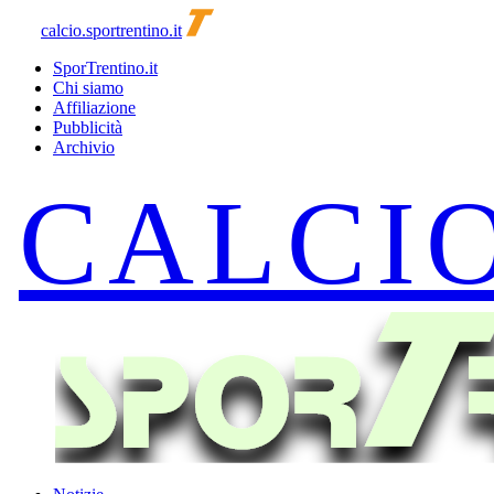
calcio.sportrentino.it
SporTrentino.it
Chi siamo
Affiliazione
Pubblicità
Archivio