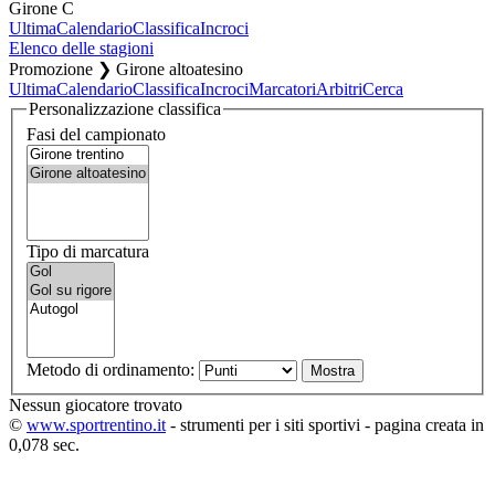
Girone C
Ultima
Calendario
Classifica
Incroci
Elenco delle stagioni
Promozione ❯ Girone altoatesino
Ultima
Calendario
Classifica
Incroci
Marcatori
Arbitri
Cerca
Personalizzazione classifica
Fasi del campionato
Tipo di marcatura
Metodo di ordinamento:
Nessun giocatore trovato
©
www.sportrentino.it
- strumenti per i siti sportivi - pagina creata in
0,078 sec.