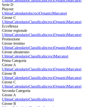
Ultima
Calendario
Classifica
Incroci
Organici
Marcatori
Serie D
Playout
Ultima
Calendario
Incroci
Organici
Marcatori
Girone C
Ultima
Calendario
Classifica
Incroci
Organici
Marcatori
Eccellenza
Girone regionale
Ultima
Calendario
Classifica
Incroci
Organici
Marcatori
Promozione
Girone trentino
Ultima
Calendario
Classifica
Incroci
Organici
Marcatori
Girone altoatesino
Ultima
Calendario
Classifica
Incroci
Marcatori
Prima Categoria
Girone A
Ultima
Calendario
Classifica
Incroci
Organici
Marcatori
Girone B
Ultima
Calendario
Classifica
Incroci
Organici
Marcatori
Girone C
Ultima
Calendario
Classifica
Incroci
Organici
Marcatori
Seconda Categoria
Girone A
Ultima
Calendario
Classifica
Incroci
Girone B