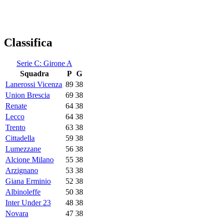
Classifica
Serie C: Girone A
Squadra
P
G
Lanerossi Vicenza
89
38
Union Brescia
69
38
Renate
64
38
Lecco
64
38
Trento
63
38
Cittadella
59
38
Lumezzane
56
38
Alcione Milano
55
38
Arzignano
53
38
Giana Erminio
52
38
Albinoleffe
50
38
Inter Under 23
48
38
Novara
47
38