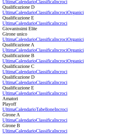
Ultima
Calendario
Classifica
Incroci
Qualificazione D
Ultima
Calendario
Classifica
Incroci
Organici
Qualificazione E
Ultima
Calendario
Classifica
Incroci
Giovanissimi Elite
Girone unico
Ultima
Calendario
Classifica
Incroci
Organici
Qualificazione A
Ultima
Calendario
Classifica
Incroci
Organici
Qualificazione B
Ultima
Calendario
Classifica
Incroci
Organici
Qualificazione C
Ultima
Calendario
Classifica
Incroci
Qualificazione D
Ultima
Calendario
Classifica
Incroci
Qualificazione E
Ultima
Calendario
Classifica
Incroci
Amatori
Playoff
Ultima
Calendario
Tabellone
Incroci
Girone A
Ultima
Calendario
Classifica
Incroci
Girone B
Ultima
Calendario
Classifica
Incroci