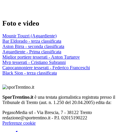
Foto e video
Mounir Touzri (Aguardiente)
Bar Eldorado - terza classificata
Aston Birra - seconda classificata
Aguardiente - Prima classificata
Miglior portiere tesserati - Anton Turtarov
Mvp tesserati - Cristiano Subranni
Capocannoniere tesserati - Federico Franceschi
Black Sion - terza classificata
SporTrentino.it
è una testata giornalistica registrata presso il
Tribunale di Trento (aut. n. 1.250 del 20.04.2005) edita da:
PegasoMedia srl - Via Brescia, 7 - 38122 Trento
redazione@sportrentino.it - P.I. 02015190222
Preferenze cookie