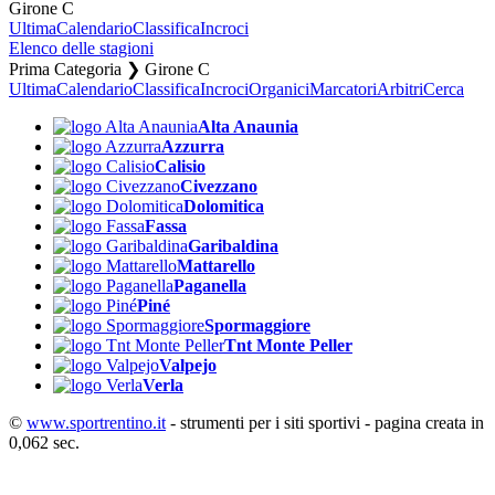
Girone C
Ultima
Calendario
Classifica
Incroci
Elenco delle stagioni
Prima Categoria ❯ Girone C
Ultima
Calendario
Classifica
Incroci
Organici
Marcatori
Arbitri
Cerca
Alta Anaunia
Azzurra
Calisio
Civezzano
Dolomitica
Fassa
Garibaldina
Mattarello
Paganella
Piné
Spormaggiore
Tnt Monte Peller
Valpejo
Verla
©
www.sportrentino.it
- strumenti per i siti sportivi - pagina creata in
0,062 sec.