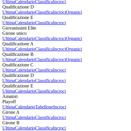
Ultima
Calendario
Classifica
Incroci
Qualificazione D
Ultima
Calendario
Classifica
Incroci
Organici
Qualificazione E
Ultima
Calendario
Classifica
Incroci
Giovanissimi Elite
Girone unico
Ultima
Calendario
Classifica
Incroci
Organici
Qualificazione A
Ultima
Calendario
Classifica
Incroci
Organici
Qualificazione B
Ultima
Calendario
Classifica
Incroci
Organici
Qualificazione C
Ultima
Calendario
Classifica
Incroci
Qualificazione D
Ultima
Calendario
Classifica
Incroci
Qualificazione E
Ultima
Calendario
Classifica
Incroci
Amatori
Playoff
Ultima
Calendario
Tabellone
Incroci
Girone A
Ultima
Calendario
Classifica
Incroci
Girone B
Ultima
Calendario
Classifica
Incroci