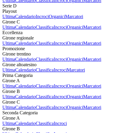
Ultima
Calendario
Classifica
Incroci
Organici
Marcatori
Serie D
Playout
Ultima
Calendario
Incroci
Organici
Marcatori
Girone C
Ultima
Calendario
Classifica
Incroci
Organici
Marcatori
Eccellenza
Girone regionale
Ultima
Calendario
Classifica
Incroci
Organici
Marcatori
Promozione
Girone trentino
Ultima
Calendario
Classifica
Incroci
Organici
Marcatori
Girone altoatesino
Ultima
Calendario
Classifica
Incroci
Marcatori
Prima Categoria
Girone A
Ultima
Calendario
Classifica
Incroci
Organici
Marcatori
Girone B
Ultima
Calendario
Classifica
Incroci
Organici
Marcatori
Girone C
Ultima
Calendario
Classifica
Incroci
Organici
Marcatori
Seconda Categoria
Girone A
Ultima
Calendario
Classifica
Incroci
Girone B