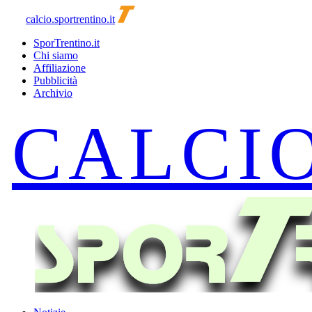
calcio.sportrentino.it
SporTrentino.it
Chi siamo
Affiliazione
Pubblicità
Archivio