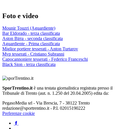
Foto e video
Mounir Touzri (Aguardiente)
Bar Eldorado - terza classificata
Aston Birra - seconda classificata
Aguardiente - Prima classificata
Miglior portiere tesserati - Anton Turtarov
Mvp tesserati - Cristiano Subranni
Capocannoniere tesserati - Federico Franceschi
Black Sion - terza classificata
SporTrentino.it
è una testata giornalistica registrata presso il
Tribunale di Trento (aut. n. 1.250 del 20.04.2005) edita da:
PegasoMedia srl - Via Brescia, 7 - 38122 Trento
redazione@sportrentino.it - P.I. 02015190222
Preferenze cookie