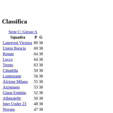
Classifica
Serie C: Girone A
Squadra
P
G
Lanerossi Vicenza
89
38
Union Brescia
69
38
Renate
64
38
Lecco
64
38
Trento
63
38
Cittadella
59
38
Lumezzane
56
38
Alcione Milano
55
38
Arzignano
53
38
Giana Erminio
52
38
Albinoleffe
50
38
Inter Under 23
48
38
Novara
47
38