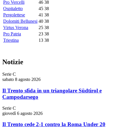
Pro Vercelli
46
38
Ospitaletto
45
38
Pergolettese
41
38
Dolomiti Bellunesi
40
38
Virtus Verona
25
38
Pro Patria
23
38
Triestina
13
38
Notizie
Serie C
sabato 8 agosto 2026
Il Trento sfida in un triangolare Südtirol e
Campodarsego
Serie C
giovedì 6 agosto 2026
Il Trento cede 2-1 contro la Roma Under 20