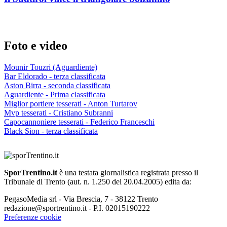
Foto e video
Mounir Touzri (Aguardiente)
Bar Eldorado - terza classificata
Aston Birra - seconda classificata
Aguardiente - Prima classificata
Miglior portiere tesserati - Anton Turtarov
Mvp tesserati - Cristiano Subranni
Capocannoniere tesserati - Federico Franceschi
Black Sion - terza classificata
SporTrentino.it
è una testata giornalistica registrata presso il
Tribunale di Trento (aut. n. 1.250 del 20.04.2005) edita da:
PegasoMedia srl - Via Brescia, 7 - 38122 Trento
redazione@sportrentino.it - P.I. 02015190222
Preferenze cookie