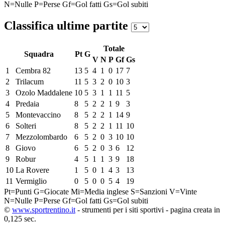
N=Nulle
P=Perse
Gf=Gol fatti
Gs=Gol subiti
Classifica ultime partite
Totale
Squadra
Pt
G
V
N
P
Gf
Gs
1
Cembra 82
13
5
4
1
0
17
7
2
Trilacum
11
5
3
2
0
10
3
3
Ozolo Maddalene
10
5
3
1
1
11
5
4
Predaia
8
5
2
2
1
9
3
5
Montevaccino
8
5
2
2
1
14
9
6
Solteri
8
5
2
2
1
11
10
7
Mezzolombardo
6
5
2
0
3
10
10
8
Giovo
6
5
2
0
3
6
12
9
Robur
4
5
1
1
3
9
18
10
La Rovere
1
5
0
1
4
3
13
11
Vermiglio
0
5
0
0
5
4
19
Pt=Punti
G=Giocate
Mi=Media inglese
S=Sanzioni
V=Vinte
N=Nulle
P=Perse
Gf=Gol fatti
Gs=Gol subiti
©
www.sportrentino.it
- strumenti per i siti sportivi - pagina creata in
0,125 sec.