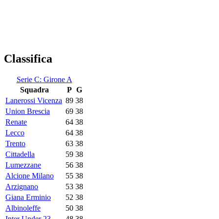
Classifica
Serie C: Girone A
Squadra
P
G
Lanerossi Vicenza
89
38
Union Brescia
69
38
Renate
64
38
Lecco
64
38
Trento
63
38
Cittadella
59
38
Lumezzane
56
38
Alcione Milano
55
38
Arzignano
53
38
Giana Erminio
52
38
Albinoleffe
50
38
Inter Under 23
48
38