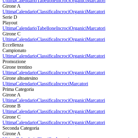
Ultima
Calendario
Tabellone
Incroci
Organici
Marcatori
Girone A
Ultima
Calendario
Classifica
Incroci
Organici
Marcatori
Serie D
Playout
Ultima
Calendario
Tabellone
Incroci
Organici
Marcatori
Girone C
Ultima
Calendario
Classifica
Incroci
Organici
Marcatori
Eccellenza
Campionato
Ultima
Calendario
Classifica
Incroci
Organici
Marcatori
Promozione
Girone trentino
Ultima
Calendario
Classifica
Incroci
Organici
Marcatori
Girone altoatesino
Ultima
Calendario
Classifica
Incroci
Marcatori
Prima Categoria
Girone A
Ultima
Calendario
Classifica
Incroci
Organici
Marcatori
Girone B
Ultima
Calendario
Classifica
Incroci
Organici
Marcatori
Girone C
Ultima
Calendario
Classifica
Incroci
Organici
Marcatori
Seconda Categoria
Girone A