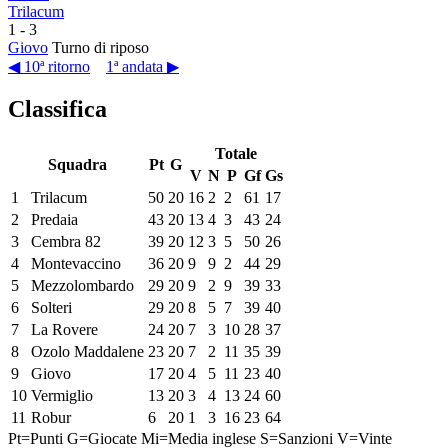
Trilacum
1
-
3
Giovo
Turno di riposo
◀ 10ª ritorno
1ª andata ▶
Classifica
Totale
Squadra
Pt
G
V
N
P
Gf
Gs
1
Trilacum
50
20
16
2
2
61
17
2
Predaia
43
20
13
4
3
43
24
3
Cembra 82
39
20
12
3
5
50
26
4
Montevaccino
36
20
9
9
2
44
29
5
Mezzolombardo
29
20
9
2
9
39
33
6
Solteri
29
20
8
5
7
39
40
7
La Rovere
24
20
7
3
10
28
37
8
Ozolo Maddalene
23
20
7
2
11
35
39
9
Giovo
17
20
4
5
11
23
40
10
Vermiglio
13
20
3
4
13
24
60
11
Robur
6
20
1
3
16
23
64
Pt=Punti
G=Giocate
Mi=Media inglese
S=Sanzioni
V=Vinte