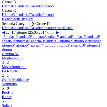
Girone B
Ultima
Calendario
Classifica
Incroci
Girone C
Ultima
Calendario
Classifica
Incroci
Elenco delle stagioni
Seconda Categoria ❯ Girone D
Ultima
Calendario
Classifica
Incroci
Arbitri
Cerca
◀
22. 11ª ritorno (25.05.2014)
▶
1ª andata
2ª andata
3ª andata
4ª andata
5ª andata
6ª andata
7ª andata
8ª
andata
9ª andata
10ª andata
11ª andata
1ª ritorno
2ª ritorno
3ª ritorno
4ª
ritorno
5ª ritorno
6ª ritorno
7ª ritorno
8ª ritorno
9ª ritorno
10ª ritorno
11ª
ritorno
Cembra 82
Montevaccino
3
-
2
Mezzolombardo
La Rovere
2
-
1
Ozolo Maddalene
Vermiglio
5
-
0
Predaia
Robur
5
-
1
Solteri