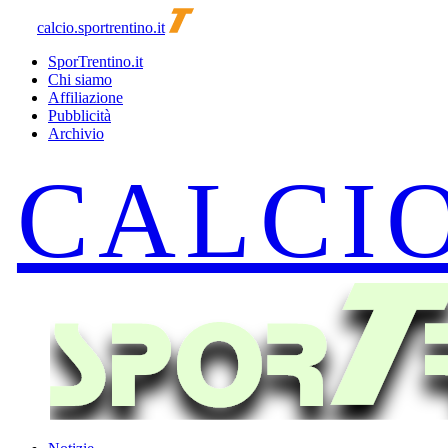
calcio.sportrentino.it
SporTrentino.it
Chi siamo
Affiliazione
Pubblicità
Archivio