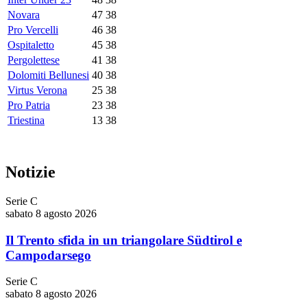
Novara
47
38
Pro Vercelli
46
38
Ospitaletto
45
38
Pergolettese
41
38
Dolomiti Bellunesi
40
38
Virtus Verona
25
38
Pro Patria
23
38
Triestina
13
38
Notizie
Serie C
sabato 8 agosto 2026
Il Trento sfida in un triangolare Südtirol e
Campodarsego
Serie C
sabato 8 agosto 2026