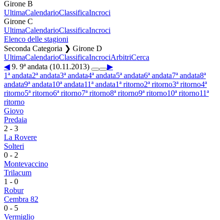
Girone B
Ultima
Calendario
Classifica
Incroci
Girone C
Ultima
Calendario
Classifica
Incroci
Elenco delle stagioni
Seconda Categoria ❯ Girone D
Ultima
Calendario
Classifica
Incroci
Arbitri
Cerca
◀
9. 9ª andata (10.11.2013)
▶
1ª andata
2ª andata
3ª andata
4ª andata
5ª andata
6ª andata
7ª andata
8ª
andata
9ª andata
10ª andata
11ª andata
1ª ritorno
2ª ritorno
3ª ritorno
4ª
ritorno
5ª ritorno
6ª ritorno
7ª ritorno
8ª ritorno
9ª ritorno
10ª ritorno
11ª
ritorno
Giovo
Predaia
2
-
3
La Rovere
Solteri
0
-
2
Montevaccino
Trilacum
1
-
0
Robur
Cembra 82
0
-
5
Vermiglio