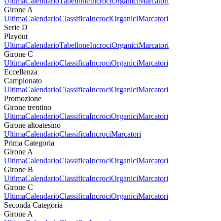
Ultima
Calendario
Tabellone
Incroci
Organici
Marcatori
Girone A
Ultima
Calendario
Classifica
Incroci
Organici
Marcatori
Serie D
Playout
Ultima
Calendario
Tabellone
Incroci
Organici
Marcatori
Girone C
Ultima
Calendario
Classifica
Incroci
Organici
Marcatori
Eccellenza
Campionato
Ultima
Calendario
Classifica
Incroci
Organici
Marcatori
Promozione
Girone trentino
Ultima
Calendario
Classifica
Incroci
Organici
Marcatori
Girone altoatesino
Ultima
Calendario
Classifica
Incroci
Marcatori
Prima Categoria
Girone A
Ultima
Calendario
Classifica
Incroci
Organici
Marcatori
Girone B
Ultima
Calendario
Classifica
Incroci
Organici
Marcatori
Girone C
Ultima
Calendario
Classifica
Incroci
Organici
Marcatori
Seconda Categoria
Girone A