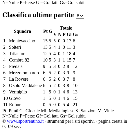
N=Nulle
P=Perse
Gf=Gol fatti
Gs=Gol subiti
Classifica ultime partite
Totale
Squadra
Pt
G
V
N
P
Gf
Gs
1
Montevaccino
15
5
5
0
0
13
6
2
Solteri
13
5
4
1
0
11
3
3
Trilacum
12
5
4
0
1
18
4
4
Cembra 82
10
5
3
1
1
15
7
5
Predaia
9
5
3
0
2
8
12
6
Mezzolombardo
6
5
2
0
3
9
9
7
La Rovere
6
5
2
0
3
7
8
8
Ozolo Maddalene
6
5
2
0
3
8
10
9
Vermiglio
1
5
0
1
4
6
13
10
Giovo
1
5
0
1
4
6
15
11
Robur
0
5
0
0
5
4
21
Pt=Punti
G=Giocate
Mi=Media inglese
S=Sanzioni
V=Vinte
N=Nulle
P=Perse
Gf=Gol fatti
Gs=Gol subiti
©
www.sportrentino.it
- strumenti per i siti sportivi - pagina creata in
0,109 sec.