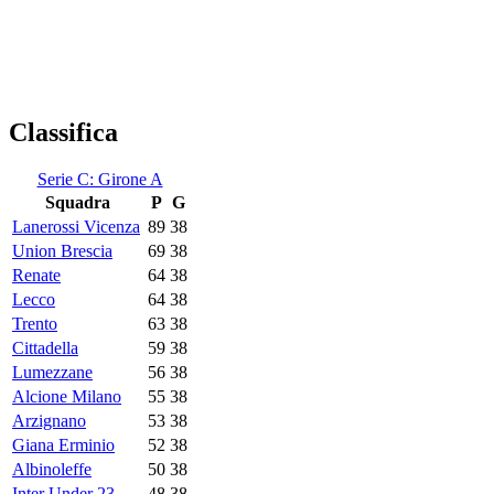
Classifica
Serie C: Girone A
Squadra
P
G
Lanerossi Vicenza
89
38
Union Brescia
69
38
Renate
64
38
Lecco
64
38
Trento
63
38
Cittadella
59
38
Lumezzane
56
38
Alcione Milano
55
38
Arzignano
53
38
Giana Erminio
52
38
Albinoleffe
50
38
Inter Under 23
48
38