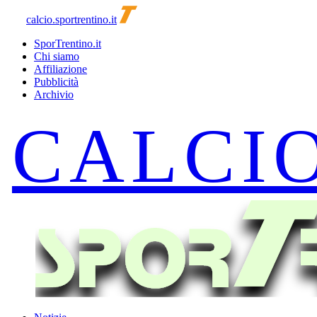
calcio.sportrentino.it
SporTrentino.it
Chi siamo
Affiliazione
Pubblicità
Archivio