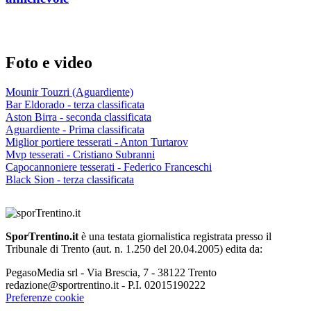
Foto e video
Mounir Touzri (Aguardiente)
Bar Eldorado - terza classificata
Aston Birra - seconda classificata
Aguardiente - Prima classificata
Miglior portiere tesserati - Anton Turtarov
Mvp tesserati - Cristiano Subranni
Capocannoniere tesserati - Federico Franceschi
Black Sion - terza classificata
SporTrentino.it
è una testata giornalistica registrata presso il
Tribunale di Trento (aut. n. 1.250 del 20.04.2005) edita da:
PegasoMedia srl - Via Brescia, 7 - 38122 Trento
redazione@sportrentino.it - P.I. 02015190222
Preferenze cookie