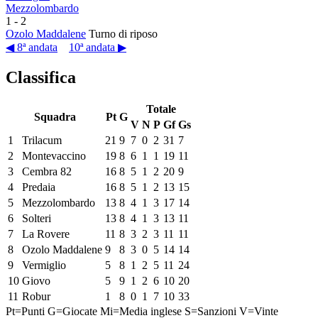
Mezzolombardo
1
-
2
Ozolo Maddalene
Turno di riposo
◀ 8ª andata
10ª andata ▶
Classifica
Totale
Squadra
Pt
G
V
N
P
Gf
Gs
1
Trilacum
21
9
7
0
2
31
7
2
Montevaccino
19
8
6
1
1
19
11
3
Cembra 82
16
8
5
1
2
20
9
4
Predaia
16
8
5
1
2
13
15
5
Mezzolombardo
13
8
4
1
3
17
14
6
Solteri
13
8
4
1
3
13
11
7
La Rovere
11
8
3
2
3
11
11
8
Ozolo Maddalene
9
8
3
0
5
14
14
9
Vermiglio
5
8
1
2
5
11
24
10
Giovo
5
9
1
2
6
10
20
11
Robur
1
8
0
1
7
10
33
Pt=Punti
G=Giocate
Mi=Media inglese
S=Sanzioni
V=Vinte