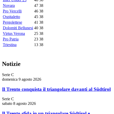
Novara
47
38
Pro Vercelli
46
38
Ospitaletto
45
38
Pergolettese
41
38
Dolomiti Bellunesi
40
38
Virtus Verona
25
38
Pro Patria
23
38
Triestina
13
38
Notizie
Serie C
domenica 9 agosto 2026
Il Trento conquista il triangolare davanti al Südtirol
Serie C
sabato 8 agosto 2026
Il Trento sfida in un triangolare Südtirol e