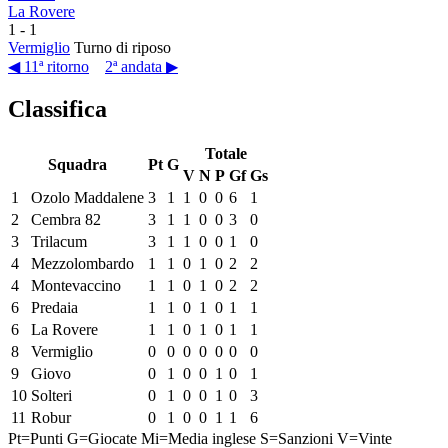
La Rovere
1
-
1
Vermiglio
Turno di riposo
◀ 11ª ritorno
2ª andata ▶
Classifica
Totale
Squadra
Pt
G
V
N
P
Gf
Gs
1
Ozolo Maddalene
3
1
1
0
0
6
1
2
Cembra 82
3
1
1
0
0
3
0
3
Trilacum
3
1
1
0
0
1
0
4
Mezzolombardo
1
1
0
1
0
2
2
4
Montevaccino
1
1
0
1
0
2
2
6
Predaia
1
1
0
1
0
1
1
6
La Rovere
1
1
0
1
0
1
1
8
Vermiglio
0
0
0
0
0
0
0
9
Giovo
0
1
0
0
1
0
1
10
Solteri
0
1
0
0
1
0
3
11
Robur
0
1
0
0
1
1
6
Pt=Punti
G=Giocate
Mi=Media inglese
S=Sanzioni
V=Vinte