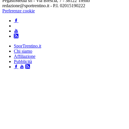
PegasoMedia srl - Via Brescia, 7 - 38122 Trento
redazione@sportrentino.it - P.I. 02015190222
Preferenze cookie
SporTrentino.it
Chi siamo
Affiliazione
Pubblicità