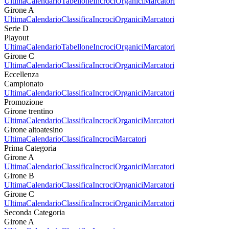
Ultima
Calendario
Tabellone
Incroci
Organici
Marcatori
Girone A
Ultima
Calendario
Classifica
Incroci
Organici
Marcatori
Serie D
Playout
Ultima
Calendario
Tabellone
Incroci
Organici
Marcatori
Girone C
Ultima
Calendario
Classifica
Incroci
Organici
Marcatori
Eccellenza
Campionato
Ultima
Calendario
Classifica
Incroci
Organici
Marcatori
Promozione
Girone trentino
Ultima
Calendario
Classifica
Incroci
Organici
Marcatori
Girone altoatesino
Ultima
Calendario
Classifica
Incroci
Marcatori
Prima Categoria
Girone A
Ultima
Calendario
Classifica
Incroci
Organici
Marcatori
Girone B
Ultima
Calendario
Classifica
Incroci
Organici
Marcatori
Girone C
Ultima
Calendario
Classifica
Incroci
Organici
Marcatori
Seconda Categoria
Girone A