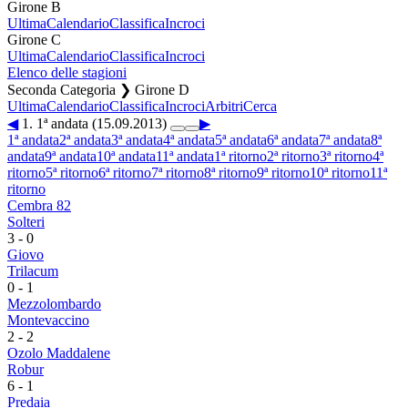
Girone B
Ultima
Calendario
Classifica
Incroci
Girone C
Ultima
Calendario
Classifica
Incroci
Elenco delle stagioni
Seconda Categoria ❯ Girone D
Ultima
Calendario
Classifica
Incroci
Arbitri
Cerca
◀
1. 1ª andata (15.09.2013)
▶
1ª andata
2ª andata
3ª andata
4ª andata
5ª andata
6ª andata
7ª andata
8ª
andata
9ª andata
10ª andata
11ª andata
1ª ritorno
2ª ritorno
3ª ritorno
4ª
ritorno
5ª ritorno
6ª ritorno
7ª ritorno
8ª ritorno
9ª ritorno
10ª ritorno
11ª
ritorno
Cembra 82
Solteri
3
-
0
Giovo
Trilacum
0
-
1
Mezzolombardo
Montevaccino
2
-
2
Ozolo Maddalene
Robur
6
-
1
Predaia