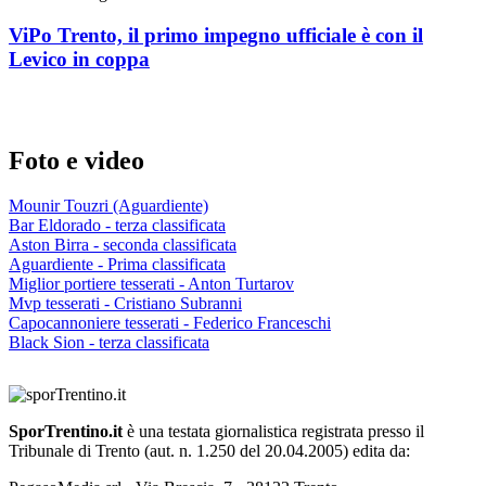
ViPo Trento, il primo impegno ufficiale è con il
Levico in coppa
Foto e video
Mounir Touzri (Aguardiente)
Bar Eldorado - terza classificata
Aston Birra - seconda classificata
Aguardiente - Prima classificata
Miglior portiere tesserati - Anton Turtarov
Mvp tesserati - Cristiano Subranni
Capocannoniere tesserati - Federico Franceschi
Black Sion - terza classificata
SporTrentino.it
è una testata giornalistica registrata presso il
Tribunale di Trento (aut. n. 1.250 del 20.04.2005) edita da: