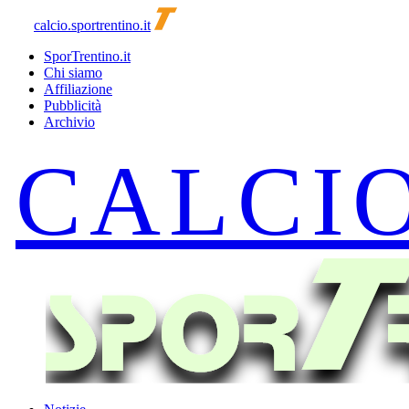
calcio.sportrentino.it
SporTrentino.it
Chi siamo
Affiliazione
Pubblicità
Archivio