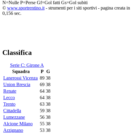
N=Nulle
P=Perse
Gf=Gol fatti
Gs=Gol subiti
©
www.sportrentino.it
- strumenti per i siti sportivi - pagina creata in
0,156 sec.
Classifica
Serie C: Girone A
Squadra
P
G
Lanerossi Vicenza
89
38
Union Brescia
69
38
Renate
64
38
Lecco
64
38
Trento
63
38
Cittadella
59
38
Lumezzane
56
38
Alcione Milano
55
38
Arzignano
53
38