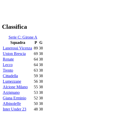
Classifica
Serie C: Girone A
Squadra
P
G
Lanerossi Vicenza
89
38
Union Brescia
69
38
Renate
64
38
Lecco
64
38
Trento
63
38
Cittadella
59
38
Lumezzane
56
38
Alcione Milano
55
38
Arzignano
53
38
Giana Erminio
52
38
Albinoleffe
50
38
Inter Under 23
48
38