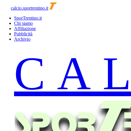
calcio.sportrentino.it
SporTrentino.it
Chi siamo
Affiliazione
Pubblicità
Archivio