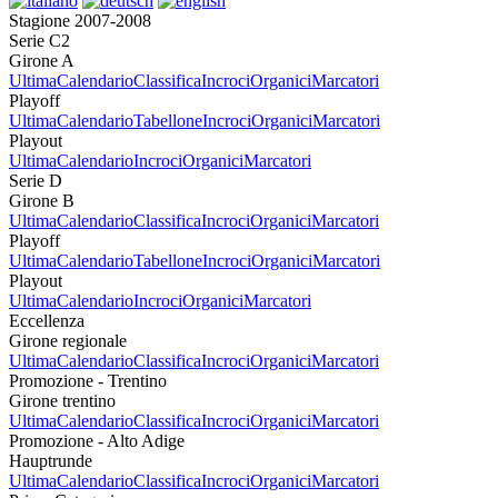
Stagione 2007-2008
Serie C2
Girone A
Ultima
Calendario
Classifica
Incroci
Organici
Marcatori
Playoff
Ultima
Calendario
Tabellone
Incroci
Organici
Marcatori
Playout
Ultima
Calendario
Incroci
Organici
Marcatori
Serie D
Girone B
Ultima
Calendario
Classifica
Incroci
Organici
Marcatori
Playoff
Ultima
Calendario
Tabellone
Incroci
Organici
Marcatori
Playout
Ultima
Calendario
Incroci
Organici
Marcatori
Eccellenza
Girone regionale
Ultima
Calendario
Classifica
Incroci
Organici
Marcatori
Promozione - Trentino
Girone trentino
Ultima
Calendario
Classifica
Incroci
Organici
Marcatori
Promozione - Alto Adige
Hauptrunde
Ultima
Calendario
Classifica
Incroci
Organici
Marcatori