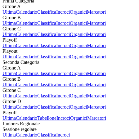
Prima Categoria
Girone A
Ultima
Calendario
Classifica
Incroci
Organici
Marcatori
Girone B
Ultima
Calendario
Classifica
Incroci
Organici
Marcatori
Girone C
Ultima
Calendario
Classifica
Incroci
Organici
Marcatori
Playoff
Ultima
Calendario
Classifica
Incroci
Organici
Marcatori
Playout
Ultima
Calendario
Classifica
Incroci
Organici
Marcatori
Seconda Categoria
Girone A
Ultima
Calendario
Classifica
Incroci
Organici
Marcatori
Girone B
Ultima
Calendario
Classifica
Incroci
Organici
Marcatori
Girone C
Ultima
Calendario
Classifica
Incroci
Organici
Marcatori
Girone D
Ultima
Calendario
Classifica
Incroci
Organici
Marcatori
Playoff
Ultima
Calendario
Tabellone
Incroci
Organici
Marcatori
Juniores Regionale
Sessione regolare
Ultima
Calendario
Classifica
Incroci