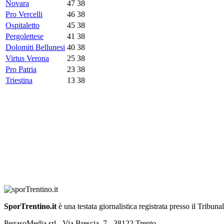
Novara
47
38
Pro Vercelli
46
38
Ospitaletto
45
38
Pergolettese
41
38
Dolomiti Bellunesi
40
38
Virtus Verona
25
38
Pro Patria
23
38
Triestina
13
38
SporTrentino.it
è una testata giornalistica registrata presso il Tribuna
PegasoMedia srl - Via Brescia, 7 - 38122 Trento