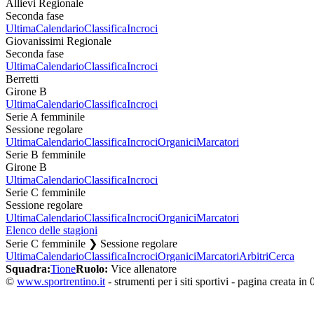
Allievi Regionale
Seconda fase
Ultima
Calendario
Classifica
Incroci
Giovanissimi Regionale
Seconda fase
Ultima
Calendario
Classifica
Incroci
Berretti
Girone B
Ultima
Calendario
Classifica
Incroci
Serie A femminile
Sessione regolare
Ultima
Calendario
Classifica
Incroci
Organici
Marcatori
Serie B femminile
Girone B
Ultima
Calendario
Classifica
Incroci
Serie C femminile
Sessione regolare
Ultima
Calendario
Classifica
Incroci
Organici
Marcatori
Elenco delle stagioni
Serie C femminile ❯ Sessione regolare
Ultima
Calendario
Classifica
Incroci
Organici
Marcatori
Arbitri
Cerca
Squadra:
Tione
Ruolo:
Vice allenatore
©
www.sportrentino.it
- strumenti per i siti sportivi - pagina creata in 