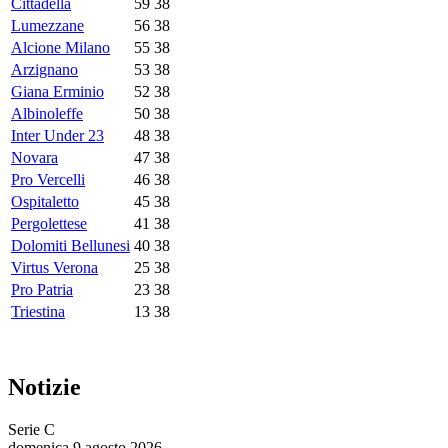
Cittadella
59
38
Lumezzane
56
38
Alcione Milano
55
38
Arzignano
53
38
Giana Erminio
52
38
Albinoleffe
50
38
Inter Under 23
48
38
Novara
47
38
Pro Vercelli
46
38
Ospitaletto
45
38
Pergolettese
41
38
Dolomiti Bellunesi
40
38
Virtus Verona
25
38
Pro Patria
23
38
Triestina
13
38
Notizie
Serie C
domenica 9 agosto 2026