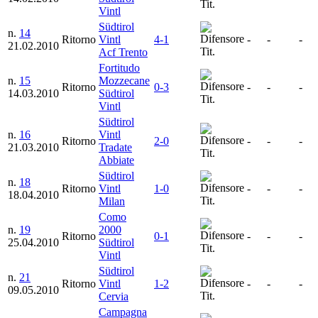
Tit.
Vintl
Südtirol
n.
14
Ritorno
Vintl
4-1
-
-
-
21.02.2010
Tit.
Acf Trento
Fortitudo
n.
15
Mozzecane
Ritorno
0-3
-
-
-
14.03.2010
Südtirol
Tit.
Vintl
Südtirol
n.
16
Vintl
Ritorno
2-0
-
-
-
21.03.2010
Tradate
Tit.
Abbiate
Südtirol
n.
18
Ritorno
Vintl
1-0
-
-
-
18.04.2010
Tit.
Milan
Como
n.
19
2000
Ritorno
0-1
-
-
-
25.04.2010
Südtirol
Tit.
Vintl
Südtirol
n.
21
Ritorno
Vintl
1-2
-
-
-
09.05.2010
Tit.
Cervia
Campagna