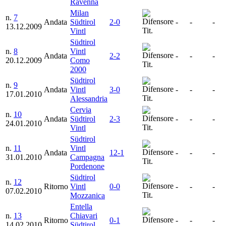
Ravenna
Milan
n.
7
Andata
Südtirol
2-0
-
-
-
13.12.2009
Tit.
Vintl
Südtirol
n.
8
Vintl
Andata
2-2
-
-
-
20.12.2009
Como
Tit.
2000
Südtirol
n.
9
Andata
Vintl
3-0
-
-
-
17.01.2010
Tit.
Alessandria
Cervia
n.
10
Andata
Südtirol
2-3
-
-
-
24.01.2010
Tit.
Vintl
Südtirol
n.
11
Vintl
Andata
12-1
-
-
-
31.01.2010
Campagna
Tit.
Pordenone
Südtirol
n.
12
Ritorno
Vintl
0-0
-
-
-
07.02.2010
Tit.
Mozzanica
Entella
n.
13
Chiavari
Ritorno
0-1
-
-
-
14.02.2010
Südtirol