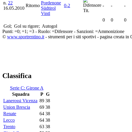
n.
22
Pordenone
Ritorno
0-2
-
-
-
16.05.2010
Südtirol
Tit.
Vintl
0
0
0
Gol;
Gol su rigore;
Autogol
Punti:
=0;
=1;
=3 - Ruolo:
=Difensore - Sanzioni:
=Ammonizione
©
www.sportrentino.it
- strumenti per i siti sportivi - pagina creata in 
Classifica
Serie C: Girone A
Squadra
P
G
Lanerossi Vicenza
89
38
Union Brescia
69
38
Renate
64
38
Lecco
64
38
Trento
63
38