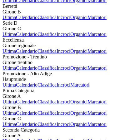
Ultima
Calendario
Classifica
Incroci
Organici
Marcatori
Berretti
Girone B
Ultima
Calendario
Classifica
Incroci
Organici
Marcatori
Serie D
Girone C
Ultima
Calendario
Classifica
Incroci
Organici
Marcatori
Eccellenza
Girone regionale
Ultima
Calendario
Classifica
Incroci
Organici
Marcatori
Promozione - Trentino
Girone trentino
Ultima
Calendario
Classifica
Incroci
Organici
Marcatori
Promozione - Alto Adige
Hauptrunde
Ultima
Calendario
Classifica
Incroci
Marcatori
Prima Categoria
Girone A
Ultima
Calendario
Classifica
Incroci
Organici
Marcatori
Girone B
Ultima
Calendario
Classifica
Incroci
Organici
Marcatori
Girone C
Ultima
Calendario
Classifica
Incroci
Organici
Marcatori
Seconda Categoria
Girone A