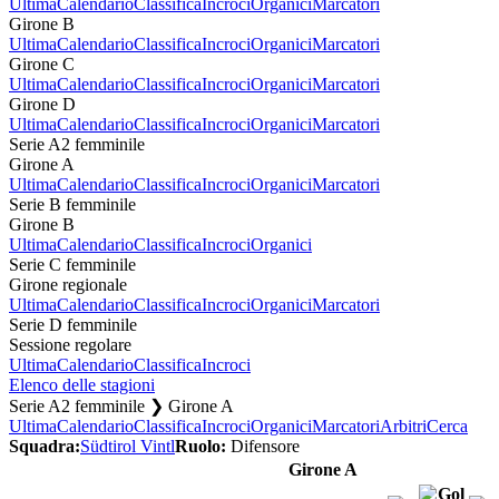
Ultima
Calendario
Classifica
Incroci
Organici
Marcatori
Girone B
Ultima
Calendario
Classifica
Incroci
Organici
Marcatori
Girone C
Ultima
Calendario
Classifica
Incroci
Organici
Marcatori
Girone D
Ultima
Calendario
Classifica
Incroci
Organici
Marcatori
Serie A2 femminile
Girone A
Ultima
Calendario
Classifica
Incroci
Organici
Marcatori
Serie B femminile
Girone B
Ultima
Calendario
Classifica
Incroci
Organici
Serie C femminile
Girone regionale
Ultima
Calendario
Classifica
Incroci
Organici
Marcatori
Serie D femminile
Sessione regolare
Ultima
Calendario
Classifica
Incroci
Elenco delle stagioni
Serie A2 femminile ❯ Girone A
Ultima
Calendario
Classifica
Incroci
Organici
Marcatori
Arbitri
Cerca
Squadra:
Südtirol Vintl
Ruolo:
Difensore
Girone A