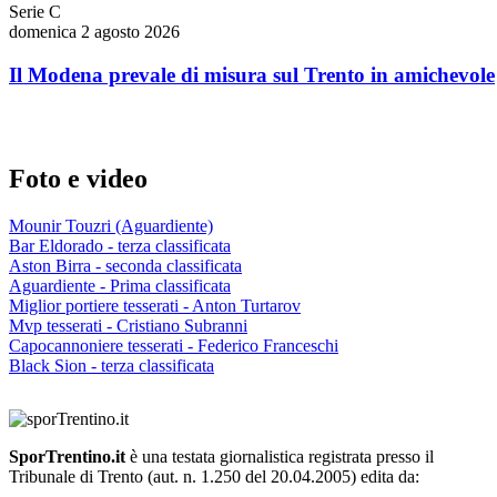
Serie C
domenica 2 agosto 2026
Il Modena prevale di misura sul Trento in amichevole
Foto e video
Mounir Touzri (Aguardiente)
Bar Eldorado - terza classificata
Aston Birra - seconda classificata
Aguardiente - Prima classificata
Miglior portiere tesserati - Anton Turtarov
Mvp tesserati - Cristiano Subranni
Capocannoniere tesserati - Federico Franceschi
Black Sion - terza classificata
SporTrentino.it
è una testata giornalistica registrata presso il
Tribunale di Trento (aut. n. 1.250 del 20.04.2005) edita da: