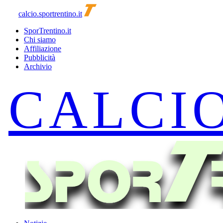
calcio.sportrentino.it
SporTrentino.it
Chi siamo
Affiliazione
Pubblicità
Archivio