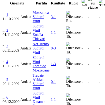
Giornata
Partita
Risultato
Ruolo
Mozzanica
n.
1
Andata
Südtirol
3-1
-
-
-
11.10.2009
Ris.
Vintl
Südtirol
n.
2
Vintl
Andata
1-1
-
-
-
01.11.2009
Entella
Tit.
Chiavari
Acf Trento
n.
3
Andata
Südtirol
0-3
-
-
-
08.11.2009
Tit.
Vintl
Südtirol
n.
4
Vintl
Andata
1-3
-
-
-
15.11.2009
Fortitudo
Tit.
Mozzecane
Tradate
n.
5
Abbiate
Andata
0-1
-
-
-
29.11.2009
Südtirol
Tit.
Vintl
Südtirol
n.
6
Vintl
Andata
1-1
-
-
-
06.12.2009
Dinamo
Tit.