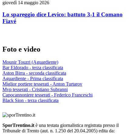
giovedì 14 maggio 2026
Lo spareggio dice Levico: battuto 3-1 il Comano
Fiavé
Foto e video
Mounir Touzri (Aguardiente)
Bar Eldorado - terza classificata
Aston Birra - seconda classificata
Aguardiente - Prima classificata
Miglior portiere tesserati - Anton Turtarov
Mvp tesserati - Cristiano Subranni
Capocannoniere tesserati - Federico Franceschi
Black Sion - terza classificata
SporTrentino.it
è una testata giornalistica registrata presso il
Tribunale di Trento (aut. n. 1.250 del 20.04.2005) edita da: