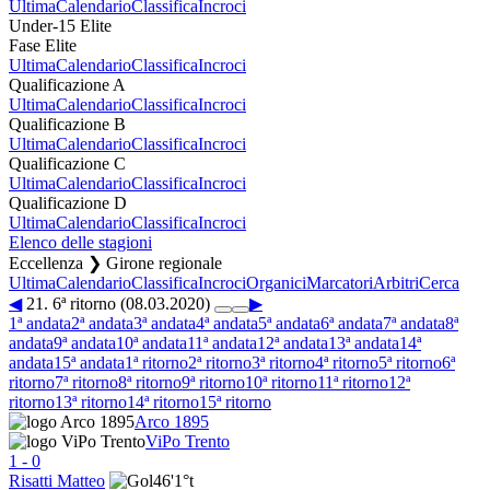
Ultima
Calendario
Classifica
Incroci
Under-15 Elite
Fase Elite
Ultima
Calendario
Classifica
Incroci
Qualificazione A
Ultima
Calendario
Classifica
Incroci
Qualificazione B
Ultima
Calendario
Classifica
Incroci
Qualificazione C
Ultima
Calendario
Classifica
Incroci
Qualificazione D
Ultima
Calendario
Classifica
Incroci
Elenco delle stagioni
Eccellenza ❯ Girone regionale
Ultima
Calendario
Classifica
Incroci
Organici
Marcatori
Arbitri
Cerca
◀
21. 6ª ritorno (08.03.2020)
▶
1ª andata
2ª andata
3ª andata
4ª andata
5ª andata
6ª andata
7ª andata
8ª
andata
9ª andata
10ª andata
11ª andata
12ª andata
13ª andata
14ª
andata
15ª andata
1ª ritorno
2ª ritorno
3ª ritorno
4ª ritorno
5ª ritorno
6ª
ritorno
7ª ritorno
8ª ritorno
9ª ritorno
10ª ritorno
11ª ritorno
12ª
ritorno
13ª ritorno
14ª ritorno
15ª ritorno
Arco 1895
ViPo Trento
1
-
0
Risatti Matteo
46'
1°t