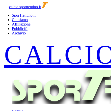
calcio.sportrentino.it
SporTrentino.it
Chi siamo
Affiliazione
Pubblicità
Archivio