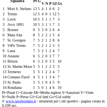
Squadra
Pt
G
V
N
P
Gf
Gs
1
Mori S. Stefano
13
5
4
1
0
6
2
2
Trento
12
5
4
0
1
12
5
3
Lavis
10
5
3
1
1
7
3
3
Arco 1895
10
5
3
1
1
7
3
5
Bozner
9
5
3
0
2
6
4
6
Maia Alta
8
5
2
2
1
5
4
7
St. Georgen
7
5
2
1
2
8
6
8
ViPo Trento
7
5
2
1
2
3
3
9
Lana
7
5
2
1
2
4
7
10
Anaune
6
5
2
0
3
7
7
11
Brixen
6
5
2
0
3
5
10
12
St. Martin Moos
5
5
1
2
2
3
5
13
Termeno
5
5
1
2
2
4
7
14
Comano Fiavé
4
5
1
1
3
4
7
15
St. Pauls
3
5
1
0
4
5
9
16
Rotaliana
1
5
0
1
4
6
10
Pt=Punti
G=Giocate
Mi=Media inglese
S=Sanzioni
V=Vinte
N=Nulle
P=Perse
Gf=Gol fatti
Gs=Gol subiti
©
www.sportrentino.it
- strumenti per i siti sportivi - pagina creata in
0,109 sec.