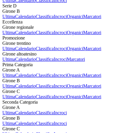
Ultima
Calendario
Classifica
Incroci
Serie D
Girone B
Ultima
Calendario
Classifica
Incroci
Organici
Marcatori
Eccellenza
Girone regionale
Ultima
Calendario
Classifica
Incroci
Organici
Marcatori
Promozione
Girone trentino
Ultima
Calendario
Classifica
Incroci
Organici
Marcatori
Girone altoatesino
Ultima
Calendario
Classifica
Incroci
Marcatori
Prima Categoria
Girone A
Ultima
Calendario
Classifica
Incroci
Organici
Marcatori
Girone B
Ultima
Calendario
Classifica
Incroci
Organici
Marcatori
Girone C
Ultima
Calendario
Classifica
Incroci
Organici
Marcatori
Seconda Categoria
Girone A
Ultima
Calendario
Classifica
Incroci
Girone B
Ultima
Calendario
Classifica
Incroci
Girone C