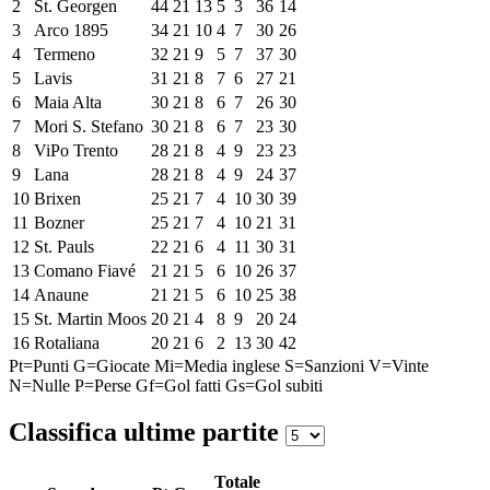
2
St. Georgen
44
21
13
5
3
36
14
3
Arco 1895
34
21
10
4
7
30
26
4
Termeno
32
21
9
5
7
37
30
5
Lavis
31
21
8
7
6
27
21
6
Maia Alta
30
21
8
6
7
26
30
7
Mori S. Stefano
30
21
8
6
7
23
30
8
ViPo Trento
28
21
8
4
9
23
23
9
Lana
28
21
8
4
9
24
37
10
Brixen
25
21
7
4
10
30
39
11
Bozner
25
21
7
4
10
21
31
12
St. Pauls
22
21
6
4
11
30
31
13
Comano Fiavé
21
21
5
6
10
26
37
14
Anaune
21
21
5
6
10
25
38
15
St. Martin Moos
20
21
4
8
9
20
24
16
Rotaliana
20
21
6
2
13
30
42
Pt=Punti
G=Giocate
Mi=Media inglese
S=Sanzioni
V=Vinte
N=Nulle
P=Perse
Gf=Gol fatti
Gs=Gol subiti
Classifica ultime partite
Totale