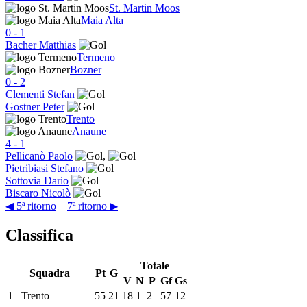
St. Martin Moos
Maia Alta
0
-
1
Bacher Matthias
Termeno
Bozner
0
-
2
Clementi Stefan
Gostner Peter
Trento
Anaune
4
-
1
Pellicanò Paolo
,
Pietribiasi Stefano
Sottovia Dario
Biscaro Nicolò
◀ 5ª ritorno
7ª ritorno ▶
Classifica
Totale
Squadra
Pt
G
V
N
P
Gf
Gs
1
Trento
55
21
18
1
2
57
12