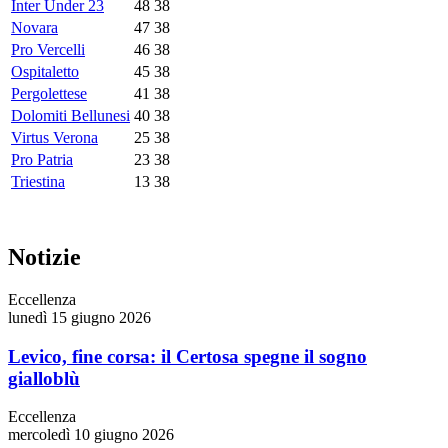
Inter Under 23
48
38
Novara
47
38
Pro Vercelli
46
38
Ospitaletto
45
38
Pergolettese
41
38
Dolomiti Bellunesi
40
38
Virtus Verona
25
38
Pro Patria
23
38
Triestina
13
38
Notizie
Eccellenza
lunedì 15 giugno 2026
Levico, fine corsa: il Certosa spegne il sogno
gialloblù
Eccellenza
mercoledì 10 giugno 2026