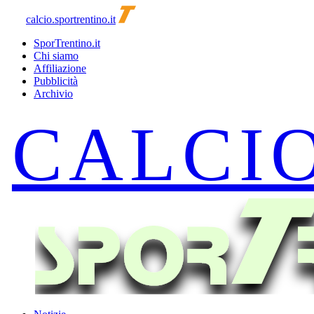
calcio.sportrentino.it
SporTrentino.it
Chi siamo
Affiliazione
Pubblicità
Archivio