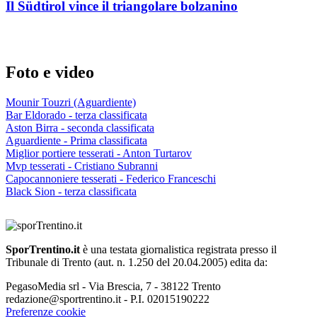
Il Südtirol vince il triangolare bolzanino
Foto e video
Mounir Touzri (Aguardiente)
Bar Eldorado - terza classificata
Aston Birra - seconda classificata
Aguardiente - Prima classificata
Miglior portiere tesserati - Anton Turtarov
Mvp tesserati - Cristiano Subranni
Capocannoniere tesserati - Federico Franceschi
Black Sion - terza classificata
SporTrentino.it
è una testata giornalistica registrata presso il
Tribunale di Trento (aut. n. 1.250 del 20.04.2005) edita da:
PegasoMedia srl - Via Brescia, 7 - 38122 Trento
redazione@sportrentino.it - P.I. 02015190222
Preferenze cookie