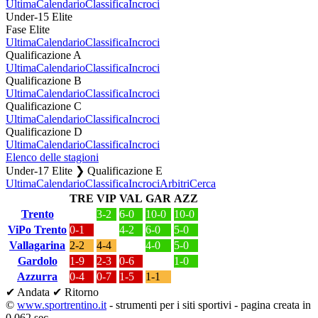
Ultima
Calendario
Classifica
Incroci
Under-15 Elite
Fase Elite
Ultima
Calendario
Classifica
Incroci
Qualificazione A
Ultima
Calendario
Classifica
Incroci
Qualificazione B
Ultima
Calendario
Classifica
Incroci
Qualificazione C
Ultima
Calendario
Classifica
Incroci
Qualificazione D
Ultima
Calendario
Classifica
Incroci
Elenco delle stagioni
Under-17 Elite ❯ Qualificazione E
Ultima
Calendario
Classifica
Incroci
Arbitri
Cerca
TRE
VIP
VAL
GAR
AZZ
Trento
3-2
6-0
10-0
10-0
ViPo Trento
0-1
4-2
6-0
5-0
Vallagarina
2-2
4-4
4-0
5-0
Gardolo
1-9
2-3
0-6
1-0
Azzurra
0-4
0-7
1-5
1-1
✔ Andata
✔ Ritorno
©
www.sportrentino.it
- strumenti per i siti sportivi - pagina creata in
0,062 sec.