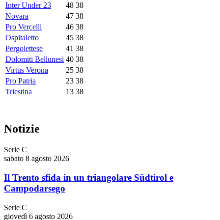
Inter Under 23
48
38
Novara
47
38
Pro Vercelli
46
38
Ospitaletto
45
38
Pergolettese
41
38
Dolomiti Bellunesi
40
38
Virtus Verona
25
38
Pro Patria
23
38
Triestina
13
38
Notizie
Serie C
sabato 8 agosto 2026
Il Trento sfida in un triangolare Südtirol e
Campodarsego
Serie C
giovedì 6 agosto 2026