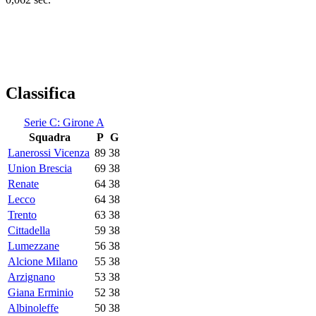
Classifica
Serie C: Girone A
Squadra
P
G
Lanerossi Vicenza
89
38
Union Brescia
69
38
Renate
64
38
Lecco
64
38
Trento
63
38
Cittadella
59
38
Lumezzane
56
38
Alcione Milano
55
38
Arzignano
53
38
Giana Erminio
52
38
Albinoleffe
50
38