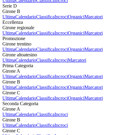
Ultima
Calendario
Classifica
Incroci
Serie D
Girone B
Ultima
Calendario
Classifica
Incroci
Organici
Marcatori
Eccellenza
Girone regionale
Ultima
Calendario
Classifica
Incroci
Organici
Marcatori
Promozione
Girone trentino
Ultima
Calendario
Classifica
Incroci
Organici
Marcatori
Girone altoatesino
Ultima
Calendario
Classifica
Incroci
Marcatori
Prima Categoria
Girone A
Ultima
Calendario
Classifica
Incroci
Organici
Marcatori
Girone B
Ultima
Calendario
Classifica
Incroci
Organici
Marcatori
Girone C
Ultima
Calendario
Classifica
Incroci
Organici
Marcatori
Seconda Categoria
Girone A
Ultima
Calendario
Classifica
Incroci
Girone B
Ultima
Calendario
Classifica
Incroci
Girone C