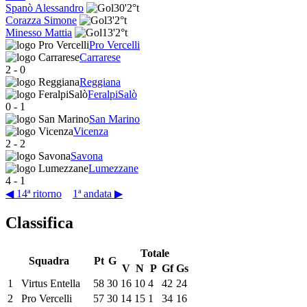
Spanò Alessandro
30'
2°t
Corazza Simone
3'
2°t
Minesso Mattia
13'
2°t
Pro Vercelli
Carrarese
2
-
0
Reggiana
FeralpiSalò
0
-
1
San Marino
Vicenza
2
-
2
Savona
Lumezzane
4
-
1
◀ 14ª ritorno
1ª andata ▶
Classifica
Totale
Squadra
Pt
G
V
N
P
Gf
Gs
1
Virtus Entella
58
30
16
10
4
42
24
2
Pro Vercelli
57
30
14
15
1
34
16