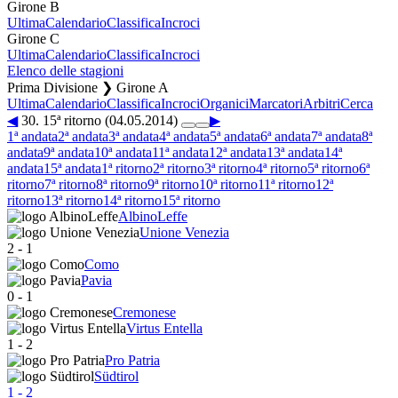
Girone B
Ultima
Calendario
Classifica
Incroci
Girone C
Ultima
Calendario
Classifica
Incroci
Elenco delle stagioni
Prima Divisione ❯ Girone A
Ultima
Calendario
Classifica
Incroci
Organici
Marcatori
Arbitri
Cerca
◀
30. 15ª ritorno (04.05.2014)
▶
1ª andata
2ª andata
3ª andata
4ª andata
5ª andata
6ª andata
7ª andata
8ª
andata
9ª andata
10ª andata
11ª andata
12ª andata
13ª andata
14ª
andata
15ª andata
1ª ritorno
2ª ritorno
3ª ritorno
4ª ritorno
5ª ritorno
6ª
ritorno
7ª ritorno
8ª ritorno
9ª ritorno
10ª ritorno
11ª ritorno
12ª
ritorno
13ª ritorno
14ª ritorno
15ª ritorno
AlbinoLeffe
Unione Venezia
2
-
1
Como
Pavia
0
-
1
Cremonese
Virtus Entella
1
-
2
Pro Patria
Südtirol
1
-
2