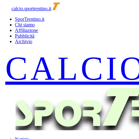
calcio.sportrentino.it
SporTrentino.it
Chi siamo
Affiliazione
Pubblicità
Archivio