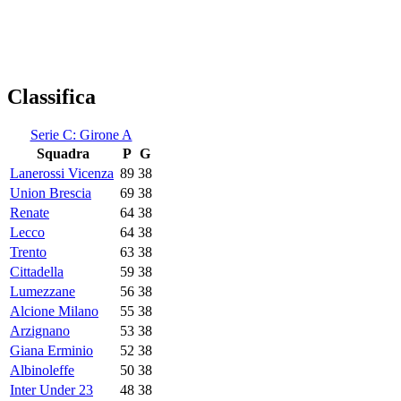
Classifica
Serie C: Girone A
Squadra
P
G
Lanerossi Vicenza
89
38
Union Brescia
69
38
Renate
64
38
Lecco
64
38
Trento
63
38
Cittadella
59
38
Lumezzane
56
38
Alcione Milano
55
38
Arzignano
53
38
Giana Erminio
52
38
Albinoleffe
50
38
Inter Under 23
48
38