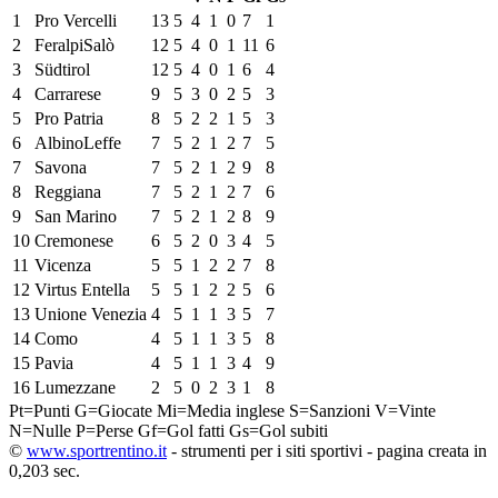
1
Pro Vercelli
13
5
4
1
0
7
1
2
FeralpiSalò
12
5
4
0
1
11
6
3
Südtirol
12
5
4
0
1
6
4
4
Carrarese
9
5
3
0
2
5
3
5
Pro Patria
8
5
2
2
1
5
3
6
AlbinoLeffe
7
5
2
1
2
7
5
7
Savona
7
5
2
1
2
9
8
8
Reggiana
7
5
2
1
2
7
6
9
San Marino
7
5
2
1
2
8
9
10
Cremonese
6
5
2
0
3
4
5
11
Vicenza
5
5
1
2
2
7
8
12
Virtus Entella
5
5
1
2
2
5
6
13
Unione Venezia
4
5
1
1
3
5
7
14
Como
4
5
1
1
3
5
8
15
Pavia
4
5
1
1
3
4
9
16
Lumezzane
2
5
0
2
3
1
8
Pt=Punti
G=Giocate
Mi=Media inglese
S=Sanzioni
V=Vinte
N=Nulle
P=Perse
Gf=Gol fatti
Gs=Gol subiti
©
www.sportrentino.it
- strumenti per i siti sportivi - pagina creata in
0,203 sec.