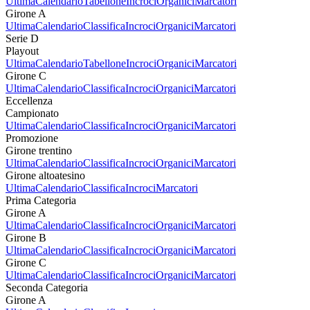
Ultima
Calendario
Tabellone
Incroci
Organici
Marcatori
Girone A
Ultima
Calendario
Classifica
Incroci
Organici
Marcatori
Serie D
Playout
Ultima
Calendario
Tabellone
Incroci
Organici
Marcatori
Girone C
Ultima
Calendario
Classifica
Incroci
Organici
Marcatori
Eccellenza
Campionato
Ultima
Calendario
Classifica
Incroci
Organici
Marcatori
Promozione
Girone trentino
Ultima
Calendario
Classifica
Incroci
Organici
Marcatori
Girone altoatesino
Ultima
Calendario
Classifica
Incroci
Marcatori
Prima Categoria
Girone A
Ultima
Calendario
Classifica
Incroci
Organici
Marcatori
Girone B
Ultima
Calendario
Classifica
Incroci
Organici
Marcatori
Girone C
Ultima
Calendario
Classifica
Incroci
Organici
Marcatori
Seconda Categoria
Girone A