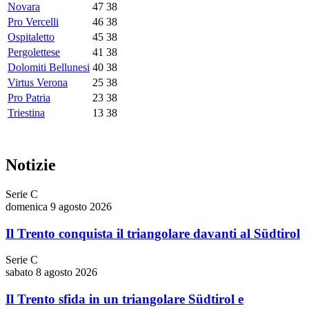
Novara
47
38
Pro Vercelli
46
38
Ospitaletto
45
38
Pergolettese
41
38
Dolomiti Bellunesi
40
38
Virtus Verona
25
38
Pro Patria
23
38
Triestina
13
38
Notizie
Serie C
domenica 9 agosto 2026
Il Trento conquista il triangolare davanti al Südtirol
Serie C
sabato 8 agosto 2026
Il Trento sfida in un triangolare Südtirol e