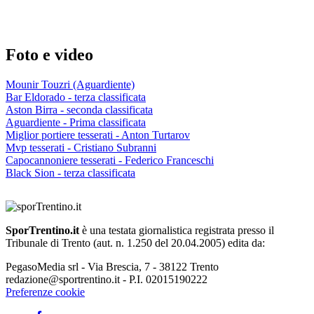
Foto e video
Mounir Touzri (Aguardiente)
Bar Eldorado - terza classificata
Aston Birra - seconda classificata
Aguardiente - Prima classificata
Miglior portiere tesserati - Anton Turtarov
Mvp tesserati - Cristiano Subranni
Capocannoniere tesserati - Federico Franceschi
Black Sion - terza classificata
SporTrentino.it
è una testata giornalistica registrata presso il
Tribunale di Trento (aut. n. 1.250 del 20.04.2005) edita da:
PegasoMedia srl - Via Brescia, 7 - 38122 Trento
redazione@sportrentino.it - P.I. 02015190222
Preferenze cookie