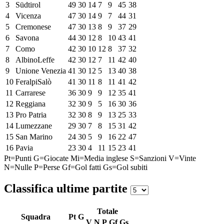
3
Südtirol
49
30
14
7
9
45
38
4
Vicenza
47
30
14
9
7
44
31
5
Cremonese
47
30
13
8
9
37
29
6
Savona
44
30
12
8
10
43
41
7
Como
42
30
10
12
8
37
32
8
AlbinoLeffe
42
30
12
7
11
42
40
9
Unione Venezia
41
30
12
5
13
40
38
10
FeralpiSalò
41
30
11
8
11
41
42
11
Carrarese
36
30
9
9
12
35
41
12
Reggiana
32
30
9
5
16
30
36
13
Pro Patria
32
30
8
9
13
25
33
14
Lumezzane
29
30
7
8
15
31
42
15
San Marino
24
30
5
9
16
22
47
16
Pavia
23
30
4
11
15
23
41
Pt=Punti
G=Giocate
Mi=Media inglese
S=Sanzioni
V=Vinte
N=Nulle
P=Perse
Gf=Gol fatti
Gs=Gol subiti
Classifica ultime partite
Totale
Squadra
Pt
G
V
N
P
Gf
Gs