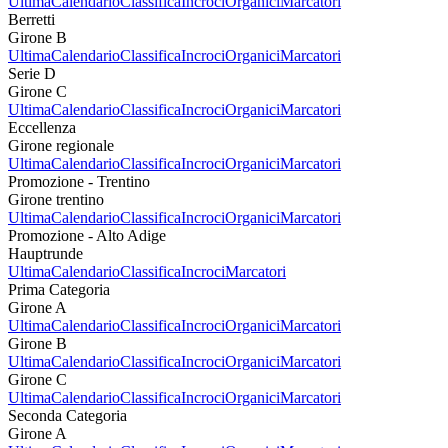
Ultima
Calendario
Classifica
Incroci
Organici
Marcatori
Berretti
Girone B
Ultima
Calendario
Classifica
Incroci
Organici
Marcatori
Serie D
Girone C
Ultima
Calendario
Classifica
Incroci
Organici
Marcatori
Eccellenza
Girone regionale
Ultima
Calendario
Classifica
Incroci
Organici
Marcatori
Promozione - Trentino
Girone trentino
Ultima
Calendario
Classifica
Incroci
Organici
Marcatori
Promozione - Alto Adige
Hauptrunde
Ultima
Calendario
Classifica
Incroci
Marcatori
Prima Categoria
Girone A
Ultima
Calendario
Classifica
Incroci
Organici
Marcatori
Girone B
Ultima
Calendario
Classifica
Incroci
Organici
Marcatori
Girone C
Ultima
Calendario
Classifica
Incroci
Organici
Marcatori
Seconda Categoria
Girone A