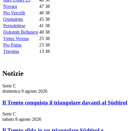
Novara
47
38
Pro Vercelli
46
38
Ospitaletto
45
38
Pergolettese
41
38
Dolomiti Bellunesi
40
38
Virtus Verona
25
38
Pro Patria
23
38
Triestina
13
38
Notizie
Serie C
domenica 9 agosto 2026
Il Trento conquista il triangolare davanti al Südtirol
Serie C
sabato 8 agosto 2026
Il Trento sfida in un triangolare Südtirol e