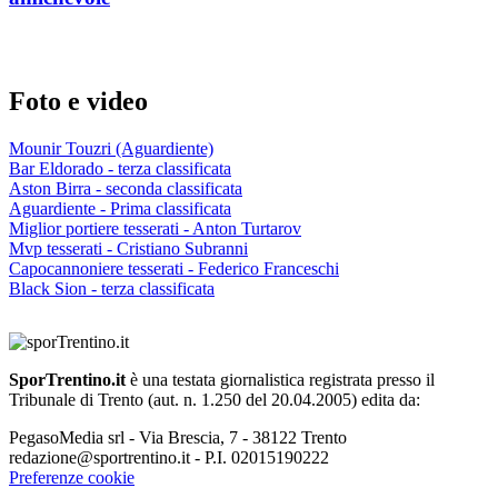
Foto e video
Mounir Touzri (Aguardiente)
Bar Eldorado - terza classificata
Aston Birra - seconda classificata
Aguardiente - Prima classificata
Miglior portiere tesserati - Anton Turtarov
Mvp tesserati - Cristiano Subranni
Capocannoniere tesserati - Federico Franceschi
Black Sion - terza classificata
SporTrentino.it
è una testata giornalistica registrata presso il
Tribunale di Trento (aut. n. 1.250 del 20.04.2005) edita da:
PegasoMedia srl - Via Brescia, 7 - 38122 Trento
redazione@sportrentino.it - P.I. 02015190222
Preferenze cookie