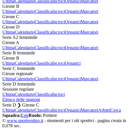
Ultima
Calendario
Classifica
Incroci
Organici
Marcatori
Girone B
Ultima
Calendario
Classifica
Incroci
Organici
Marcatori
Girone C
Ultima
Calendario
Classifica
Incroci
Organici
Marcatori
Girone D
Ultima
Calendario
Classifica
Incroci
Organici
Marcatori
Serie A2 femminile
Girone A
Ultima
Calendario
Classifica
Incroci
Organici
Marcatori
Serie B femminile
Girone B
Ultima
Calendario
Classifica
Incroci
Organici
Serie C femminile
Girone regionale
Ultima
Calendario
Classifica
Incroci
Organici
Marcatori
Serie D femminile
Sessione regolare
Ultima
Calendario
Classifica
Incroci
Elenco delle stagioni
Serie D ❯ Girone C
Ultima
Calendario
Classifica
Incroci
Organici
Marcatori
Arbitri
Cerca
Squadra:
Este
Ruolo:
Portiere
©
www.sportrentino.it
- strumenti per i siti sportivi - pagina creata in
0,078 sec.