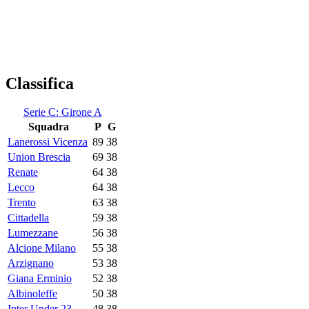
Classifica
Serie C: Girone A
Squadra
P
G
Lanerossi Vicenza
89
38
Union Brescia
69
38
Renate
64
38
Lecco
64
38
Trento
63
38
Cittadella
59
38
Lumezzane
56
38
Alcione Milano
55
38
Arzignano
53
38
Giana Erminio
52
38
Albinoleffe
50
38
Inter Under 23
48
38