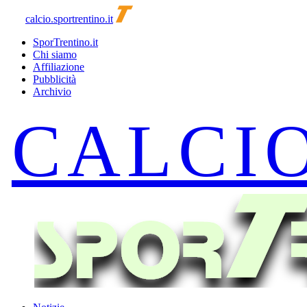
calcio.sportrentino.it
SporTrentino.it
Chi siamo
Affiliazione
Pubblicità
Archivio