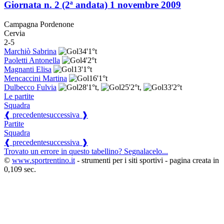
Giornata n. 2 (2ª andata)
1 novembre 2009
Campagna Pordenone
Cervia
2-5
Marchiò Sabrina
34'
1°t
Paoletti Antonella
4'
2°t
Magnanti Elisa
13'
1°t
Mencaccini Martina
16'
1°t
Dulbecco Fulvia
28'
1°t
,
25'
2°t
,
33'
2°t
Le partite
Squadra
❰ precedente
successiva ❱
Partite
Squadra
❰ precedente
successiva ❱
Trovato un errore in questo tabellino? Segnalacelo...
©
www.sportrentino.it
- strumenti per i siti sportivi - pagina creata in
0,109 sec.