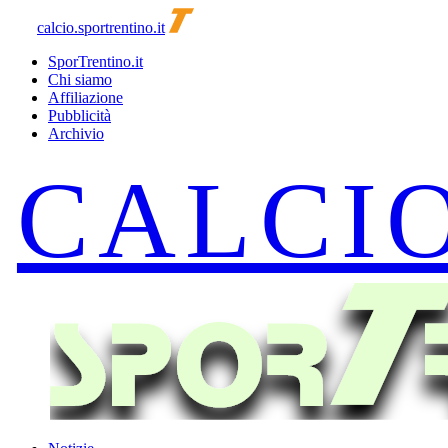
calcio.sportrentino.it
SporTrentino.it
Chi siamo
Affiliazione
Pubblicità
Archivio