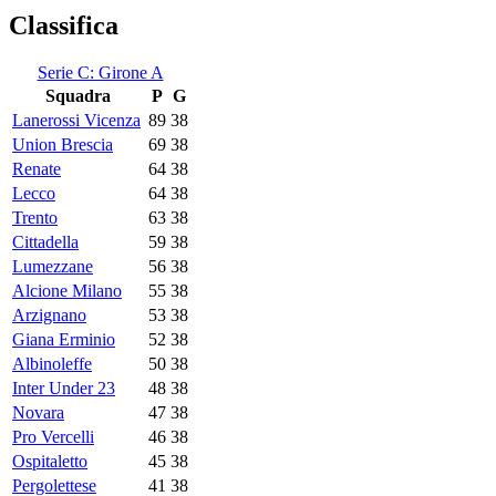
Classifica
Serie C: Girone A
Squadra
P
G
Lanerossi Vicenza
89
38
Union Brescia
69
38
Renate
64
38
Lecco
64
38
Trento
63
38
Cittadella
59
38
Lumezzane
56
38
Alcione Milano
55
38
Arzignano
53
38
Giana Erminio
52
38
Albinoleffe
50
38
Inter Under 23
48
38
Novara
47
38
Pro Vercelli
46
38
Ospitaletto
45
38
Pergolettese
41
38