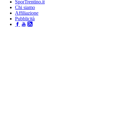
SporTrentino.it
Chi siamo
Affiliazione
Pubblicità