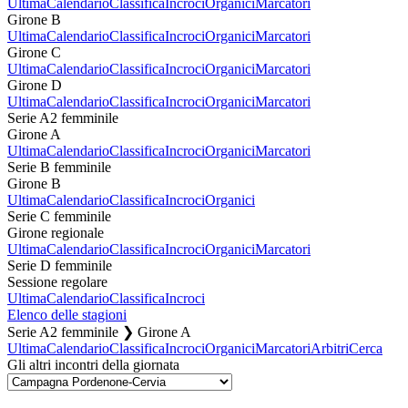
Ultima
Calendario
Classifica
Incroci
Organici
Marcatori
Girone B
Ultima
Calendario
Classifica
Incroci
Organici
Marcatori
Girone C
Ultima
Calendario
Classifica
Incroci
Organici
Marcatori
Girone D
Ultima
Calendario
Classifica
Incroci
Organici
Marcatori
Serie A2 femminile
Girone A
Ultima
Calendario
Classifica
Incroci
Organici
Marcatori
Serie B femminile
Girone B
Ultima
Calendario
Classifica
Incroci
Organici
Serie C femminile
Girone regionale
Ultima
Calendario
Classifica
Incroci
Organici
Marcatori
Serie D femminile
Sessione regolare
Ultima
Calendario
Classifica
Incroci
Elenco delle stagioni
Serie A2 femminile ❯ Girone A
Ultima
Calendario
Classifica
Incroci
Organici
Marcatori
Arbitri
Cerca
Gli altri incontri della giornata