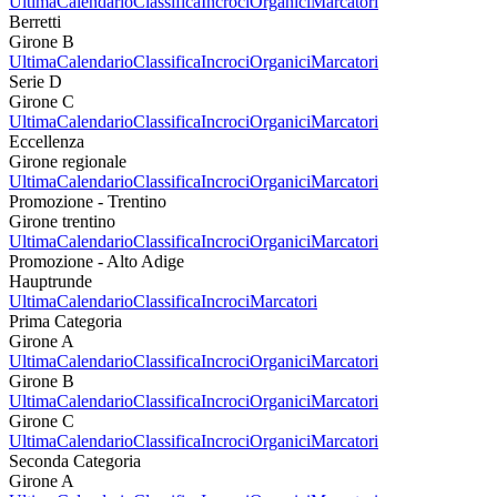
Ultima
Calendario
Classifica
Incroci
Organici
Marcatori
Berretti
Girone B
Ultima
Calendario
Classifica
Incroci
Organici
Marcatori
Serie D
Girone C
Ultima
Calendario
Classifica
Incroci
Organici
Marcatori
Eccellenza
Girone regionale
Ultima
Calendario
Classifica
Incroci
Organici
Marcatori
Promozione - Trentino
Girone trentino
Ultima
Calendario
Classifica
Incroci
Organici
Marcatori
Promozione - Alto Adige
Hauptrunde
Ultima
Calendario
Classifica
Incroci
Marcatori
Prima Categoria
Girone A
Ultima
Calendario
Classifica
Incroci
Organici
Marcatori
Girone B
Ultima
Calendario
Classifica
Incroci
Organici
Marcatori
Girone C
Ultima
Calendario
Classifica
Incroci
Organici
Marcatori
Seconda Categoria
Girone A