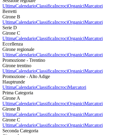
Sessione regolare
Ultima
Calendario
Classifica
Incroci
Organici
Marcatori
Berretti
Girone B
Ultima
Calendario
Classifica
Incroci
Organici
Marcatori
Serie D
Girone C
Ultima
Calendario
Classifica
Incroci
Organici
Marcatori
Eccellenza
Girone regionale
Ultima
Calendario
Classifica
Incroci
Organici
Marcatori
Promozione - Trentino
Girone trentino
Ultima
Calendario
Classifica
Incroci
Organici
Marcatori
Promozione - Alto Adige
Hauptrunde
Ultima
Calendario
Classifica
Incroci
Marcatori
Prima Categoria
Girone A
Ultima
Calendario
Classifica
Incroci
Organici
Marcatori
Girone B
Ultima
Calendario
Classifica
Incroci
Organici
Marcatori
Girone C
Ultima
Calendario
Classifica
Incroci
Organici
Marcatori
Seconda Categoria