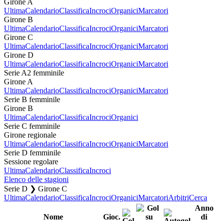
Girone A
Ultima
Calendario
Classifica
Incroci
Organici
Marcatori
Girone B
Ultima
Calendario
Classifica
Incroci
Organici
Marcatori
Girone C
Ultima
Calendario
Classifica
Incroci
Organici
Marcatori
Girone D
Ultima
Calendario
Classifica
Incroci
Organici
Marcatori
Serie A2 femminile
Girone A
Ultima
Calendario
Classifica
Incroci
Organici
Marcatori
Serie B femminile
Girone B
Ultima
Calendario
Classifica
Incroci
Organici
Serie C femminile
Girone regionale
Ultima
Calendario
Classifica
Incroci
Organici
Marcatori
Serie D femminile
Sessione regolare
Ultima
Calendario
Classifica
Incroci
Elenco delle stagioni
Serie D ❯ Girone C
Ultima
Calendario
Classifica
Incroci
Organici
Marcatori
Arbitri
Cerca
Anno
Nome
Gioc.
di