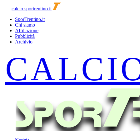
calcio.sportrentino.it
SporTrentino.it
Chi siamo
Affiliazione
Pubblicità
Archivio