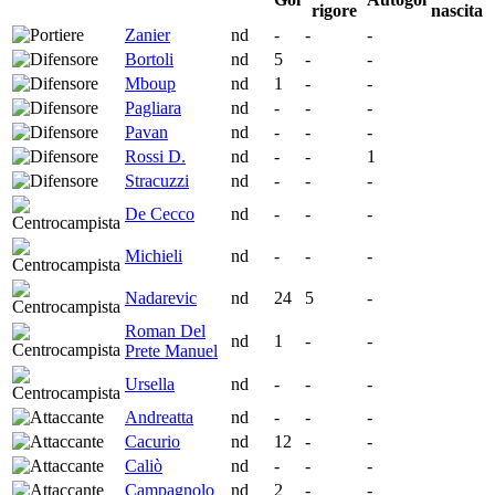
nascita
Zanier
nd
-
-
-
Bortoli
nd
5
-
-
Mboup
nd
1
-
-
Pagliara
nd
-
-
-
Pavan
nd
-
-
-
Rossi D.
nd
-
-
1
Stracuzzi
nd
-
-
-
De Cecco
nd
-
-
-
Michieli
nd
-
-
-
Nadarevic
nd
24
5
-
Roman Del
nd
1
-
-
Prete Manuel
Ursella
nd
-
-
-
Andreatta
nd
-
-
-
Cacurio
nd
12
-
-
Caliò
nd
-
-
-
Campagnolo
nd
2
-
-