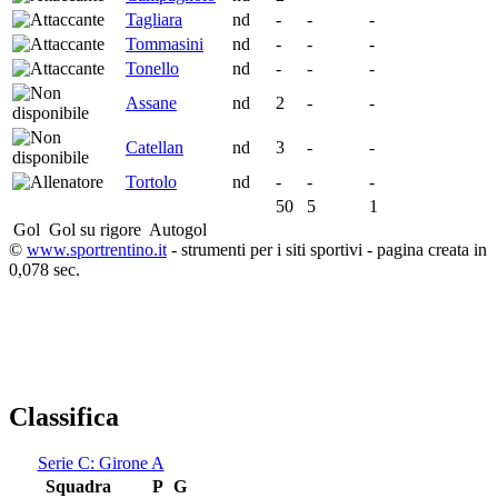
Tagliara
nd
-
-
-
Tommasini
nd
-
-
-
Tonello
nd
-
-
-
Assane
nd
2
-
-
Catellan
nd
3
-
-
Tortolo
nd
-
-
-
50
5
1
Gol
Gol su rigore
Autogol
©
www.sportrentino.it
- strumenti per i siti sportivi - pagina creata in
0,078 sec.
Classifica
Serie C: Girone A
Squadra
P
G