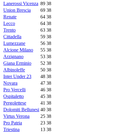
Lanerossi Vicenza
89
38
Union Brescia
69
38
Renate
64
38
Lecco
64
38
Trento
63
38
Cittadella
59
38
Lumezzane
56
38
Alcione Milano
55
38
Arzignano
53
38
Giana Erminio
52
38
Albinoleffe
50
38
Inter Under 23
48
38
Novara
47
38
Pro Vercelli
46
38
Ospitaletto
45
38
Pergolettese
41
38
Dolomiti Bellunesi
40
38
Virtus Verona
25
38
Pro Patria
23
38
Triestina
13
38