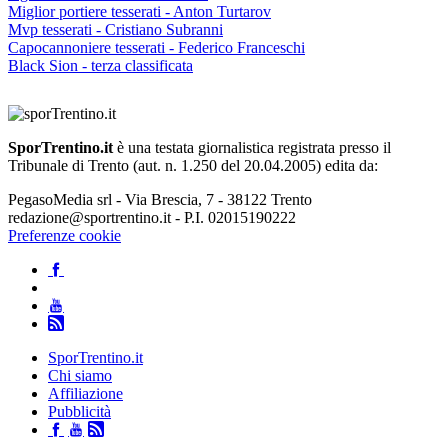
Miglior portiere tesserati - Anton Turtarov
Mvp tesserati - Cristiano Subranni
Capocannoniere tesserati - Federico Franceschi
Black Sion - terza classificata
SporTrentino.it
è una testata giornalistica registrata presso il
Tribunale di Trento (aut. n. 1.250 del 20.04.2005) edita da:
PegasoMedia srl - Via Brescia, 7 - 38122 Trento
redazione@sportrentino.it - P.I. 02015190222
Preferenze cookie
SporTrentino.it
Chi siamo
Affiliazione
Pubblicità