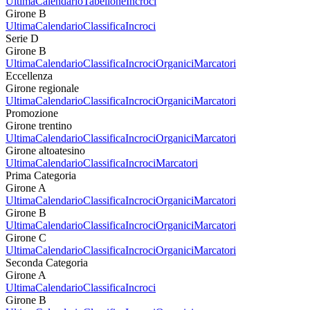
Ultima
Calendario
Tabellone
Incroci
Girone B
Ultima
Calendario
Classifica
Incroci
Serie D
Girone B
Ultima
Calendario
Classifica
Incroci
Organici
Marcatori
Eccellenza
Girone regionale
Ultima
Calendario
Classifica
Incroci
Organici
Marcatori
Promozione
Girone trentino
Ultima
Calendario
Classifica
Incroci
Organici
Marcatori
Girone altoatesino
Ultima
Calendario
Classifica
Incroci
Marcatori
Prima Categoria
Girone A
Ultima
Calendario
Classifica
Incroci
Organici
Marcatori
Girone B
Ultima
Calendario
Classifica
Incroci
Organici
Marcatori
Girone C
Ultima
Calendario
Classifica
Incroci
Organici
Marcatori
Seconda Categoria
Girone A
Ultima
Calendario
Classifica
Incroci
Girone B