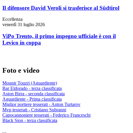
Il difensore David Veroli si trasferisce al Südtirol
Eccellenza
venerdì 31 luglio 2026
ViPo Trento, il primo impegno ufficiale è con il
Levico in coppa
Foto e video
Mounir Touzri (Aguardiente)
Bar Eldorado - terza classificata
Aston Birra - seconda classificata
Aguardiente - Prima classificata
Miglior portiere tesserati - Anton Turtarov
Mvp tesserati - Cristiano Subranni
Capocannoniere tesserati - Federico Franceschi
Black Sion - terza classificata