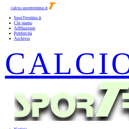
calcio.sportrentino.it
SporTrentino.it
Chi siamo
Affiliazione
Pubblicità
Archivio