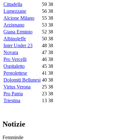
Cittadella
59
38
Lumezzane
56
38
Alcione Milano
55
38
Arzignano
53
38
Giana Erminio
52
38
Albinoleffe
50
38
Inter Under 23
48
38
Novara
47
38
Pro Vercelli
46
38
Ospitaletto
45
38
Pergolettese
41
38
Dolomiti Bellunesi
40
38
Virtus Verona
25
38
Pro Patria
23
38
Triestina
13
38
Notizie
Femminile