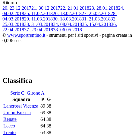
Ritorno
20.
23.12.2017
21.
30.12.2017
22.
21.01.2018
23.
28.01.2018
24.
04.02.2018
25.
11.02.2018
26.
18.02.2018
27.
25.02.2018
28.
04.03.2018
29.
11.03.2018
30.
18.03.2018
31.
21.03.2018
32.
25.03.2018
33.
31.03.2018
34.
08.04.2018
35.
15.04.2018
36.
22.04.2018
37.
29.04.2018
38.
06.05.2018
©
www.sportrentino.it
- strumenti per i siti sportivi - pagina creata in
0,096 sec.
Classifica
Serie C: Girone A
Squadra
P
G
Lanerossi Vicenza
89
38
Union Brescia
69
38
Renate
64
38
Lecco
64
38
Trento
63
38