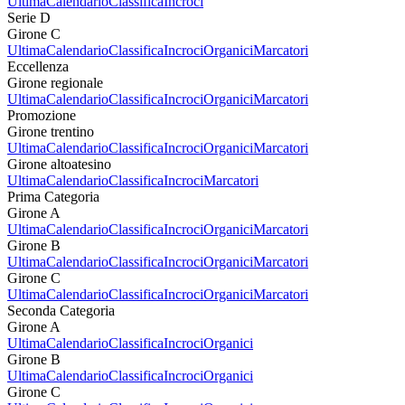
Ultima
Calendario
Classifica
Incroci
Serie D
Girone C
Ultima
Calendario
Classifica
Incroci
Organici
Marcatori
Eccellenza
Girone regionale
Ultima
Calendario
Classifica
Incroci
Organici
Marcatori
Promozione
Girone trentino
Ultima
Calendario
Classifica
Incroci
Organici
Marcatori
Girone altoatesino
Ultima
Calendario
Classifica
Incroci
Marcatori
Prima Categoria
Girone A
Ultima
Calendario
Classifica
Incroci
Organici
Marcatori
Girone B
Ultima
Calendario
Classifica
Incroci
Organici
Marcatori
Girone C
Ultima
Calendario
Classifica
Incroci
Organici
Marcatori
Seconda Categoria
Girone A
Ultima
Calendario
Classifica
Incroci
Organici
Girone B
Ultima
Calendario
Classifica
Incroci
Organici
Girone C