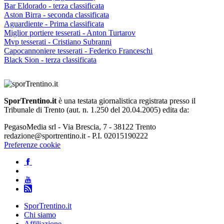
Bar Eldorado - terza classificata
Aston Birra - seconda classificata
Aguardiente - Prima classificata
Miglior portiere tesserati - Anton Turtarov
Mvp tesserati - Cristiano Subranni
Capocannoniere tesserati - Federico Franceschi
Black Sion - terza classificata
SporTrentino.it
è una testata giornalistica registrata presso il
Tribunale di Trento (aut. n. 1.250 del 20.04.2005) edita da:
PegasoMedia srl - Via Brescia, 7 - 38122 Trento
redazione@sportrentino.it - P.I. 02015190222
Preferenze cookie
SporTrentino.it
Chi siamo
Affiliazione