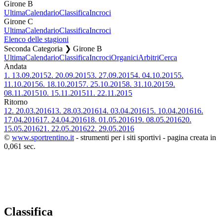
Girone B
Ultima
Calendario
Classifica
Incroci
Girone C
Ultima
Calendario
Classifica
Incroci
Elenco delle stagioni
Seconda Categoria ❯ Girone B
Ultima
Calendario
Classifica
Incroci
Organici
Arbitri
Cerca
Andata
1.
13.09.2015
2.
20.09.2015
3.
27.09.2015
4.
04.10.2015
5.
11.10.2015
6.
18.10.2015
7.
25.10.2015
8.
31.10.2015
9.
08.11.2015
10.
15.11.2015
11.
22.11.2015
Ritorno
12.
20.03.2016
13.
28.03.2016
14.
03.04.2016
15.
10.04.2016
16.
17.04.2016
17.
24.04.2016
18.
01.05.2016
19.
08.05.2016
20.
15.05.2016
21.
22.05.2016
22.
29.05.2016
©
www.sportrentino.it
- strumenti per i siti sportivi - pagina creata in
0,061 sec.
Classifica