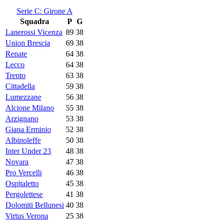
Serie C: Girone A
Squadra
P
G
Lanerossi Vicenza
89
38
Union Brescia
69
38
Renate
64
38
Lecco
64
38
Trento
63
38
Cittadella
59
38
Lumezzane
56
38
Alcione Milano
55
38
Arzignano
53
38
Giana Erminio
52
38
Albinoleffe
50
38
Inter Under 23
48
38
Novara
47
38
Pro Vercelli
46
38
Ospitaletto
45
38
Pergolettese
41
38
Dolomiti Bellunesi
40
38
Virtus Verona
25
38