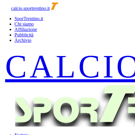
calcio.sportrentino.it
SporTrentino.it
Chi siamo
Affiliazione
Pubblicità
Archivio