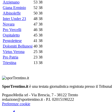
Arzignano
53
38
Giana Erminio
52
38
Albinoleffe
50
38
Inter Under 23
48
38
Novara
47
38
Pro Vercelli
46
38
Ospitaletto
45
38
Pergolettese
41
38
Dolomiti Bellunesi
40
38
Virtus Verona
25
38
Pro Patria
23
38
Triestina
13
38
SporTrentino.it
è una testata giornalistica registrata presso il Tribuna
PegasoMedia srl - Via Brescia, 7 - 38122 Trento
redazione@sportrentino.it - P.I. 02015190222
Preferenze cookie