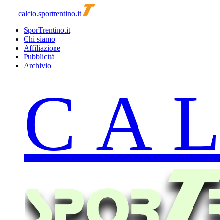
calcio.sportrentino.it
SporTrentino.it
Chi siamo
Affiliazione
Pubblicità
Archivio