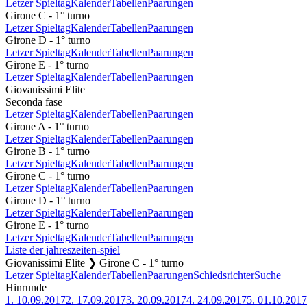
Letzer Spieltag
Kalender
Tabellen
Paarungen
Girone C - 1° turno
Letzer Spieltag
Kalender
Tabellen
Paarungen
Girone D - 1° turno
Letzer Spieltag
Kalender
Tabellen
Paarungen
Girone E - 1° turno
Letzer Spieltag
Kalender
Tabellen
Paarungen
Giovanissimi Elite
Seconda fase
Letzer Spieltag
Kalender
Tabellen
Paarungen
Girone A - 1° turno
Letzer Spieltag
Kalender
Tabellen
Paarungen
Girone B - 1° turno
Letzer Spieltag
Kalender
Tabellen
Paarungen
Girone C - 1° turno
Letzer Spieltag
Kalender
Tabellen
Paarungen
Girone D - 1° turno
Letzer Spieltag
Kalender
Tabellen
Paarungen
Girone E - 1° turno
Letzer Spieltag
Kalender
Tabellen
Paarungen
Liste der jahreszeiten-spiel
Giovanissimi Elite ❯ Girone C - 1° turno
Letzer Spieltag
Kalender
Tabellen
Paarungen
Schiedsrichter
Suche
Hinrunde
1.
10.09.2017
2.
17.09.2017
3.
20.09.2017
4.
24.09.2017
5.
01.10.2017