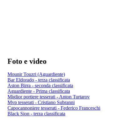
Foto e video
Mounir Touzri (Aguardiente)
Bar Eldorado - terza classificata
Aston Birra - seconda classificata
Aguardiente - Prima classificata
Miglior portiere tesserati - Anton Turtarov
Mvp tesserati - Cristiano Subranni
Capocannoniere tesserati - Federico Franceschi
Black Sion - terza classificata