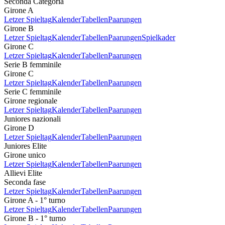
Seconda Categoria
Girone A
Letzer Spieltag
Kalender
Tabellen
Paarungen
Girone B
Letzer Spieltag
Kalender
Tabellen
Paarungen
Spielkader
Girone C
Letzer Spieltag
Kalender
Tabellen
Paarungen
Serie B femminile
Girone C
Letzer Spieltag
Kalender
Tabellen
Paarungen
Serie C femminile
Girone regionale
Letzer Spieltag
Kalender
Tabellen
Paarungen
Juniores nazionali
Girone D
Letzer Spieltag
Kalender
Tabellen
Paarungen
Juniores Elite
Girone unico
Letzer Spieltag
Kalender
Tabellen
Paarungen
Allievi Elite
Seconda fase
Letzer Spieltag
Kalender
Tabellen
Paarungen
Girone A - 1° turno
Letzer Spieltag
Kalender
Tabellen
Paarungen
Girone B - 1° turno