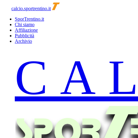
calcio.sportrentino.it
SporTrentino.it
Chi siamo
Affiliazione
Pubblicità
Archivio