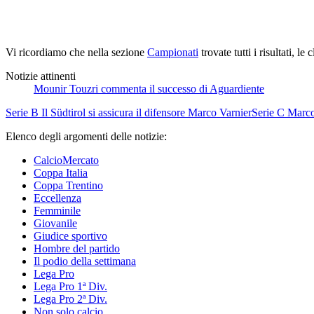
Vi ricordiamo che nella sezione
Campionati
trovate tutti i risultati, le
Notizie attinenti
Mounir Touzri commenta il successo di Aguardiente
Serie B
Il Südtirol si assicura il difensore Marco Varnier
Serie C
Marco
Elenco degli argomenti delle notizie:
CalcioMercato
Coppa Italia
Coppa Trentino
Eccellenza
Femminile
Giovanile
Giudice sportivo
Hombre del partido
Il podio della settimana
Lega Pro
Lega Pro 1ª Div.
Lega Pro 2ª Div.
Non solo calcio