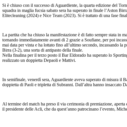
Si è chiuso con il successo di Aguardiente, la quarta edizione del Torn
squadra in maglia fucsia sabato sera ha superato in finale l’Aston Bir
Elitecleaning (2024) e Nice Team (2023). Si è trattato di una fase finale
La partita che ha chiuso la manifestazione è di fatto sempre stata in m
tornando immediatamente avanti di 2 grazie a Soufiane, per poi incassar
mai data per vinta e ha lottato fino all’ultimo secondo, incassando la 
Birra (3-2), una sorta di antipasto della finale.
Nella finalina per il terzo posto il Bar Eldorado ha superato lo Sporti
realizzato un doppietta Depaoli e Mattivi.
In semifinale, venerdì sera, Aguardiente aveva superato di misura il B
doppietta di Paoli e tripletta di Subranni. Dall’altra hanno insaccato 
Al termine del match ha preso il via cerimonia di premiazione, aperta 
il presidente delle Acli, che da quest’anno patrocinano l’evento, Mic