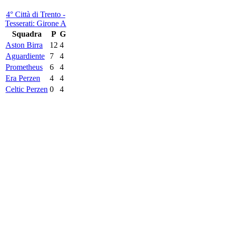
4° Città di Trento -
Tesserati: Girone A
Squadra
P
G
Aston Birra
12
4
Aguardiente
7
4
Prometheus
6
4
Era Perzen
4
4
Celtic Perzen
0
4