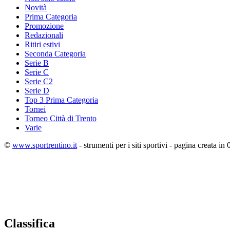
Novità
Prima Categoria
Promozione
Redazionali
Ritiri estivi
Seconda Categoria
Serie B
Serie C
Serie C2
Serie D
Top 3 Prima Categoria
Tornei
Torneo Città di Trento
Varie
©
www.sportrentino.it
- strumenti per i siti sportivi - pagina creata in 
Classifica