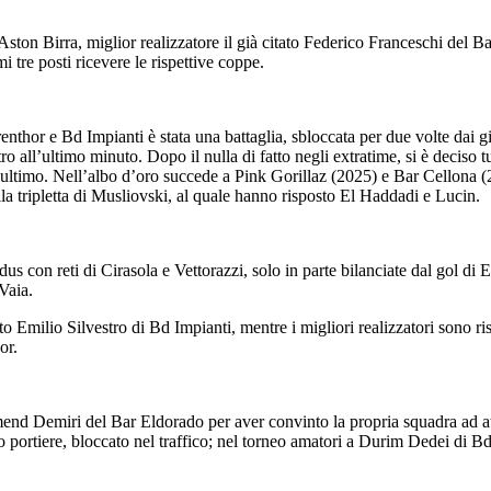
ston Birra, miglior realizzatore il già citato Federico Franceschi del Ba
i tre posti ricevere le rispettive coppe.
enthor e Bd Impianti è stata una battaglia, sbloccata per due volte dai gia
 all’ultimo minuto. Dopo il nulla di fatto negli extratime, si è deciso tutt
’ultimo. Nell’albo d’oro succede a Pink Gorillaz (2025) e Bar Cellona 
lla tripletta di Musliovski, al quale hanno risposto El Haddadi e Lucin.
rdus con reti di Cirasola e Vettorazzi, solo in parte bilanciate dal gol
Vaia.
ato Emilio Silvestro di Bd Impianti, mentre i migliori realizzatori sono r
or.
Gazmend Demiri del Bar Eldorado per aver convinto la propria squadra ad
o portiere, bloccato nel traffico; nel torneo amatori a Durim Dedei di 