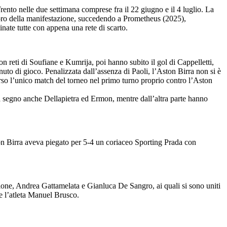
rento nelle due settimana comprese fra il 22 giugno e il 4 luglio. La
d’oro della manifestazione, succedendo a Prometheus (2025),
inate tutte con appena una rete di scarto.
n reti di Soufiane e Kumrija, poi hanno subito il gol di Cappelletti,
nuto di gioco. Penalizzata dall’assenza di Paoli, l’Aston Birra non si è
perso l’unico match del torneo nel primo turno proprio contro l’Aston
: a segno anche Dellapietra ed Ermon, mentre dall’altra parte hanno
ton Birra aveva piegato per 5-4 un coriaceo Sporting Prada con
zione, Andrea Gattamelata e Gianluca De Sangro, ai quali si sono uniti
e l’atleta Manuel Brusco.