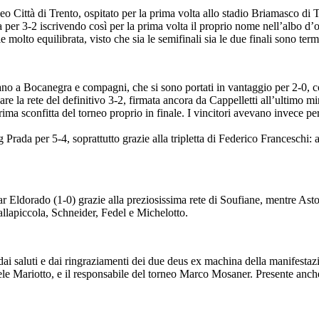
eo Città di Trento, ospitato per la prima volta allo stadio Briamasco di T
ra per 3-2 iscrivendo così per la prima volta il proprio nome nell’albo 
 molto equilibrata, visto che sia le semifinali sia le due finali sono term
ano a Bocanegra e compagni, che si sono portati in vantaggio per 2-0, co
e la rete del definitivo 3-2, firmata ancora da Cappelletti all’ultimo mi
prima sconfitta del torneo proprio in finale. I vincitori avevano invece 
ng Prada per 5-4, soprattutto grazie alla tripletta di Federico Franceschi
ar Eldorado (1-0) grazie alla preziosissima rete di Soufiane, mentre As
Dallapiccola, Schneider, Fedel e Michelotto.
dai saluti e dai ringraziamenti dei due deus ex machina della manifesta
hele Mariotto, e il responsabile del torneo Marco Mosaner. Presente anch