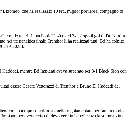
r Eldorado, che ha realizzato 10 reti, miglior portiere il compagno di
lli con le reti di Lionello dell’1-0 e del 2-1, dopo il gol di De Nardin,
o nei tre penalties finali: Trenthor li ha realizzati tutti, Bd ha colpito
(2024 e 2023).
 di El Haddadi, mentre Bd Impianti aveva superato per 3-1 Black Sion con
isultati essere Cesare Vettorazzi di Trenthor e Bruno El Haddadi dei
 attendere un tempo superiore a quello regolamentare per fare in modo
Bd Impianti per aver deciso di devolvere in beneficenza la somma vinta