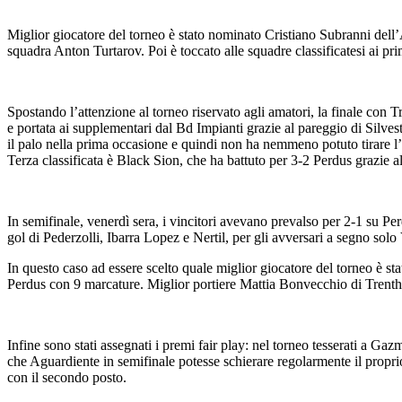
Miglior giocatore del torneo è stato nominato Cristiano Subranni dell’A
squadra Anton Turtarov. Poi è toccato alle squadre classificatesi ai prim
Spostando l’attenzione al torneo riservato agli amatori, la finale con Tr
e portata ai supplementari dal Bd Impianti grazie al pareggio di Silvestro
il palo nella prima occasione e quindi non ha nemmeno potuto tirare l
Terza classificata è Black Sion, che ha battuto per 3-2 Perdus grazie a
In semifinale, venerdì sera, i vincitori avevano prevalso per 2-1 su Pe
gol di Pederzolli, Ibarra Lopez e Nertil, per gli avversari a segno solo 
In questo caso ad essere scelto quale miglior giocatore del torneo è st
Perdus con 9 marcature. Miglior portiere Mattia Bonvecchio di Trenth
Infine sono stati assegnati i premi fair play: nel torneo tesserati a 
che Aguardiente in semifinale potesse schierare regolarmente il propri
con il secondo posto.