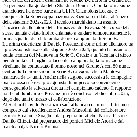
l’esperienza alla guida dello Shakhtar Donetsk. Con la formazione
arancionera ha preso parte alla UEFA Champions League e
conquistato la Supercoppa nazionale. Rientrato in Italia, all’inizio
della stagione 2022-2023, il tecnico marchigiano ha assunto
l’incarico di allenatore della Primavera del Brescia. Nel corso della
stessa annata è stato inoltre chiamato a guidare temporaneamente la
prima squadra del club lombardo nel campionato di Serie B.
La prima esperienza di Davide Possanzini come primo allenatore tra
i professionisti risale alla stagione 2023-2024, quando ha assunto la
guida tecnica del Mantova in Serie C. Grazie a un’identità di gioco
ben definita e al miglior attacco del campionato, la formazione
virgiliana ha conquistato il primo posto nel Girone A con 80 punti,
centrando la promozione in Serie B, categoria che a Mantova
mancava da 14 anni. Anche nella stagione successiva la compagine
biancorossa si è resa protagonista di un percorso convincente,
conseguendo la salvezza diretta nel campionato cadetto. Il rapporto
tra il club lombardo e Possanzini si è concluso nel dicembre 2025,
dopo due anni e mezzo di collaborazione.
Al Südtirol Davide Possanzini sarà affiancato da uno staff tecnico
composto dal viceallenatore Andrea Massolini, dal collaboratore
tecnico Emanuele Suagher, dai preparatori atletici Nicola Pasin e
Danilo Chiodi, dal preparatore dei portieri Michele Arcari e dal
match analyst Nicolò Brenna.