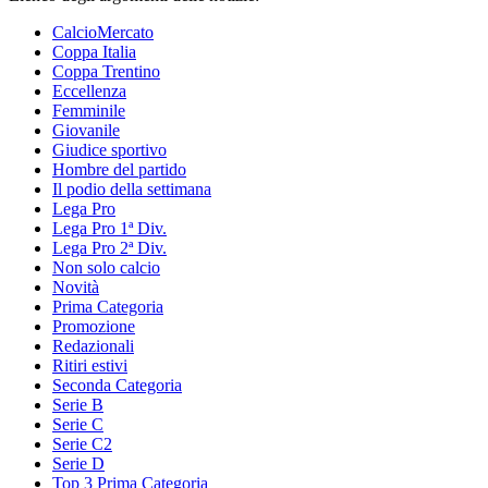
CalcioMercato
Coppa Italia
Coppa Trentino
Eccellenza
Femminile
Giovanile
Giudice sportivo
Hombre del partido
Il podio della settimana
Lega Pro
Lega Pro 1ª Div.
Lega Pro 2ª Div.
Non solo calcio
Novità
Prima Categoria
Promozione
Redazionali
Ritiri estivi
Seconda Categoria
Serie B
Serie C
Serie C2
Serie D
Top 3 Prima Categoria