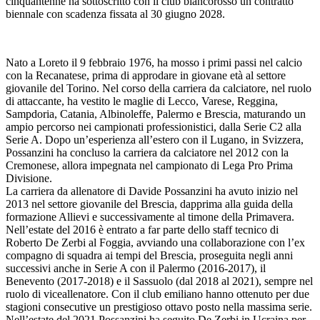
cinquantenne ha sottoscritto con il club biancorosso un contratto
biennale con scadenza fissata al 30 giugno 2028.
Nato a Loreto il 9 febbraio 1976, ha mosso i primi passi nel calcio
con la Recanatese, prima di approdare in giovane età al settore
giovanile del Torino. Nel corso della carriera da calciatore, nel ruolo
di attaccante, ha vestito le maglie di Lecco, Varese, Reggina,
Sampdoria, Catania, Albinoleffe, Palermo e Brescia, maturando un
ampio percorso nei campionati professionistici, dalla Serie C2 alla
Serie A. Dopo un’esperienza all’estero con il Lugano, in Svizzera,
Possanzini ha concluso la carriera da calciatore nel 2012 con la
Cremonese, allora impegnata nel campionato di Lega Pro Prima
Divisione.
La carriera da allenatore di Davide Possanzini ha avuto inizio nel
2013 nel settore giovanile del Brescia, dapprima alla guida della
formazione Allievi e successivamente al timone della Primavera.
Nell’estate del 2016 è entrato a far parte dello staff tecnico di
Roberto De Zerbi al Foggia, avviando una collaborazione con l’ex
compagno di squadra ai tempi del Brescia, proseguita negli anni
successivi anche in Serie A con il Palermo (2016-2017), il
Benevento (2017-2018) e il Sassuolo (dal 2018 al 2021), sempre nel
ruolo di viceallenatore. Con il club emiliano hanno ottenuto per due
stagioni consecutive un prestigioso ottavo posto nella massima serie.
Nell’estate del 2021 Possanzini ha seguito De Zerbi in Ucraina per