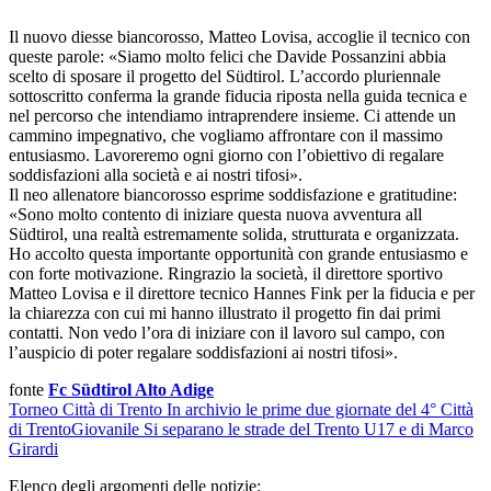
Il nuovo diesse biancorosso, Matteo Lovisa, accoglie il tecnico con
queste parole: «Siamo molto felici che Davide Possanzini abbia
scelto di sposare il progetto del Südtirol. L’accordo pluriennale
sottoscritto conferma la grande fiducia riposta nella guida tecnica e
nel percorso che intendiamo intraprendere insieme. Ci attende un
cammino impegnativo, che vogliamo affrontare con il massimo
entusiasmo. Lavoreremo ogni giorno con l’obiettivo di regalare
soddisfazioni alla società e ai nostri tifosi».
Il neo allenatore biancorosso esprime soddisfazione e gratitudine:
«Sono molto contento di iniziare questa nuova avventura all
Südtirol, una realtà estremamente solida, strutturata e organizzata.
Ho accolto questa importante opportunità con grande entusiasmo e
con forte motivazione. Ringrazio la società, il direttore sportivo
Matteo Lovisa e il direttore tecnico Hannes Fink per la fiducia e per
la chiarezza con cui mi hanno illustrato il progetto fin dai primi
contatti. Non vedo l’ora di iniziare con il lavoro sul campo, con
l’auspicio di poter regalare soddisfazioni ai nostri tifosi».
fonte
Fc Südtirol Alto Adige
Torneo Città di Trento
In archivio le prime due giornate del 4° Città
di Trento
Giovanile
Si separano le strade del Trento U17 e di Marco
Girardi
Elenco degli argomenti delle notizie: