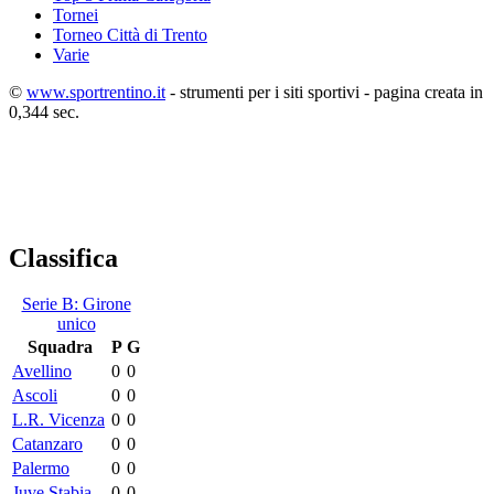
Tornei
Torneo Città di Trento
Varie
©
www.sportrentino.it
- strumenti per i siti sportivi - pagina creata in
0,344 sec.
Classifica
Serie B: Girone
unico
Squadra
P
G
Avellino
0
0
Ascoli
0
0
L.R. Vicenza
0
0
Catanzaro
0
0
Palermo
0
0
Juve Stabia
0
0