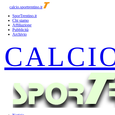
calcio.sportrentino.it
SporTrentino.it
Chi siamo
Affiliazione
Pubblicità
Archivio