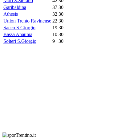
Mori S.Stefano
42
30
Garibaldina
37
30
Athesis
32
30
Union Trento Ravinense
22
30
Sacco S.Giorgio
19
30
Bassa Anaunia
10
30
Solteri S.Giorgio
9
30