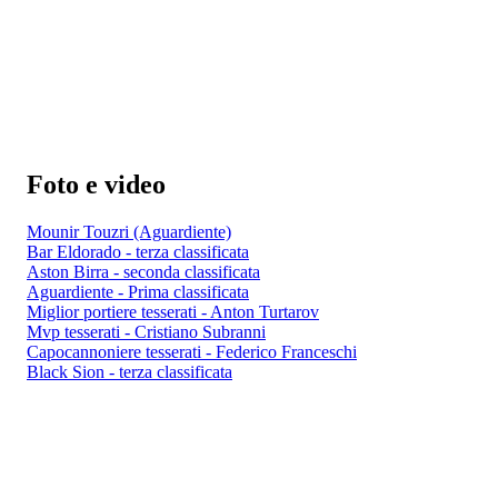
Foto e video
Mounir Touzri (Aguardiente)
Bar Eldorado - terza classificata
Aston Birra - seconda classificata
Aguardiente - Prima classificata
Miglior portiere tesserati - Anton Turtarov
Mvp tesserati - Cristiano Subranni
Capocannoniere tesserati - Federico Franceschi
Black Sion - terza classificata