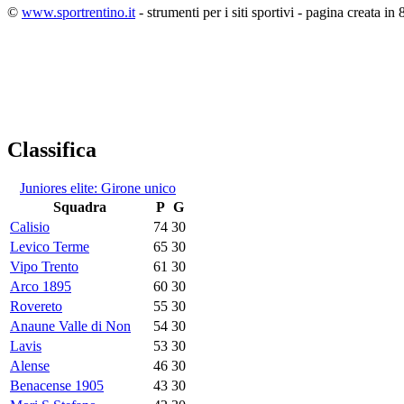
©
www.sportrentino.it
- strumenti per i siti sportivi - pagina creata in 
Classifica
Juniores elite: Girone unico
Squadra
P
G
Calisio
74
30
Levico Terme
65
30
Vipo Trento
61
30
Arco 1895
60
30
Rovereto
55
30
Anaune Valle di Non
54
30
Lavis
53
30
Alense
46
30
Benacense 1905
43
30