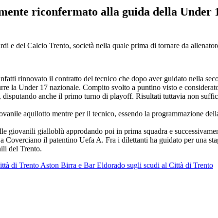
mente riconfermato alla guida della Under 1
i e del Calcio Trento, società nella quale prima di tornare da allenator
infatti rinnovato il contratto del tecnico che dopo aver guidato nella s
urre la Under 17 nazionale. Compito svolto a puntino visto e considerat
 disputando anche il primo turno di playoff. Risultati tuttavia non suffi
ovanile aquilotto mentre per il tecnico, essendo la programmazione dell
nelle giovanili gialloblù approdando poi in prima squadra e successivame
o a Coverciano il patentino Uefa A. Fra i dilettanti ha guidato per una 
ili del Trento.
ttà di Trento
Aston Birra e Bar Eldorado sugli scudi al Città di Trento