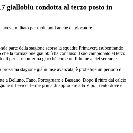
7 gialloblù condotta al terzo posto in
e aveva militato per molti anni anche da giocatore.
econda parte della stagione scorsa la squadra Primavera (subentrando
o che la formazione gialloblù ha concluso il suo campionato al terzo
cienti per la riconferma giacché come un fulmine a ciel sereno è
a prossima stagione già in fase avanzata, è probabile un periodo di
nte a Belluno, Fano, Portogruaro e Bassano. Dopo il ritiro dal calcio
stagione il Levico Terme prima di approdare alla Vipo Trento dove è