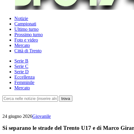
Notizie
Campionati
Ultimo turno
Prossimo turno
Foto e video
Mercato
Città di Trento
Serie B
Serie C
Serie D
Eccellenza
Femminile
Mercato
24 giugno 2026
Giovanile
Si separano le strade del Trento U17 e di Marco Gira