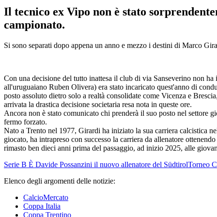
Il tecnico ex Vipo non è stato sorprendente
campionato.
Si sono separati dopo appena un anno e mezzo i destini di Marco Girard
Con una decisione del tutto inattesa il club di via Sanseverino non ha 
all'uruguaiano Ruben Olivera) era stato incaricato quest'anno di cond
posto assoluto dietro solo a realtà consolidate come Vicenza e Brescia,
arrivata la drastica decisione societaria resa nota in queste ore.
Ancora non è stato comunicato chi prenderà il suo posto nel settore gi
fermo forzato.
Nato a Trento nel 1977, Girardi ha iniziato la sua carriera calcistica 
giocato, ha intrapreso con successo la carriera da allenatore ottenend
rimasto ben dieci anni prima del passaggio, ad inizio 2025, alle giovan
Serie B
È Davide Possanzini il nuovo allenatore del Südtirol
Torneo Ci
Elenco degli argomenti delle notizie:
CalcioMercato
Coppa Italia
Coppa Trentino