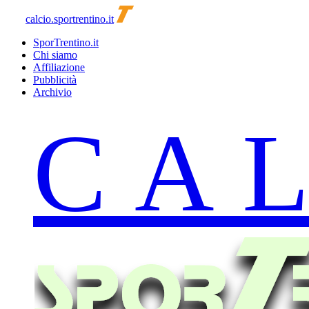
calcio.sportrentino.it
SporTrentino.it
Chi siamo
Affiliazione
Pubblicità
Archivio