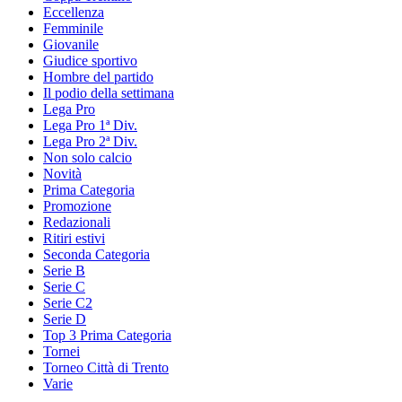
Eccellenza
Femminile
Giovanile
Giudice sportivo
Hombre del partido
Il podio della settimana
Lega Pro
Lega Pro 1ª Div.
Lega Pro 2ª Div.
Non solo calcio
Novità
Prima Categoria
Promozione
Redazionali
Ritiri estivi
Seconda Categoria
Serie B
Serie C
Serie C2
Serie D
Top 3 Prima Categoria
Tornei
Torneo Città di Trento
Varie