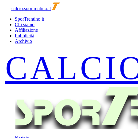
calcio.sportrentino.it
SporTrentino.it
Chi siamo
Affiliazione
Pubblicità
Archivio