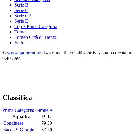
Serie B
Serie C
Serie C2
Serie D
Top 3 Prima Categoria
Tornei
Torneo Città di Trento
Varie
©
www.sportrentino.it
- strumenti per i siti sportivi - pagina creata in
0,405 sec.
Classifica
Prima Categoria: Girone A
Squadra
P
G
Condinese
79
30
Sacco S.Giorgio
67
30