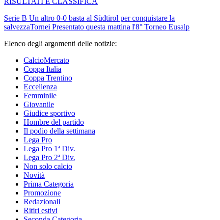
RISULTATI E CLASSIFICA
Serie B
Un altro 0-0 basta al Südtirol per conquistare la
salvezza
Tornei
Presentato questa mattina l'8° Torneo Eusalp
Elenco degli argomenti delle notizie:
CalcioMercato
Coppa Italia
Coppa Trentino
Eccellenza
Femminile
Giovanile
Giudice sportivo
Hombre del partido
Il podio della settimana
Lega Pro
Lega Pro 1ª Div.
Lega Pro 2ª Div.
Non solo calcio
Novità
Prima Categoria
Promozione
Redazionali
Ritiri estivi
Seconda Categoria