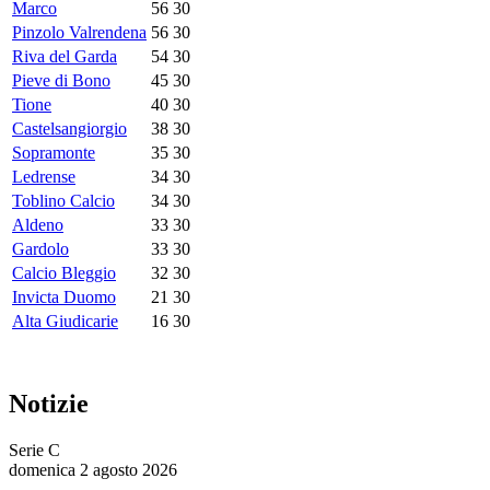
Marco
56
30
Pinzolo Valrendena
56
30
Riva del Garda
54
30
Pieve di Bono
45
30
Tione
40
30
Castelsangiorgio
38
30
Sopramonte
35
30
Ledrense
34
30
Toblino Calcio
34
30
Aldeno
33
30
Gardolo
33
30
Calcio Bleggio
32
30
Invicta Duomo
21
30
Alta Giudicarie
16
30
Notizie
Serie C
domenica 2 agosto 2026