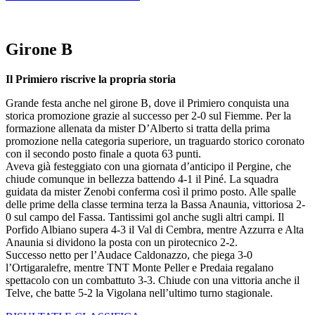
Girone B
Il Primiero riscrive la propria storia
Grande festa anche nel girone B, dove il Primiero conquista una
storica promozione grazie al successo per 2-0 sul Fiemme. Per la
formazione allenata da mister D’Alberto si tratta della prima
promozione nella categoria superiore, un traguardo storico coronato
con il secondo posto finale a quota 63 punti.
Aveva già festeggiato con una giornata d’anticipo il Pergine, che
chiude comunque in bellezza battendo 4-1 il Piné. La squadra
guidata da mister Zenobi conferma così il primo posto. Alle spalle
delle prime della classe termina terza la Bassa Anaunia, vittoriosa 2-
0 sul campo del Fassa. Tantissimi gol anche sugli altri campi. Il
Porfido Albiano supera 4-3 il Val di Cembra, mentre Azzurra e Alta
Anaunia si dividono la posta con un pirotecnico 2-2.
Successo netto per l’Audace Caldonazzo, che piega 3-0
l’Ortigaralefre, mentre TNT Monte Peller e Predaia regalano
spettacolo con un combattuto 3-3. Chiude con una vittoria anche il
Telve, che batte 5-2 la Vigolana nell’ultimo turno stagionale.