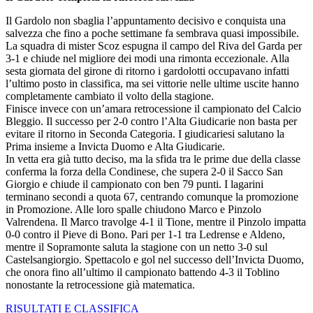
Il Gardolo non sbaglia l’appuntamento decisivo e conquista una
salvezza che fino a poche settimane fa sembrava quasi impossibile.
La squadra di mister Scoz espugna il campo del Riva del Garda per
3-1 e chiude nel migliore dei modi una rimonta eccezionale. Alla
sesta giornata del girone di ritorno i gardolotti occupavano infatti
l’ultimo posto in classifica, ma sei vittorie nelle ultime uscite hanno
completamente cambiato il volto della stagione.
Finisce invece con un’amara retrocessione il campionato del Calcio
Bleggio. Il successo per 2-0 contro l’Alta Giudicarie non basta per
evitare il ritorno in Seconda Categoria. I giudicariesi salutano la
Prima insieme a Invicta Duomo e Alta Giudicarie.
In vetta era già tutto deciso, ma la sfida tra le prime due della classe
conferma la forza della Condinese, che supera 2-0 il Sacco San
Giorgio e chiude il campionato con ben 79 punti. I lagarini
terminano secondi a quota 67, centrando comunque la promozione
in Promozione. Alle loro spalle chiudono Marco e Pinzolo
Valrendena. Il Marco travolge 4-1 il Tione, mentre il Pinzolo impatta
0-0 contro il Pieve di Bono. Pari per 1-1 tra Ledrense e Aldeno,
mentre il Sopramonte saluta la stagione con un netto 3-0 sul
Castelsangiorgio. Spettacolo e gol nel successo dell’Invicta Duomo,
che onora fino all’ultimo il campionato battendo 4-3 il Toblino
nonostante la retrocessione già matematica.
RISULTATI E CLASSIFICA