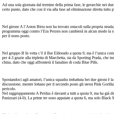
Ad una sola giornata dal termine della prima fase, le gerarchie nei due
certo punto, dato che con il via alla fase ad eliminazione diretta tutto
Nel girone A l’Aston Birra non ha trovato ostacoli sulla propria strada,
programma oggi contro l’Era Perzen non cambierà in alcun modo la situ
per il nono posto.
Nel gruppo B In vetta c’è il Bar Eldorado a quota 9, ma è l’unica compag
per 4-3 grazie alla tripletta di Marchetta, sia da Sporting Prada, che i
china, dato che oggi affronterà il fanalino di coda Blue Pills.
Spostandoci agli amatori, l’unica squadra imbattuta bei due gironi è l
discussione, mentre lottano per il secondo posto gli stessi Pink Gorill
pericolo.
Nel raggruppamento A Perdus è davanti a tutti a quota 9, ma ha già disp
Panizzari (4-0). La prime tre sono appaiate a quota 6, ma solo Black S