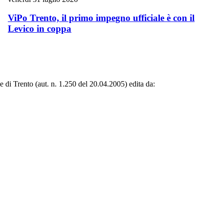
ViPo Trento, il primo impegno ufficiale è con il
Levico in coppa
le di Trento (aut. n. 1.250 del 20.04.2005) edita da: