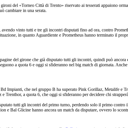
 gironi del «Torneo Città di Trento» riservato ai tesserati appaiono ormai
 può cambiare in una serata.
 avendo vinto tutti e tre gli incontri disputati fino ad ora, contro Prome
azione, in quanto Aguardiente e Prometheus hanno terminato il proprio c
ine del girone che già disputato tutti gli incontri, quindi può ancora es
nseguono a quota 6 e oggi si sfideranno nel big match di giornata. Anche 
a Bd Impianti, che nel gruppo B ha superato Pink Gorillaz, Metalife e Tre
az e Trenthor, a quota 6, che oggi si sfideranno per decidere chi strappe
utato tutti gli incontri del primo turno, perdendo solo il primo contro 
ion e Bal Glicine hanno ancora un match da disputare, ovvero lo scontro