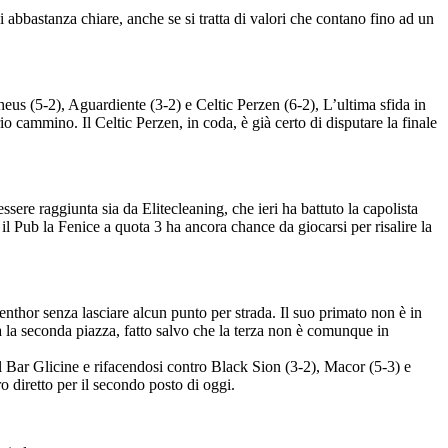
 abbastanza chiare, anche se si tratta di valori che contano fino ad un
theus (5-2), Aguardiente (3-2) e Celtic Perzen (6-2), L’ultima sfida in
ammino. Il Celtic Perzen, in coda, è già certo di disputare la finale
sere raggiunta sia da Elitecleaning, che ieri ha battuto la capolista
il Pub la Fenice a quota 3 ha ancora chance da giocarsi per risalire la
nthor senza lasciare alcun punto per strada. Il suo primato non è in
rà la seconda piazza, fatto salvo che la terza non è comunque in
il Bar Glicine e rifacendosi contro Black Sion (3-2), Macor (5-3) e
 diretto per il secondo posto di oggi.