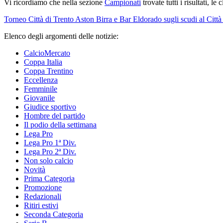
Vi ricordiamo che nella sezione
Campionati
trovate tutti i risultati, le
Torneo Città di Trento
Aston Birra e Bar Eldorado sugli scudi al Città
Elenco degli argomenti delle notizie:
CalcioMercato
Coppa Italia
Coppa Trentino
Eccellenza
Femminile
Giovanile
Giudice sportivo
Hombre del partido
Il podio della settimana
Lega Pro
Lega Pro 1ª Div.
Lega Pro 2ª Div.
Non solo calcio
Novità
Prima Categoria
Promozione
Redazionali
Ritiri estivi
Seconda Categoria