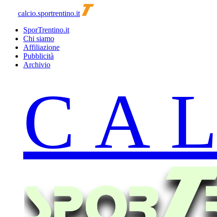
calcio.sportrentino.it
SporTrentino.it
Chi siamo
Affiliazione
Pubblicità
Archivio