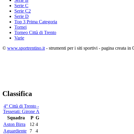
Serie B
Serie C
Serie C2
Serie D
Top 3 Prima Categoria
Tornei
Torneo Città di Trento
Varie
©
www.sportrentino.it
- strumenti per i siti sportivi - pagina creata in 
Classifica
4° Città di Trento -
Tesserati: Girone A
Squadra
P
G
Aston Birra
12
4
Aguardiente
7
4