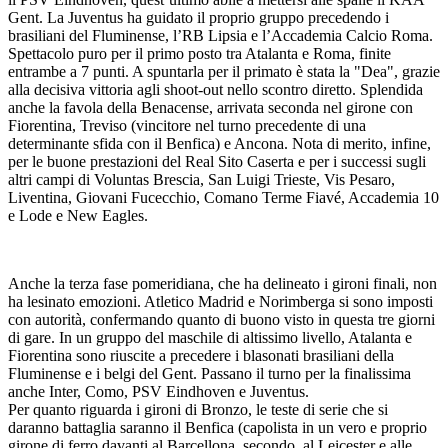
Gent. La Juventus ha guidato il proprio gruppo precedendo i
brasiliani del Fluminense, l’RB Lipsia e l’Accademia Calcio Roma.
Spettacolo puro per il primo posto tra Atalanta e Roma, finite
entrambe a 7 punti. A spuntarla per il primato è stata la "Dea", grazie
alla decisiva vittoria agli shoot-out nello scontro diretto. Splendida
anche la favola della Benacense, arrivata seconda nel girone con
Fiorentina, Treviso (vincitore nel turno precedente di una
determinante sfida con il Benfica) e Ancona. Nota di merito, infine,
per le buone prestazioni del Real Sito Caserta e per i successi sugli
altri campi di Voluntas Brescia, San Luigi Trieste, Vis Pesaro,
Liventina, Giovani Fucecchio, Comano Terme Fiavé, Accademia 10
e Lode e New Eagles.
Anche la terza fase pomeridiana, che ha delineato i gironi finali, non
ha lesinato emozioni. Atletico Madrid e Norimberga si sono imposti
con autorità, confermando quanto di buono visto in questa tre giorni
di gare. In un gruppo del maschile di altissimo livello, Atalanta e
Fiorentina sono riuscite a precedere i blasonati brasiliani della
Fluminense e i belgi del Gent. Passano il turno per la finalissima
anche Inter, Como, PSV Eindhoven e Juventus.
Per quanto riguarda i gironi di Bronzo, le teste di serie che si
daranno battaglia saranno il Benfica (capolista in un vero e proprio
girone di ferro davanti al Barcellona, secondo, al Leicester e alle