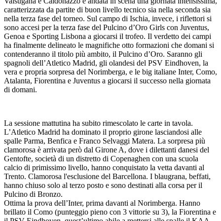
Valsugana e Caldonazzo è andata in scena una giornata intensissima,
caratterizzata da partite di buon livello tecnico sia nella seconda sia
nella terza fase del torneo. Sul campo di Ischia, invece, i riflettori si
sono accesi per la terza fase del Pulcino d’Oro Girls con Juventus,
Genoa e Sporting Lisbona a giocarsi il trofeo. Il verdetto dei campi
ha finalmente delineato le magnifiche otto formazioni che domani si
contenderanno il titolo più ambito, il Pulcino d’Oro. Saranno gli
spagnoli dell’Atletico Madrid, gli olandesi del PSV Eindhoven, la
vera e propria sorpresa del Norimberga, e le big italiane Inter, Como,
Atalanta, Fiorentina e Juventus a giocarsi il successo nella giornata
di domani.
La sessione mattutina ha subito rimescolato le carte in tavola.
L’Atletico Madrid ha dominato il proprio girone lasciandosi alle
spalle Parma, Benfica e Franco Selvaggi Matera. La sorpresa più
clamorosa è arrivata però dal Girone A, dove i dilettanti danesi del
Gentofte, società di un distretto di Copenaghen con una scuola
calcio di primissimo livello, hanno conquistato la vetta davanti al
Trento. Clamorosa l'esclusione del Barcellona. I blaugrana, beffati,
hanno chiuso solo al terzo posto e sono destinati alla corsa per il
Pulcino di Bronzo.
Ottima la prova dell’Inter, prima davanti al Norimberga. Hanno
brillato il Como (punteggio pieno con 3 vittorie su 3), la Fiorentina e
il PSV Eindhoven, quest’ultimo abile a mettersi alle spalle il KAA