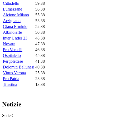
Cittadella
59
38
Lumezzane
56
38
Alcione Milano
55
38
Arzignano
53
38
Giana Erminio
52
38
Albinoleffe
50
38
Inter Under 23
48
38
Novara
47
38
Pro Vercelli
46
38
Ospitaletto
45
38
Pergolettese
41
38
Dolomiti Bellunesi
40
38
Virtus Verona
25
38
Pro Patria
23
38
Triestina
13
38
Notizie
Serie C