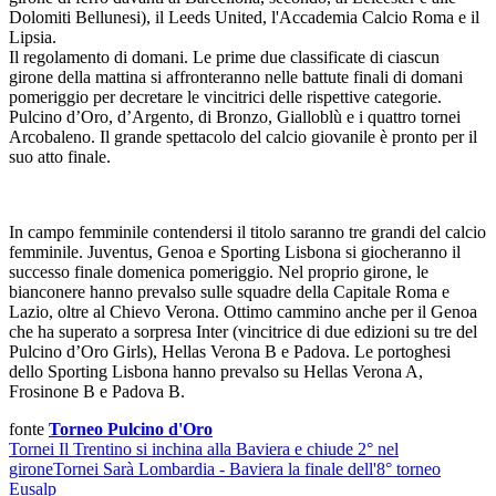
Dolomiti Bellunesi), il Leeds United, l'Accademia Calcio Roma e il
Lipsia.
Il regolamento di domani. Le prime due classificate di ciascun
girone della mattina si affronteranno nelle battute finali di domani
pomeriggio per decretare le vincitrici delle rispettive categorie.
Pulcino d’Oro, d’Argento, di Bronzo, Gialloblù e i quattro tornei
Arcobaleno. Il grande spettacolo del calcio giovanile è pronto per il
suo atto finale.
In campo femminile contendersi il titolo saranno tre grandi del calcio
femminile. Juventus, Genoa e Sporting Lisbona si giocheranno il
successo finale domenica pomeriggio. Nel proprio girone, le
bianconere hanno prevalso sulle squadre della Capitale Roma e
Lazio, oltre al Chievo Verona. Ottimo cammino anche per il Genoa
che ha superato a sorpresa Inter (vincitrice di due edizioni su tre del
Pulcino d’Oro Girls), Hellas Verona B e Padova. Le portoghesi
dello Sporting Lisbona hanno prevalso su Hellas Verona A,
Frosinone B e Padova B.
fonte
Torneo Pulcino d'Oro
Tornei
Il Trentino si inchina alla Baviera e chiude 2° nel
girone
Tornei
Sarà Lombardia - Baviera la finale dell'8° torneo
Eusalp