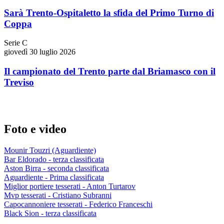
Sarà Trento-Ospitaletto la sfida del Primo Turno di
Coppa
Serie C
giovedì 30 luglio 2026
Il campionato del Trento parte dal Briamasco con il
Treviso
Foto e video
Mounir Touzri (Aguardiente)
Bar Eldorado - terza classificata
Aston Birra - seconda classificata
Aguardiente - Prima classificata
Miglior portiere tesserati - Anton Turtarov
Mvp tesserati - Cristiano Subranni
Capocannoniere tesserati - Federico Franceschi
Black Sion - terza classificata