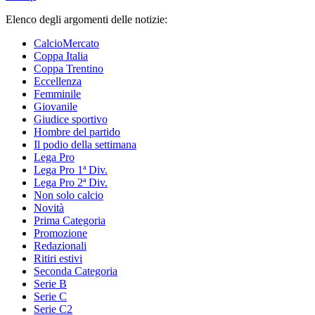
Elenco degli argomenti delle notizie:
CalcioMercato
Coppa Italia
Coppa Trentino
Eccellenza
Femminile
Giovanile
Giudice sportivo
Hombre del partido
Il podio della settimana
Lega Pro
Lega Pro 1ª Div.
Lega Pro 2ª Div.
Non solo calcio
Novità
Prima Categoria
Promozione
Redazionali
Ritiri estivi
Seconda Categoria
Serie B
Serie C
Serie C2