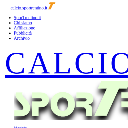
calcio.sportrentino.it
SporTrentino.it
Chi siamo
Affiliazione
Pubblicità
Archivio