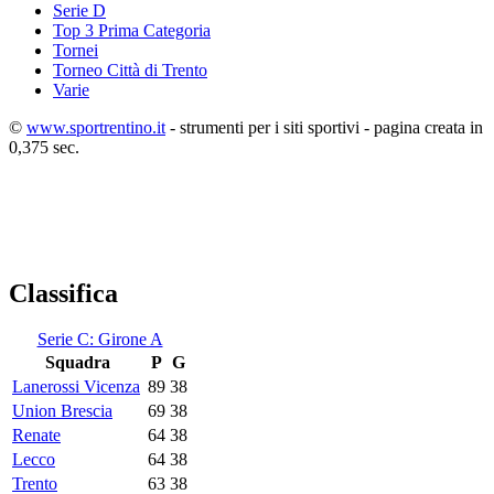
Serie D
Top 3 Prima Categoria
Tornei
Torneo Città di Trento
Varie
©
www.sportrentino.it
- strumenti per i siti sportivi - pagina creata in
0,375 sec.
Classifica
Serie C: Girone A
Squadra
P
G
Lanerossi Vicenza
89
38
Union Brescia
69
38
Renate
64
38
Lecco
64
38
Trento
63
38