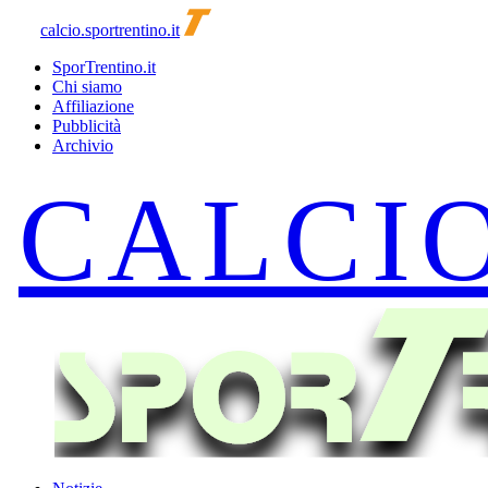
calcio.sportrentino.it
SporTrentino.it
Chi siamo
Affiliazione
Pubblicità
Archivio