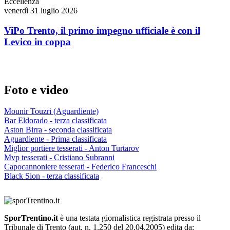
Eccellenza
venerdì 31 luglio 2026
ViPo Trento, il primo impegno ufficiale è con il
Levico in coppa
Foto e video
Mounir Touzri (Aguardiente)
Bar Eldorado - terza classificata
Aston Birra - seconda classificata
Aguardiente - Prima classificata
Miglior portiere tesserati - Anton Turtarov
Mvp tesserati - Cristiano Subranni
Capocannoniere tesserati - Federico Franceschi
Black Sion - terza classificata
SporTrentino.it
è una testata giornalistica registrata presso il
Tribunale di Trento (aut. n. 1.250 del 20.04.2005) edita da: