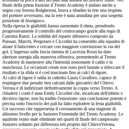
finale della prima frazione il Trento Academy è andato anche a
segno con Serena Bolgheroni, brava a ribadire in rete una respinta
del portiere avversario, ma la rete è stata annullata per una sospetta
posizione di fuorigioco.
Nella ripresa le gialloblù hanno aumentato il ritmo, prendendo
progressivamente il controllo del centrocampo grazie alla regia di
Caterina Ranzi. La solidità del reparto difensivo composto da
Paissan, Marchi, Pergoraro e Ciccolini ha consentito alla squadra di
alzare il baricentro e cercare con maggiore convinzione la via del
gol. L'ingresso sulla fascia sinistra di Lucrezia Rossi ha dato
ulteriore energia alla manovra offensiva, permettendo al Trento
Academy di mantenere alta l'intensità nonostante il caldo e la
stanchezza. Le occasioni create non sono però bastate a sbloccare il
risultato e la sfida si è così trascinata fino ai calci di rigore.
Ai calci di rigore è salita in cattedra Laura Cavalloro, capace di
respingere due penalty ben calciati dalle giocatrici del Chievo
Verona e di indirizzare definitivamente la coppa verso Trento. A
chiudere i conti è stata Emily Ciccolini che, incaricata dell'ultimo e
decisivo rigore, non ha tradito l'emozione: una conclusione potente e
precisa sotto l'incrocio dei pali ha fatto esplodere la festa gialloblù.
Un successo che rappresenta il coronamento di una stagione di
altissimo livello per la Juniores Femminile del Trento Academy. Le
aquilotte erano state eliminate nei quarti di finale del campionato
Juniores soltanto per differenza reti proprio dal ChievoVerona,