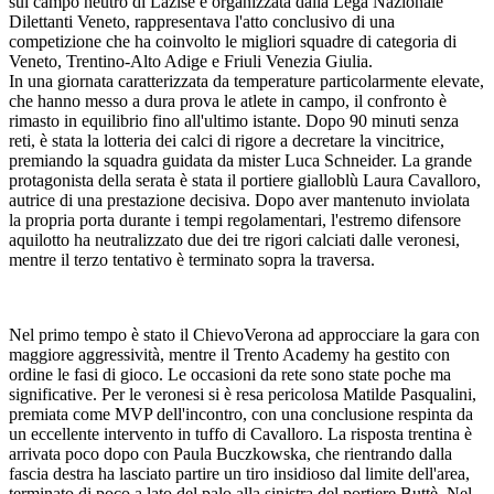
sul campo neutro di Lazise e organizzata dalla Lega Nazionale
Dilettanti Veneto, rappresentava l'atto conclusivo di una
competizione che ha coinvolto le migliori squadre di categoria di
Veneto, Trentino-Alto Adige e Friuli Venezia Giulia.
In una giornata caratterizzata da temperature particolarmente elevate,
che hanno messo a dura prova le atlete in campo, il confronto è
rimasto in equilibrio fino all'ultimo istante. Dopo 90 minuti senza
reti, è stata la lotteria dei calci di rigore a decretare la vincitrice,
premiando la squadra guidata da mister Luca Schneider. La grande
protagonista della serata è stata il portiere gialloblù Laura Cavalloro,
autrice di una prestazione decisiva. Dopo aver mantenuto inviolata
la propria porta durante i tempi regolamentari, l'estremo difensore
aquilotto ha neutralizzato due dei tre rigori calciati dalle veronesi,
mentre il terzo tentativo è terminato sopra la traversa.
Nel primo tempo è stato il ChievoVerona ad approcciare la gara con
maggiore aggressività, mentre il Trento Academy ha gestito con
ordine le fasi di gioco. Le occasioni da rete sono state poche ma
significative. Per le veronesi si è resa pericolosa Matilde Pasqualini,
premiata come MVP dell'incontro, con una conclusione respinta da
un eccellente intervento in tuffo di Cavalloro. La risposta trentina è
arrivata poco dopo con Paula Buczkowska, che rientrando dalla
fascia destra ha lasciato partire un tiro insidioso dal limite dell'area,
terminato di poco a lato del palo alla sinistra del portiere Buttè. Nel