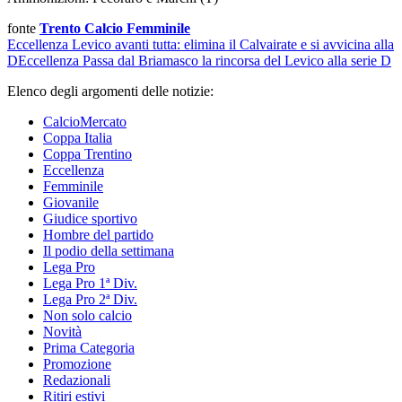
fonte
Trento Calcio Femminile
Eccellenza
Levico avanti tutta: elimina il Calvairate e si avvicina alla
D
Eccellenza
Passa dal Briamasco la rincorsa del Levico alla serie D
Elenco degli argomenti delle notizie:
CalcioMercato
Coppa Italia
Coppa Trentino
Eccellenza
Femminile
Giovanile
Giudice sportivo
Hombre del partido
Il podio della settimana
Lega Pro
Lega Pro 1ª Div.
Lega Pro 2ª Div.
Non solo calcio
Novità
Prima Categoria
Promozione
Redazionali
Ritiri estivi