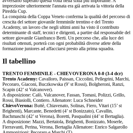
avversario superato questa volta nella sfida più importante. A
impreziosire ulteriormente l'annata era già arrivata la vittoria della
Piredda Cup.
La conquista della Coppa Veneto conferma la qualità del percorso di
crescita del settore giovanile femminile trentino e del Trento
Academy, un lavoro che negli ultimi anni ha visto il contributo
determinante di staff, tecnici e dirigenti, a partire dal responsabile del
settore giovanile Gianfranco Berti. Un percorso che, alla luce dei
risultati ottenuti, porterà con ogni probabilità diverse atlete della
formazione juniores ad affacciarsi presto alla prima squadra.
Il tabellino
TRENTO FEMMINILE - CHIEVOVERONA 0-0 (3-4 dcr)
Trento Academy:
Cavalloro, Paissan, Ciccolini, Pellegrini, Marchi,
Pecoraro, Giaconi, Buczkowska (9’ st Rossi), Bolgheroni, Ranzi,
Scapin (42’ st Valcanover).
A disposizione: Calò, Valcanover, Fassan, Tomasi, Polizzi, Grillo,
Rossi, Biasiolli, Contiero. Allenatore: Luca Schneider
ChievoVerona:
Buttè, Chiavenato, Solinas, Fiero, Vitari (15’ st
Brighenti), Marcante, Benedetti (4’ st Bonizzato), Cavallin,
Bachmaschi (42’ st Verona), Boretti, Pasqualini (44’ st Bertaglia).
A disposizione: Mazzi, Bertaiola, Brighenti, Bonizzato, Moserle,
Fierravanti, Perina, Verona, Bertaglia Allenatore: Enrico Salgarollo
Ammonizioni: Pecoraro e Marchi (T)