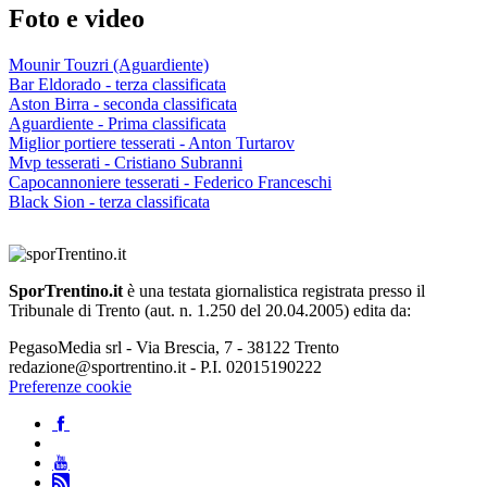
Foto e video
Mounir Touzri (Aguardiente)
Bar Eldorado - terza classificata
Aston Birra - seconda classificata
Aguardiente - Prima classificata
Miglior portiere tesserati - Anton Turtarov
Mvp tesserati - Cristiano Subranni
Capocannoniere tesserati - Federico Franceschi
Black Sion - terza classificata
SporTrentino.it
è una testata giornalistica registrata presso il
Tribunale di Trento (aut. n. 1.250 del 20.04.2005) edita da:
PegasoMedia srl - Via Brescia, 7 - 38122 Trento
redazione@sportrentino.it - P.I. 02015190222
Preferenze cookie