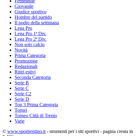
Femminile
Giovanile
Giudice sportivo
Hombre del partido
Il podio della settimana
Lega Pro
Lega Pro 1ª Div.
Lega Pro 2ª Div.
Non solo calcio
Novità
Prima Categoria
Promozione
Redazionali
Ritiri estivi
Seconda Categoria
Serie B
Serie C
Serie C2
Serie D
Top 3 Prima Categoria
Tornei
Torneo Città di Trento
Varie
©
www.sportrentino.it
- strumenti per i siti sportivi - pagina creata in