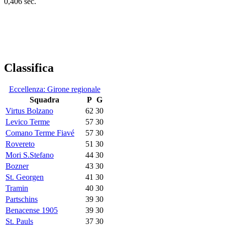
0,406 sec.
Classifica
Eccellenza: Girone regionale
Squadra
P
G
Virtus Bolzano
62
30
Levico Terme
57
30
Comano Terme Fiavé
57
30
Rovereto
51
30
Mori S.Stefano
44
30
Bozner
43
30
St. Georgen
41
30
Tramin
40
30
Partschins
39
30
Benacense 1905
39
30
St. Pauls
37
30