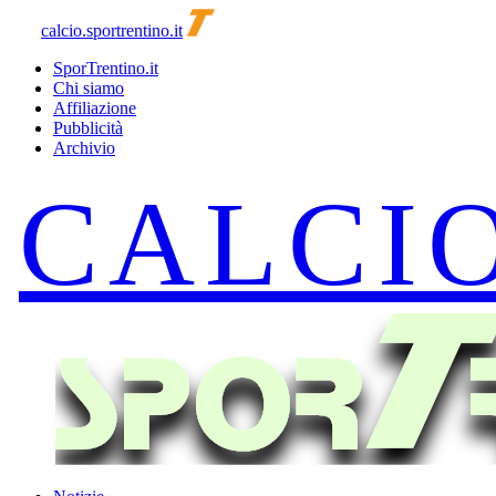
calcio.sportrentino.it
SporTrentino.it
Chi siamo
Affiliazione
Pubblicità
Archivio