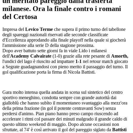
un meritato pareggio dalla trasferta
milanese. Ora la finale contro i romani
del Certosa
Impresa del
Levico Terme
che supera il primo turno del tabellone
degli spareggi nazionali riservati alle seconde classificate
d'Eccellenza approdando alla finale playoff nella quale si giocherà
l'ammissione alla serie D della stagione prossima.
Dopo aver battuto sette giorni fa in viale Lido i milanesi
dell'
Academy Calvairate
(1-0) grazie alla rete pesante di
Amorth,
l'undici del lago è riuscito ad impattare
1-1
nel retour match giocato
a Segrate guadagnandosi con pieno merito il passaggio del turno. Il
gol qualificazione porta la firma di Nicola Battisti.
Gara molto intensa quella andata in scena sul sintetico del centro
sportivo meneghino, condotta sempre con grande autorità dai
gialloblù che hanno subìto il momentaneo svantaggio alla mezz'ora
della prima frazione (in gol il potente centravanti Sow) senza
perdersi d'animo. Pian piano hanno preso campo riuscendo ad
accelerare i ritmi col passare dei minuti malgrado il grande caldo di
questo ultimo weekend di maggio. Dopo alcune occasioni non
sfruttate, al 74' è così arrivato il gol del pareggio siglato da
Battisti