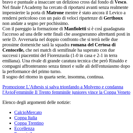
bravo e puntuale a insaccare un delizioso cross dal fondo di
Vesco
.
Nel finale l'Academy ha cercato di riportarsi avanti senza realmente
impensierire la porta di
Matrone
mentre è stato ancora il Levico a
rendersi pericoloso con un paio di veloci ripartenze di
Gerthoux
non andate a segno per pochissimo.
Con il pareggio la formazione di
Manfioletti
si è così guadagnata
l'accesso ad una delle sette finali che assegneranno altrettanti posti in
serie D. Avversaria nel doppio confronto che si terrà nelle due
prossime domeniche sarà la squadra
romana del Certosa di
Centocelle,
che nei match di semifinale ha superato con due
successi i piacentini del Fiorenzuola (1-0 in casa e 2-1 in terra
emiliana). Una rivale di grande caratura tecnica che però Rinaldo e
compagni affronteranno senza timori e sulle ali dell'entusiasmo dopo
la performance del primo turno.
Il sogno del ritorno in quarta serie, insomma, continua.
Promozione
L'Athesis si salva trionfando a Molveno e condanna
l'Avio
Femminile
Il Trento femminile juniores vince la Coppa Veneto
Elenco degli argomenti delle notizie:
CalcioMercato
Coppa Italia
Coppa Trentino
Eccellenza