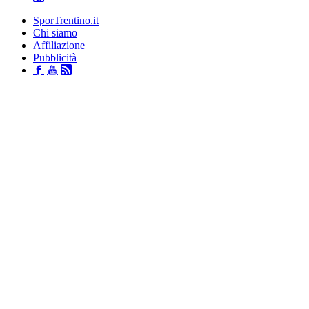
SporTrentino.it
Chi siamo
Affiliazione
Pubblicità