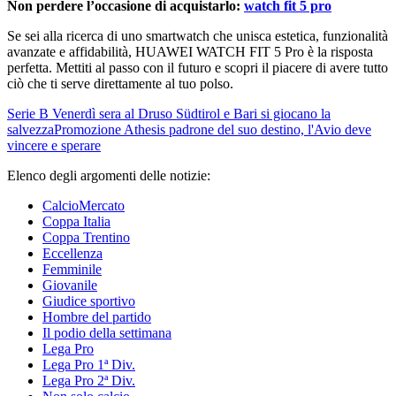
Non perdere l’occasione di acquistarlo:
watch fit 5 pro
Se sei alla ricerca di uno smartwatch che unisca estetica, funzionalità
avanzate e affidabilità, HUAWEI WATCH FIT 5 Pro è la risposta
perfetta. Mettiti al passo con il futuro e scopri il piacere di avere tutto
ciò che ti serve direttamente al tuo polso.
Serie B
Venerdì sera al Druso Südtirol e Bari si giocano la
salvezza
Promozione
Athesis padrone del suo destino, l'Avio deve
vincere e sperare
Elenco degli argomenti delle notizie:
CalcioMercato
Coppa Italia
Coppa Trentino
Eccellenza
Femminile
Giovanile
Giudice sportivo
Hombre del partido
Il podio della settimana
Lega Pro
Lega Pro 1ª Div.
Lega Pro 2ª Div.