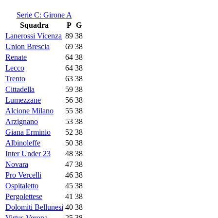
Serie C: Girone A
Squadra
P
G
Lanerossi Vicenza
89
38
Union Brescia
69
38
Renate
64
38
Lecco
64
38
Trento
63
38
Cittadella
59
38
Lumezzane
56
38
Alcione Milano
55
38
Arzignano
53
38
Giana Erminio
52
38
Albinoleffe
50
38
Inter Under 23
48
38
Novara
47
38
Pro Vercelli
46
38
Ospitaletto
45
38
Pergolettese
41
38
Dolomiti Bellunesi
40
38
Virtus Verona
25
38