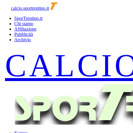
calcio.sportrentino.it
SporTrentino.it
Chi siamo
Affiliazione
Pubblicità
Archivio