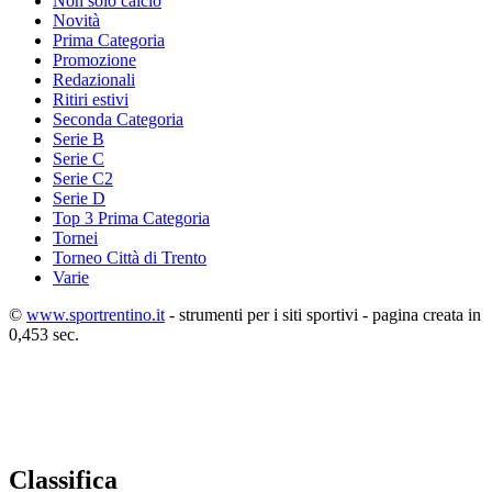
Non solo calcio
Novità
Prima Categoria
Promozione
Redazionali
Ritiri estivi
Seconda Categoria
Serie B
Serie C
Serie C2
Serie D
Top 3 Prima Categoria
Tornei
Torneo Città di Trento
Varie
©
www.sportrentino.it
- strumenti per i siti sportivi - pagina creata in
0,453 sec.
Classifica