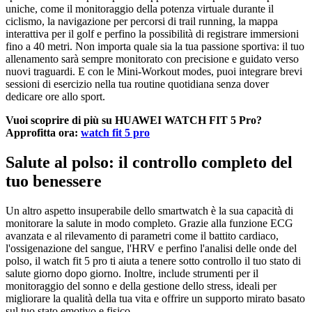
uniche, come il monitoraggio della potenza virtuale durante il
ciclismo, la navigazione per percorsi di trail running, la mappa
interattiva per il golf e perfino la possibilità di registrare immersioni
fino a 40 metri. Non importa quale sia la tua passione sportiva: il tuo
allenamento sarà sempre monitorato con precisione e guidato verso
nuovi traguardi. E con le Mini-Workout modes, puoi integrare brevi
sessioni di esercizio nella tua routine quotidiana senza dover
dedicare ore allo sport.
Vuoi scoprire di più su HUAWEI WATCH FIT 5 Pro?
Approfitta ora:
watch fit 5 pro
Salute al polso: il controllo completo del
tuo benessere
Un altro aspetto insuperabile dello smartwatch è la sua capacità di
monitorare la salute in modo completo. Grazie alla funzione ECG
avanzata e al rilevamento di parametri come il battito cardiaco,
l'ossigenazione del sangue, l'HRV e perfino l'analisi delle onde del
polso, il watch fit 5 pro ti aiuta a tenere sotto controllo il tuo stato di
salute giorno dopo giorno. Inoltre, include strumenti per il
monitoraggio del sonno e della gestione dello stress, ideali per
migliorare la qualità della tua vita e offrire un supporto mirato basato
sul tuo stato emotivo e fisico.