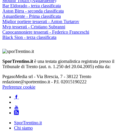
Mounir Touzri (Aguardiente)
Bar Eldorado - terza classificata
Aston Birra - seconda classificata
Aguardiente - Prima classificata
Miglior portiere tesserati - Anton Turtarov
Mvp tesserati - Cristiano Subranni
Capocannoniere tesserati - Federico Franceschi
Black Sion - terza classificata
SporTrentino.it
è una testata giornalistica registrata presso il
Tribunale di Trento (aut. n. 1.250 del 20.04.2005) edita da:
PegasoMedia srl - Via Brescia, 7 - 38122 Trento
redazione@sportrentino.it - P.I. 02015190222
Preferenze cookie
SporTrentino.it
Chi siamo