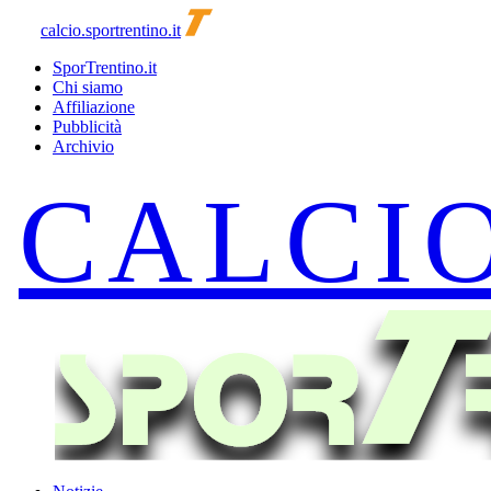
calcio.sportrentino.it
SporTrentino.it
Chi siamo
Affiliazione
Pubblicità
Archivio