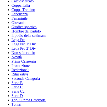
CalcioMercato
Coppa Italia
Coppa Trentino
Eccellenza
Femminile
Giovanile
Giudice sportivo
Hombre del partido
Il podio della settimana
Lega Pro
Lega Pro 1ª Div.
Lega Pro 2ª Div.
Non solo calcio
Novità
Prima Categoria
Promozione
Redazionali
Ritiri estivi
Seconda Categoria
Serie B
Serie C
Serie C2
Serie D
Top 3 Prima Categoria
Tornei