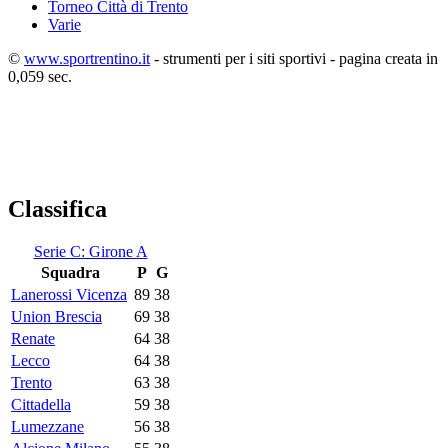
Torneo Città di Trento
Varie
©
www.sportrentino.it
- strumenti per i siti sportivi - pagina creata in
0,059 sec.
Classifica
Serie C: Girone A
Squadra
P
G
Lanerossi Vicenza
89
38
Union Brescia
69
38
Renate
64
38
Lecco
64
38
Trento
63
38
Cittadella
59
38
Lumezzane
56
38