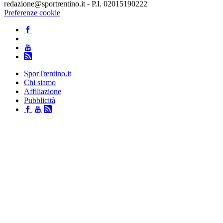
redazione@sportrentino.it - P.I. 02015190222
Preferenze cookie
SporTrentino.it
Chi siamo
Affiliazione
Pubblicità