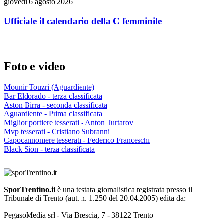
giovedì 6 agosto 2026
Ufficiale il calendario della C femminile
Foto e video
Mounir Touzri (Aguardiente)
Bar Eldorado - terza classificata
Aston Birra - seconda classificata
Aguardiente - Prima classificata
Miglior portiere tesserati - Anton Turtarov
Mvp tesserati - Cristiano Subranni
Capocannoniere tesserati - Federico Franceschi
Black Sion - terza classificata
SporTrentino.it
è una testata giornalistica registrata presso il
Tribunale di Trento (aut. n. 1.250 del 20.04.2005) edita da:
PegasoMedia srl - Via Brescia, 7 - 38122 Trento