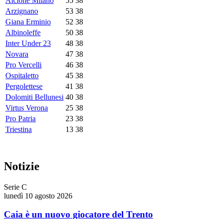
Alcione Milano
55
38
Arzignano
53
38
Giana Erminio
52
38
Albinoleffe
50
38
Inter Under 23
48
38
Novara
47
38
Pro Vercelli
46
38
Ospitaletto
45
38
Pergolettese
41
38
Dolomiti Bellunesi
40
38
Virtus Verona
25
38
Pro Patria
23
38
Triestina
13
38
Notizie
Serie C
lunedì 10 agosto 2026
Caia è un nuovo giocatore del Trento