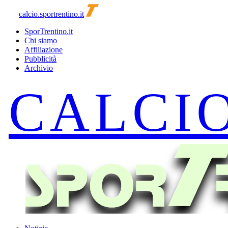
calcio.sportrentino.it
SporTrentino.it
Chi siamo
Affiliazione
Pubblicità
Archivio