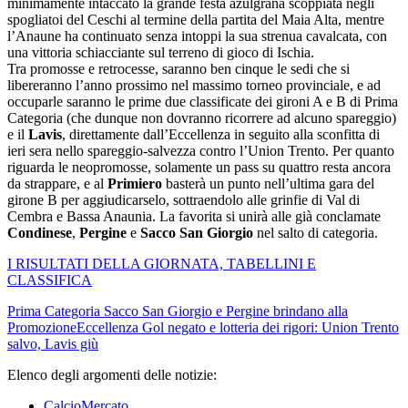
minimamente intaccato la grande festa azulgrana scoppiata negli
spogliatoi del Ceschi al termine della partita del Maia Alta, mentre
l’Anaune ha continuato senza intoppi la sua strenua cavalcata, con
una vittoria schiacciante sul terreno di gioco di Ischia.
Tra promosse e retrocesse, saranno ben cinque le sedi che si
libereranno l’anno prossimo nel massimo torneo provinciale, e ad
occuparle saranno le prime due classificate dei gironi A e B di Prima
Categoria (che dunque non dovranno ricorrere ad alcuno spareggio)
e il
Lavis
, direttamente dall’Eccellenza in seguito alla sconfitta di
ieri sera nello spareggio-salvezza contro l’Union Trento. Per quanto
riguarda le neopromosse, solamente un pass su quattro resta ancora
da strappare, e al
Primiero
basterà un punto nell’ultima gara del
girone B per aggiudicarselo, sottraendolo alle grinfie di Val di
Cembra e Bassa Anaunia. La favorita si unirà alle già conclamate
Condinese
,
Pergine
e
Sacco San Giorgio
nel salto di categoria.
I RISULTATI DELLA GIORNATA, TABELLINI E
CLASSIFICA
Prima Categoria
Sacco San Giorgio e Pergine brindano alla
Promozione
Eccellenza
Gol negato e lotteria dei rigori: Union Trento
salvo, Lavis giù
Elenco degli argomenti delle notizie:
CalcioMercato