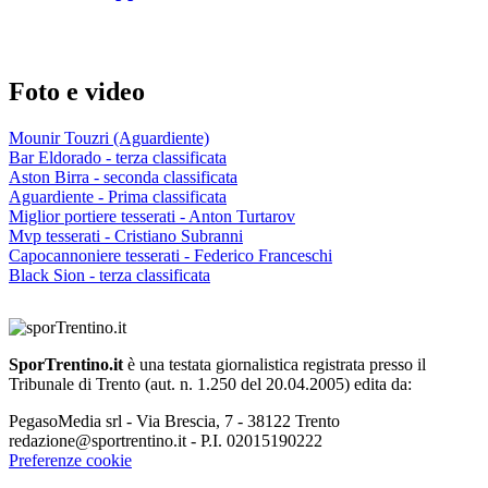
Foto e video
Mounir Touzri (Aguardiente)
Bar Eldorado - terza classificata
Aston Birra - seconda classificata
Aguardiente - Prima classificata
Miglior portiere tesserati - Anton Turtarov
Mvp tesserati - Cristiano Subranni
Capocannoniere tesserati - Federico Franceschi
Black Sion - terza classificata
SporTrentino.it
è una testata giornalistica registrata presso il
Tribunale di Trento (aut. n. 1.250 del 20.04.2005) edita da:
PegasoMedia srl - Via Brescia, 7 - 38122 Trento
redazione@sportrentino.it - P.I. 02015190222
Preferenze cookie