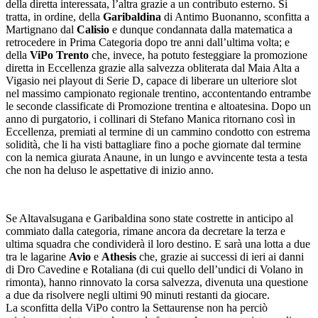
della diretta interessata, l’altra grazie a un contributo esterno. Si
tratta, in ordine, della
Garibaldina
di Antimo Buonanno, sconfitta a
Martignano dal
Calisio
e dunque condannata dalla matematica a
retrocedere in Prima Categoria dopo tre anni dall’ultima volta; e
della
ViPo Trento
che, invece, ha potuto festeggiare la promozione
diretta in Eccellenza grazie alla salvezza obliterata dal Maia Alta a
Vigasio nei playout di Serie D, capace di liberare un ulteriore slot
nel massimo campionato regionale trentino, accontentando entrambe
le seconde classificate di Promozione trentina e altoatesina. Dopo un
anno di purgatorio, i collinari di Stefano Manica ritornano così in
Eccellenza, premiati al termine di un cammino condotto con estrema
solidità, che li ha visti battagliare fino a poche giornate dal termine
con la nemica giurata Anaune, in un lungo e avvincente testa a testa
che non ha deluso le aspettative di inizio anno.
Se Altavalsugana e Garibaldina sono state costrette in anticipo al
commiato dalla categoria, rimane ancora da decretare la terza e
ultima squadra che condividerà il loro destino. E sarà una lotta a due
tra le lagarine
Avio
e
Athesis
che, grazie ai successi di ieri ai danni
di Dro Cavedine e Rotaliana (di cui quello dell’undici di Volano in
rimonta), hanno rinnovato la corsa salvezza, divenuta una questione
a due da risolvere negli ultimi 90 minuti restanti da giocare.
La sconfitta della ViPo contro la Settaurense non ha perciò