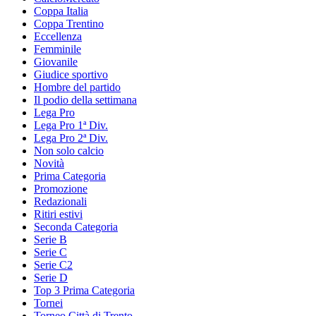
Coppa Italia
Coppa Trentino
Eccellenza
Femminile
Giovanile
Giudice sportivo
Hombre del partido
Il podio della settimana
Lega Pro
Lega Pro 1ª Div.
Lega Pro 2ª Div.
Non solo calcio
Novità
Prima Categoria
Promozione
Redazionali
Ritiri estivi
Seconda Categoria
Serie B
Serie C
Serie C2
Serie D
Top 3 Prima Categoria
Tornei
Torneo Città di Trento