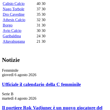
Calisio Calcio
40
30
Nago Torbole
37
30
Dro Cavedine
35
30
Athesis Calcio
32
30
Borgo
31
30
Avio Calcio
30
30
Garibaldina
24
30
Altavalsugana
21
30
Notizie
Femminile
giovedì 6 agosto 2026
Ufficiale il calendario della C femminile
Serie B
martedì 4 agosto 2026
Il portiere Rok Vadjunec è un nuovo giocatore del