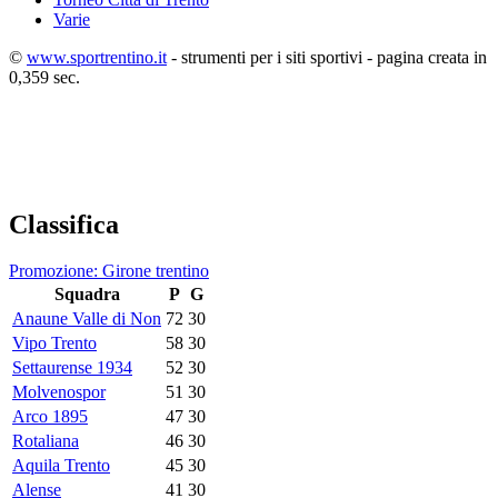
Varie
©
www.sportrentino.it
- strumenti per i siti sportivi - pagina creata in
0,359 sec.
Classifica
Promozione: Girone trentino
Squadra
P
G
Anaune Valle di Non
72
30
Vipo Trento
58
30
Settaurense 1934
52
30
Molvenospor
51
30
Arco 1895
47
30
Rotaliana
46
30
Aquila Trento
45
30
Alense
41
30