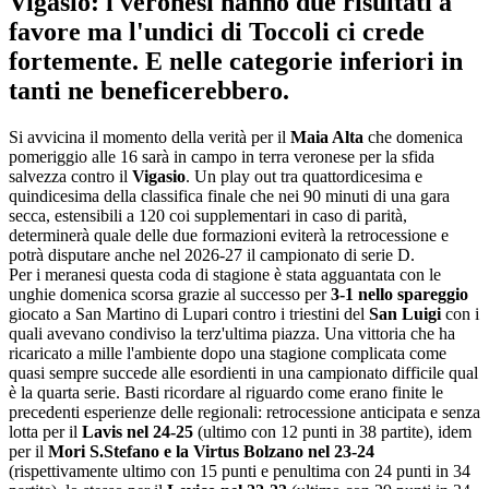
Vigasio: i veronesi hanno due risultati a
favore ma l'undici di Toccoli ci crede
fortemente. E nelle categorie inferiori in
tanti ne beneficerebbero.
Si avvicina il momento della verità per il
Maia Alta
che domenica
pomeriggio alle 16 sarà in campo in terra veronese per la sfida
salvezza contro il
Vigasio
. Un play out tra quattordicesima e
quindicesima della classifica finale che nei 90 minuti di una gara
secca, estensibili a 120 coi supplementari in caso di parità,
determinerà quale delle due formazioni eviterà la retrocessione e
potrà disputare anche nel 2026-27 il campionato di serie D.
Per i meranesi questa coda di stagione è stata agguantata con le
unghie domenica scorsa grazie al successo per
3-1 nello spareggio
giocato a San Martino di Lupari contro i triestini del
San Luigi
con i
quali avevano condiviso la terz'ultima piazza. Una vittoria che ha
ricaricato a mille l'ambiente dopo una stagione complicata come
quasi sempre succede alle esordienti in una campionato difficile qual
è la quarta serie. Basti ricordare al riguardo come erano finite le
precedenti esperienze delle regionali: retrocessione anticipata e senza
lotta per il
Lavis nel 24-25
(ultimo con 12 punti in 38 partite), idem
per il
Mori S.Stefano e la Virtus Bolzano nel 23-24
(rispettivamente ultimo con 15 punti e penultima con 24 punti in 34