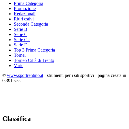
Prima Categoria
Promozione
Redazionali
Ritiri estivi
Seconda Categoria
Serie B
Serie C
Serie C2
Serie D
Top 3 Prima Categoria
Tornei
Torneo Città di Trento
Varie
©
www.sportrentino.it
- strumenti per i siti sportivi - pagina creata in
0,391 sec.
Classifica