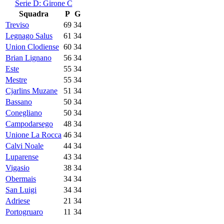
Serie D: Girone C
Squadra
P
G
Treviso
69
34
Legnago Salus
61
34
Union Clodiense
60
34
Brian Lignano
56
34
Este
55
34
Mestre
55
34
Cjarlins Muzane
51
34
Bassano
50
34
Conegliano
50
34
Campodarsego
48
34
Unione La Rocca
46
34
Calvi Noale
44
34
Luparense
43
34
Vigasio
38
34
Obermais
34
34
San Luigi
34
34
Adriese
21
34
Portogruaro
11
34