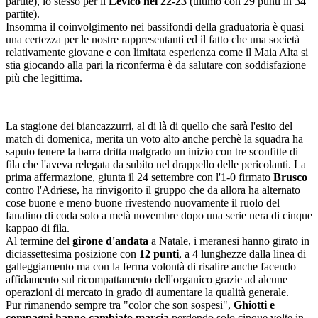
partite), lo stesso per il
Levico nel 22-23
(ultimo con 29 punti in 34
partite).
Insomma il coinvolgimento nei bassifondi della graduatoria è quasi
una certezza per le nostre rappresentanti ed il fatto che una società
relativamente giovane e con limitata esperienza come il Maia Alta si
stia giocando alla pari la riconferma è da salutare con soddisfazione
più che legittima.
La stagione dei biancazzurri, al di là di quello che sarà l'esito del
match di domenica, merita un voto alto anche perchè la squadra ha
saputo tenere la barra dritta malgrado un inizio con tre sconfitte di
fila che l'aveva relegata da subito nel drappello delle pericolanti. La
prima affermazione, giunta il 24 settembre con l'1-0 firmato
Brusco
contro l'Adriese, ha rinvigorito il gruppo che da allora ha alternato
cose buone e meno buone rivestendo nuovamente il ruolo del
fanalino di coda solo a metà novembre dopo una serie nera di cinque
kappao di fila.
Al termine del
girone d'andata
a Natale, i meranesi hanno girato in
diciassettesima posizione con
12 punti
, a 4 lunghezze dalla linea di
galleggiamento ma con la ferma volontà di risalire anche facendo
affidamento sul ricompattamento dell'organico grazie ad alcune
operazioni di mercato in grado di aumentare la qualità generale.
Pur rimanendo sempre tra "color che son sospesi",
Ghiotti e
compagni hanno cambiato marcia
perdendo solo cinque volte in