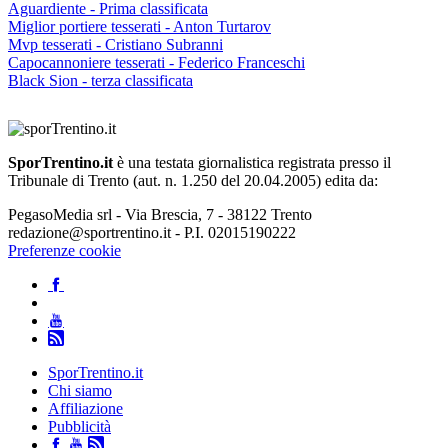
Aguardiente - Prima classificata
Miglior portiere tesserati - Anton Turtarov
Mvp tesserati - Cristiano Subranni
Capocannoniere tesserati - Federico Franceschi
Black Sion - terza classificata
SporTrentino.it
è una testata giornalistica registrata presso il
Tribunale di Trento (aut. n. 1.250 del 20.04.2005) edita da:
PegasoMedia srl - Via Brescia, 7 - 38122 Trento
redazione@sportrentino.it - P.I. 02015190222
Preferenze cookie
SporTrentino.it
Chi siamo
Affiliazione
Pubblicità