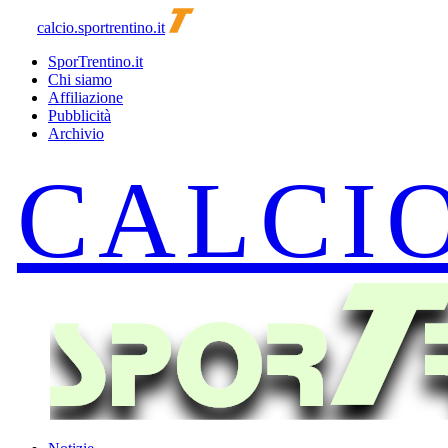
calcio.sportrentino.it
SporTrentino.it
Chi siamo
Affiliazione
Pubblicità
Archivio