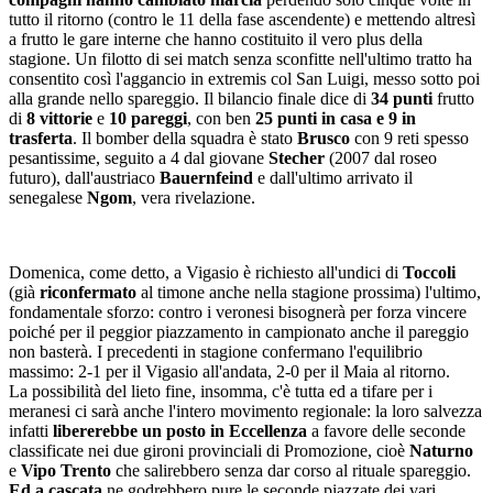
tutto il ritorno (contro le 11 della fase ascendente) e mettendo altresì
a frutto le gare interne che hanno costituito il vero plus della
stagione. Un filotto di sei match senza sconfitte nell'ultimo tratto ha
consentito così l'aggancio in extremis col San Luigi, messo sotto poi
alla grande nello spareggio. Il bilancio finale dice di
34 punti
frutto
di
8 vittorie
e
10 pareggi
, con ben
25 punti in casa e 9 in
trasferta
. Il bomber della squadra è stato
Brusco
con 9 reti spesso
pesantissime, seguito a 4 dal giovane
Stecher
(2007 dal roseo
futuro), dall'austriaco
Bauernfeind
e dall'ultimo arrivato il
senegalese
Ngom
, vera rivelazione.
Domenica, come detto, a Vigasio è richiesto all'undici di
Toccoli
(già
riconfermato
al timone anche nella stagione prossima) l'ultimo,
fondamentale sforzo: contro i veronesi bisognerà per forza vincere
poiché per il peggior piazzamento in campionato anche il pareggio
non basterà. I precedenti in stagione confermano l'equilibrio
massimo: 2-1 per il Vigasio all'andata, 2-0 per il Maia al ritorno.
La possibilità del lieto fine, insomma, c'è tutta ed a tifare per i
meranesi ci sarà anche l'intero movimento regionale: la loro salvezza
infatti
libererebbe un posto in Eccellenza
a favore delle seconde
classificate nei due gironi provinciali di Promozione, cioè
Naturno
e
Vipo Trento
che salirebbero senza dar corso al rituale spareggio.
Ed a cascata
ne godrebbero pure le seconde piazzate dei vari