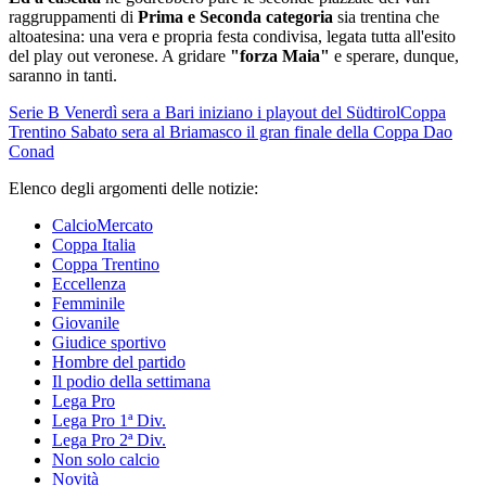
raggruppamenti di
Prima e Seconda categoria
sia trentina che
altoatesina: una vera e propria festa condivisa, legata tutta all'esito
del play out veronese. A gridare
"forza Maia"
e sperare, dunque,
saranno in tanti.
Serie B
Venerdì sera a Bari iniziano i playout del Südtirol
Coppa
Trentino
Sabato sera al Briamasco il gran finale della Coppa Dao
Conad
Elenco degli argomenti delle notizie:
CalcioMercato
Coppa Italia
Coppa Trentino
Eccellenza
Femminile
Giovanile
Giudice sportivo
Hombre del partido
Il podio della settimana
Lega Pro
Lega Pro 1ª Div.
Lega Pro 2ª Div.
Non solo calcio
Novità