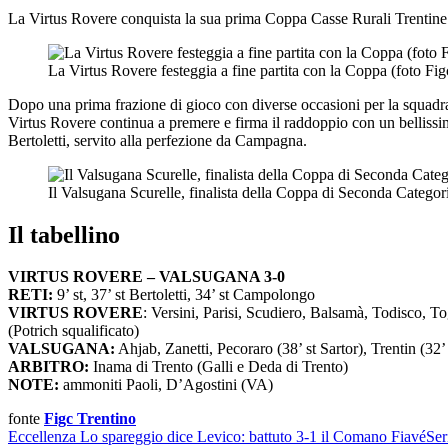
La Virtus Rovere conquista la sua prima Coppa Casse Rurali Trentine di
La Virtus Rovere festeggia a fine partita con la Coppa (foto Fig
Dopo una prima frazione di gioco con diverse occasioni per la squadra ro
Virtus Rovere continua a premere e firma il raddoppio con un bellissimo
Bertoletti, servito alla perfezione da Campagna.
Il Valsugana Scurelle, finalista della Coppa di Seconda Categori
Il tabellino
VIRTUS ROVERE – VALSUGANA 3-0
RETI:
9’ st, 37’ st Bertoletti, 34’ st Campolongo
VIRTUS ROVERE
: Versini, Parisi, Scudiero, Balsamà, Todisco, To
(Potrich squalificato)
VALSUGANA:
Ahjab, Zanetti, Pecoraro (38’ st Sartor), Trentin (32’
ARBITRO:
Inama di Trento (Galli e Deda di Trento)
NOTE:
ammoniti Paoli, D’Agostini (VA)
fonte
Figc Trentino
Eccellenza
Lo spareggio dice Levico: battuto 3-1 il Comano Fiavé
Ser