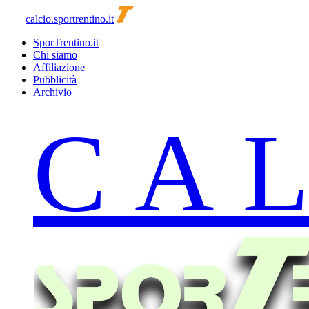
calcio.sportrentino.it
SporTrentino.it
Chi siamo
Affiliazione
Pubblicità
Archivio