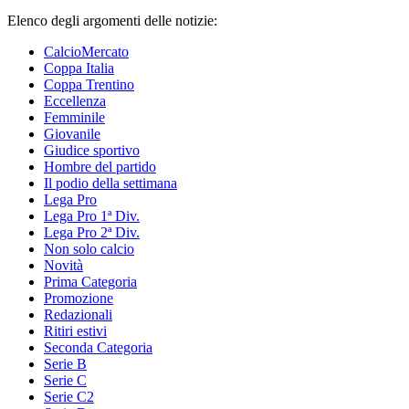
Elenco degli argomenti delle notizie:
CalcioMercato
Coppa Italia
Coppa Trentino
Eccellenza
Femminile
Giovanile
Giudice sportivo
Hombre del partido
Il podio della settimana
Lega Pro
Lega Pro 1ª Div.
Lega Pro 2ª Div.
Non solo calcio
Novità
Prima Categoria
Promozione
Redazionali
Ritiri estivi
Seconda Categoria
Serie B
Serie C
Serie C2