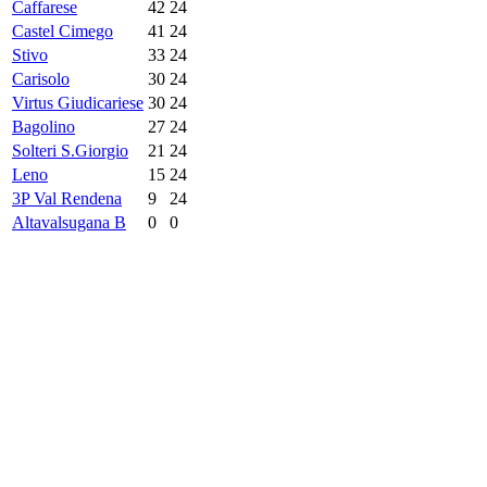
Caffarese
42
24
Castel Cimego
41
24
Stivo
33
24
Carisolo
30
24
Virtus Giudicariese
30
24
Bagolino
27
24
Solteri S.Giorgio
21
24
Leno
15
24
3P Val Rendena
9
24
Altavalsugana B
0
0