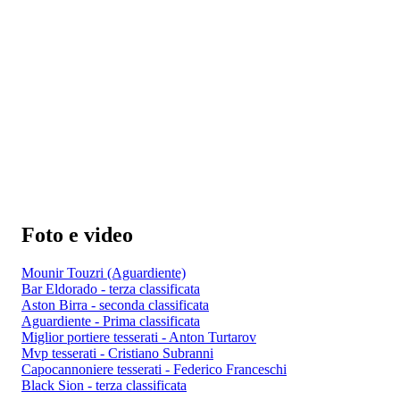
Foto e video
Mounir Touzri (Aguardiente)
Bar Eldorado - terza classificata
Aston Birra - seconda classificata
Aguardiente - Prima classificata
Miglior portiere tesserati - Anton Turtarov
Mvp tesserati - Cristiano Subranni
Capocannoniere tesserati - Federico Franceschi
Black Sion - terza classificata