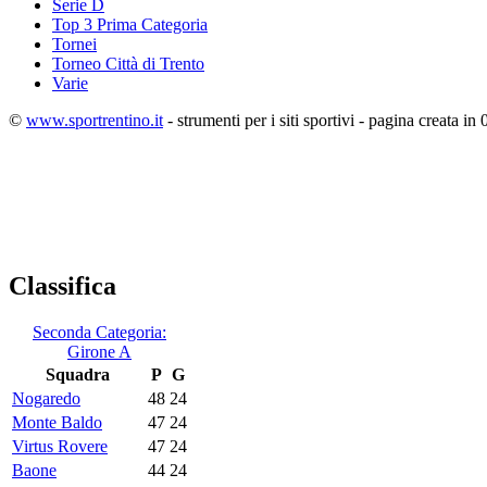
Serie D
Top 3 Prima Categoria
Tornei
Torneo Città di Trento
Varie
©
www.sportrentino.it
- strumenti per i siti sportivi - pagina creata in 
Classifica
Seconda Categoria:
Girone A
Squadra
P
G
Nogaredo
48
24
Monte Baldo
47
24
Virtus Rovere
47
24
Baone
44
24