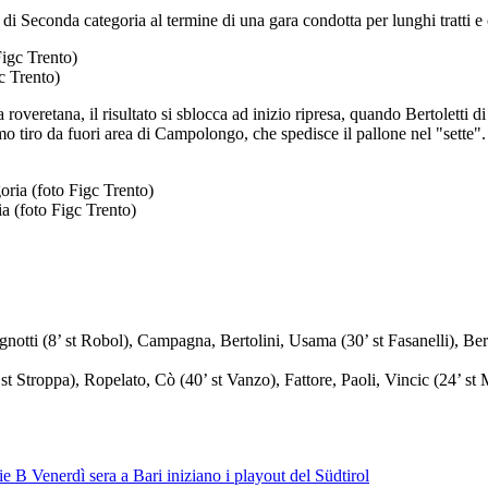
 Seconda categoria al termine di una gara condotta per lunghi tratti e c
c Trento)
veretana, il risultato si sblocca ad inizio ripresa, quando Bertoletti di
 tiro da fuori area di Campolongo, che spedisce il pallone nel "sette". 
a (foto Figc Trento)
gnotti (8’ st Robol), Campagna, Bertolini, Usama (30’ st Fasanelli), Bert
 st Stroppa), Ropelato, Cò (40’ st Vanzo), Fattore, Paoli, Vincic (24’ st
ie B
Venerdì sera a Bari iniziano i playout del Südtirol