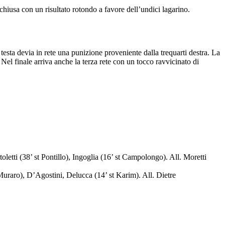
hiusa con un risultato rotondo a favore dell’undici lagarino.
 testa devia in rete una punizione proveniente dalla trequarti destra. La
Nel finale arriva anche la terza rete con un tocco ravvicinato di
oletti (38’ st Pontillo), Ingoglia (16’ st Campolongo). All. Moretti
 Muraro), D’Agostini, Delucca (14’ st Karim). All. Dietre