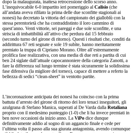
dopo la malaugurata, inattesa retrocessione dello scorso anno.
L’inequivocabile 6-0 impartito ieri pomeriggio al
Calisio
(che
all’andata aveva rifilato la prima delle due sconfitte stagionali ai
nonesi) ha decretato la vittoria del campionato dei gialloblù con la
stessa perentorietà che ha contraddistinto il loro cammino di
quest’anno. Venti vittorie, sei pareggi e due sole sconfitte, e una
striscia di imbattibilità all’attivo che perdura dal 15 febbraio
(secondo turno del girone di ritorno). Questi i risultati che, conditi da
addirittura 67 reti segnate e sole 19 subìte, hanno meritatamente
premiato la truppa di Cipriano Morano. Oltre all’estremamente
prolifica fase realizzativa, con una media di due reti a partita di cui
ben 24 siglate dall’attuale capocannoniere della categoria Zanotti, a
fare la differenza sul lungo termine è stata sicuramente la solidissima
fase difensiva (la migliore del torneo), capace di mettere a referto la
bellezza di sedici “clean-sheet” in ventotto partite.
L’incoronazione anticipata dei nonesi ha coinciso con la prima
battuta d’arresto del girone di ritorno dei loro tenaci inseguitori, gli
azulgrana di Stefano Manica, superati al De Varda dalla
Rotaliana
proprio con il medesimo punteggio (1-0) che li ha invece premiati in
ben nove occasioni da inizio anno. La
ViPo
dice dunque
definitivamente addio al sogno di un aggancio finale e cede per
l’ultima volta il passo alla sua giurata antagonista, avendo comunque