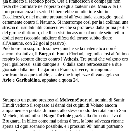
già blindato il secondo posto. Ora a Francescon e compagni non
resta che confidare nell’operato degli altoatesini del Maia Alta (la
loro permanenza in serie D libererebbe un ulteriore slot in
Eccellenza), e nel mentre prepararsi all’eventuale spareggio, quasi
certamente contro il Naturno. Si interrompe così per la i collinari una
striscia di risultati utili consecutivi che si protraeva dalla prima partita
del girone di ritorno, che li ha visti incassare solamente sette reti in
dodici gare (seconda migliore difesa del torneo subito dietro
all’Anaune, con 22 gol al passivo).
Può tirare un sospiro di sollievo, anche se la matematica non è
ancora risolutiva, il
Borgo
di Ennio Floriani, aggiudicatosi all’ultimo
respiro lo scontro diretto contro l’
Athesis
. Tre punti che valgono oro
per i giallorossi, saliti dunque a +6 dalla zona retrocessione a due
giornate dalla fine. I lagarini di Franco, invece, rimangono a
vorticare in acque torbide, a sole due lunghezze di vantaggio su
Avio
e
Garibaldina
, appaiate a quota 24.
Strappato un punto prezioso al
MolvenoSpor
, gli uomini di Samir
Hmidi vedono il sorpasso ai danni dei cugini di Volano ancora
ampiamente a portata di mano, allo stesso modo dei rotaliani di San
Michele, trionfanti sul
Nago Torbole
grazie alla firma decisiva di
Brugnara. In bilico come mai prima d’ora, la lotta salvezza rimane
aperta ad ogni scenario possibile, e i prossimi 90’ minuti potranno