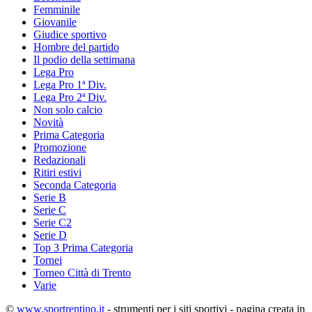
Femminile
Giovanile
Giudice sportivo
Hombre del partido
Il podio della settimana
Lega Pro
Lega Pro 1ª Div.
Lega Pro 2ª Div.
Non solo calcio
Novità
Prima Categoria
Promozione
Redazionali
Ritiri estivi
Seconda Categoria
Serie B
Serie C
Serie C2
Serie D
Top 3 Prima Categoria
Tornei
Torneo Città di Trento
Varie
©
www.sportrentino.it
- strumenti per i siti sportivi - pagina creata in