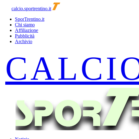
calcio.sportrentino.it
SporTrentino.it
Chi siamo
Affiliazione
Pubblicità
Archivio