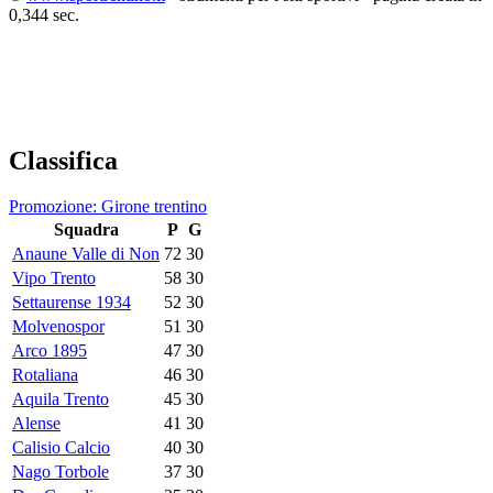
0,344 sec.
Classifica
Promozione: Girone trentino
Squadra
P
G
Anaune Valle di Non
72
30
Vipo Trento
58
30
Settaurense 1934
52
30
Molvenospor
51
30
Arco 1895
47
30
Rotaliana
46
30
Aquila Trento
45
30
Alense
41
30
Calisio Calcio
40
30
Nago Torbole
37
30