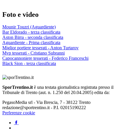
Foto e video
Mounir Touzri (Aguardiente)
Bar Eldorado - terza classificata
Aston Birra - seconda classificata
Aguardiente - Prima classificata
Miglior portiere tesserati - Anton Turtarov
Mvp tesserati - Cristiano Subranni
Capocannoniere tesserati - Federico Franceschi
Black Sion - terza classificata
SporTrentino.it
è una testata giornalistica registrata presso il
Tribunale di Trento (aut. n. 1.250 del 20.04.2005) edita da:
PegasoMedia srl - Via Brescia, 7 - 38122 Trento
redazione@sportrentino.it - P.I. 02015190222
Preferenze cookie