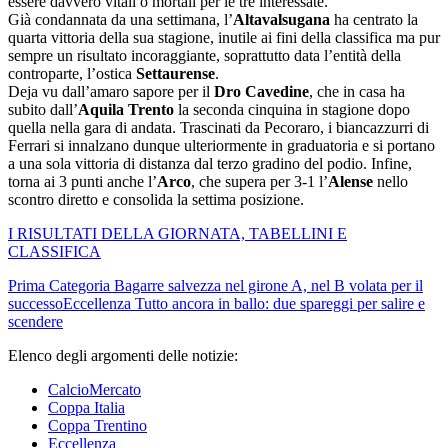
essere davvero vitali o mortali per le tre interessate.
Già condannata da una settimana, l’
Altavalsugana
ha centrato la
quarta vittoria della sua stagione, inutile ai fini della classifica ma pur
sempre un risultato incoraggiante, soprattutto data l’entità della
controparte, l’ostica
Settaurense
.
Deja vu dall’amaro sapore per il
Dro Cavedine
, che in casa ha
subito dall’
Aquila Trento
la seconda cinquina in stagione dopo
quella nella gara di andata. Trascinati da Pecoraro, i biancazzurri di
Ferrari si innalzano dunque ulteriormente in graduatoria e si portano
a una sola vittoria di distanza dal terzo gradino del podio. Infine,
torna ai 3 punti anche l’
Arco
, che supera per 3-1 l’
Alense
nello
scontro diretto e consolida la settima posizione.
I RISULTATI DELLA GIORNATA, TABELLINI E
CLASSIFICA
Prima Categoria
Bagarre salvezza nel girone A, nel B volata per il
successo
Eccellenza
Tutto ancora in ballo: due spareggi per salire e
scendere
Elenco degli argomenti delle notizie:
CalcioMercato
Coppa Italia
Coppa Trentino
Eccellenza