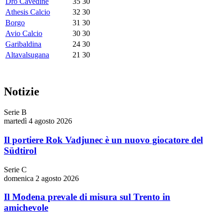
Dro Cavedine
35
30
Athesis Calcio
32
30
Borgo
31
30
Avio Calcio
30
30
Garibaldina
24
30
Altavalsugana
21
30
Notizie
Serie B
martedì 4 agosto 2026
Il portiere Rok Vadjunec è un nuovo giocatore del
Südtirol
Serie C
domenica 2 agosto 2026
Il Modena prevale di misura sul Trento in
amichevole