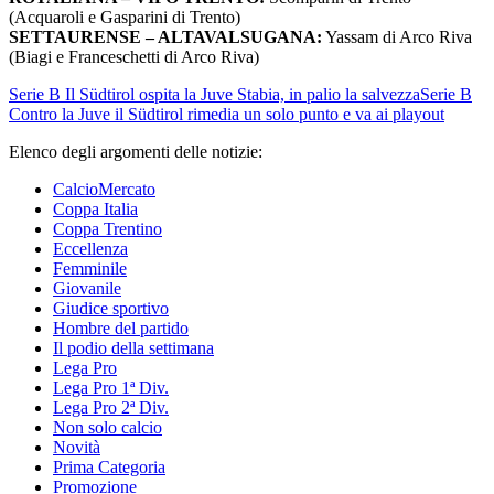
(Acquaroli e Gasparini di Trento)
SETTAURENSE – ALTAVALSUGANA:
Yassam di Arco Riva
(Biagi e Franceschetti di Arco Riva)
Serie B
Il Südtirol ospita la Juve Stabia, in palio la salvezza
Serie B
Contro la Juve il Südtirol rimedia un solo punto e va ai playout
Elenco degli argomenti delle notizie:
CalcioMercato
Coppa Italia
Coppa Trentino
Eccellenza
Femminile
Giovanile
Giudice sportivo
Hombre del partido
Il podio della settimana
Lega Pro
Lega Pro 1ª Div.
Lega Pro 2ª Div.
Non solo calcio
Novità
Prima Categoria
Promozione