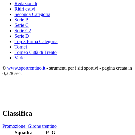
Redazionali
Ritiri estivi
Seconda Categoria
Serie B
Serie C
Serie C2
Serie D
Top 3 Prima Categoria
Tornei
Torneo Città di Trento
Varie
©
www.sportrentino.it
- strumenti per i siti sportivi - pagina creata in
0,328 sec.
Classifica
Promozione: Girone trentino
Squadra
P
G