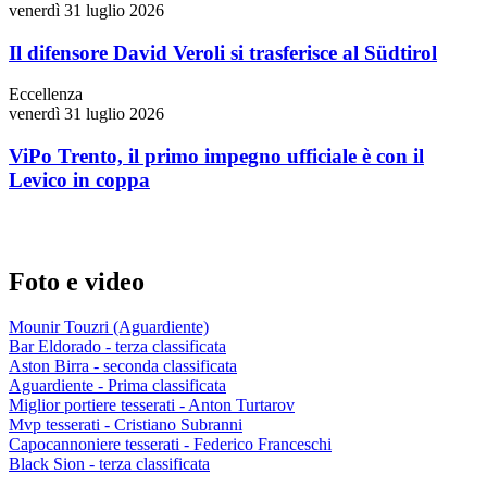
venerdì 31 luglio 2026
Il difensore David Veroli si trasferisce al Südtirol
Eccellenza
venerdì 31 luglio 2026
ViPo Trento, il primo impegno ufficiale è con il
Levico in coppa
Foto e video
Mounir Touzri (Aguardiente)
Bar Eldorado - terza classificata
Aston Birra - seconda classificata
Aguardiente - Prima classificata
Miglior portiere tesserati - Anton Turtarov
Mvp tesserati - Cristiano Subranni
Capocannoniere tesserati - Federico Franceschi
Black Sion - terza classificata