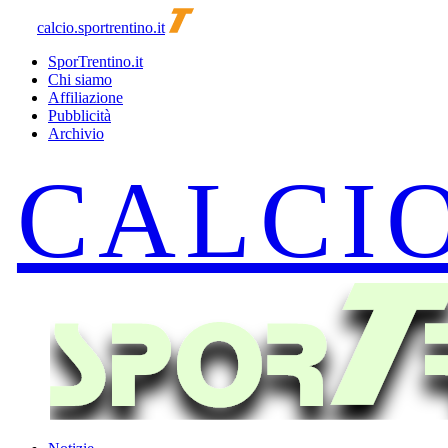
calcio.sportrentino.it
SporTrentino.it
Chi siamo
Affiliazione
Pubblicità
Archivio