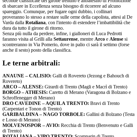
seconde classificate del girone trentino e altoatesino di Promozione
di sbarcare in Eccellenza senza bisogno di ricorrere ad alcuno
spareggio. Comunque, per fugare ogni dubbio, i collinari
proveranno lo stesso a restare sulle orme della capolista, attesi al De
Varda dalla
Rotaliana
, con l'intento di estendere l’imbattibilità che
dura da tutto il girone di ritorno.
Senza più nulla da perdere, infine, i gialloneri di Luca Pedrotti
faranno visita al Grilli alla
Settaurense
, mentre
Arco
e
Alense
si
scontreranno in Via Pomerio, dove in palio ci sarà il settimo (forse
anche il sesto) posto della classifica.
Le terne arbitrali:
ANAUNE – CALISIO:
Galli di Rovereto (Jezong e Bahouch di
Rovereto)
ARCO – ALENSE:
Girardi di Trento (Magli e Macrì di Trento)
BORGO – ATHESIS:
Caretto di Merano (Varagona di Bolzano e
Schroffenegger di Merano)
DRO CAVEDINE – AQUILA TRENTO:
Bravi di Trento
(Carpentari e Tonon di Trento)
GARIBALDINA – NAGO TORBOLE:
Gallini di Bolzano (Testa
e Losso di Merano)
MOLVENOSPOR – AVIO:
Recchia di Trento (Benvenuto e Galli
di Trento)
ROTALIANA – VIPO TRENTO:
Scomparin di Trento