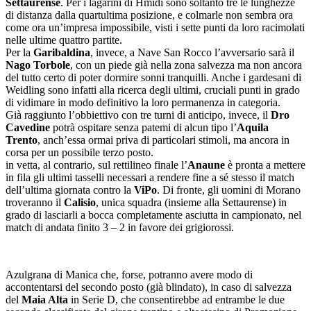
Settaurense
. Per i lagarini di Hmidi sono soltanto tre le lunghezze
di distanza dalla quartultima posizione, e colmarle non sembra ora
come ora un’impresa impossibile, visti i sette punti da loro racimolati
nelle ultime quattro partite.
Per la
Garibaldina
, invece, a Nave San Rocco l’avversario sarà il
Nago Torbole
, con un piede già nella zona salvezza ma non ancora
del tutto certo di poter dormire sonni tranquilli. Anche i gardesani di
Weidling sono infatti alla ricerca degli ultimi, cruciali punti in grado
di vidimare in modo definitivo la loro permanenza in categoria.
Già raggiunto l’obbiettivo con tre turni di anticipo, invece, il
Dro
Cavedine
potrà ospitare senza patemi di alcun tipo l’
Aquila
Trento
, anch’essa ormai priva di particolari stimoli, ma ancora in
corsa per un possibile terzo posto.
in vetta, al contrario, sul rettilineo finale l’
Anaune
è pronta a mettere
in fila gli ultimi tasselli necessari a rendere fine a sé stesso il match
dell’ultima giornata contro la
ViPo
. Di fronte, gli uomini di Morano
troveranno il
Calisio
, unica squadra (insieme alla Settaurense) in
grado di lasciarli a bocca completamente asciutta in campionato, nel
match di andata finito 3 – 2 in favore dei grigiorossi.
Azulgrana di Manica che, forse, potranno avere modo di
accontentarsi del secondo posto (già blindato), in caso di salvezza
del
Maia Alta
in Serie D, che consentirebbe ad entrambe le due