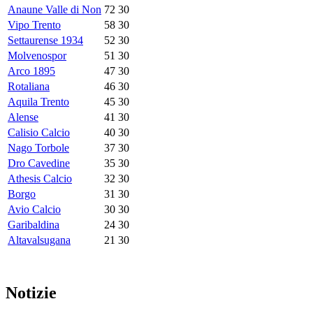
Anaune Valle di Non
72
30
Vipo Trento
58
30
Settaurense 1934
52
30
Molvenospor
51
30
Arco 1895
47
30
Rotaliana
46
30
Aquila Trento
45
30
Alense
41
30
Calisio Calcio
40
30
Nago Torbole
37
30
Dro Cavedine
35
30
Athesis Calcio
32
30
Borgo
31
30
Avio Calcio
30
30
Garibaldina
24
30
Altavalsugana
21
30
Notizie