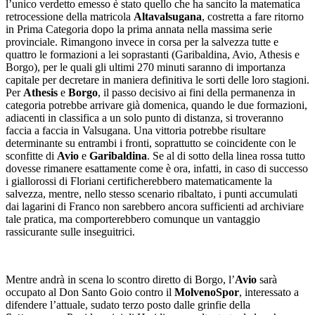
l’unico verdetto emesso è stato quello che ha sancito la matematica
retrocessione della matricola
Altavalsugana
, costretta a fare ritorno
in Prima Categoria dopo la prima annata nella massima serie
provinciale. Rimangono invece in corsa per la salvezza tutte e
quattro le formazioni a lei soprastanti (Garibaldina, Avio, Athesis e
Borgo), per le quali gli ultimi 270 minuti saranno di importanza
capitale per decretare in maniera definitiva le sorti delle loro stagioni.
Per
Athesis
e
Borgo
, il passo decisivo ai fini della permanenza in
categoria potrebbe arrivare già domenica, quando le due formazioni,
adiacenti in classifica a un solo punto di distanza, si troveranno
faccia a faccia in Valsugana. Una vittoria potrebbe risultare
determinante su entrambi i fronti, soprattutto se coincidente con le
sconfitte di
Avio
e
Garibaldina
. Se al di sotto della linea rossa tutto
dovesse rimanere esattamente come è ora, infatti, in caso di successo
i giallorossi di Floriani certificherebbero matematicamente la
salvezza, mentre, nello stesso scenario ribaltato, i punti accumulati
dai lagarini di Franco non sarebbero ancora sufficienti ad archiviare
tale pratica, ma comporterebbero comunque un vantaggio
rassicurante sulle inseguitrici.
Mentre andrà in scena lo scontro diretto di Borgo, l’
Avio
sarà
occupato al Don Santo Goio contro il
MolvenoSpor
, interessato a
difendere l’attuale, sudato terzo posto dalle grinfie della