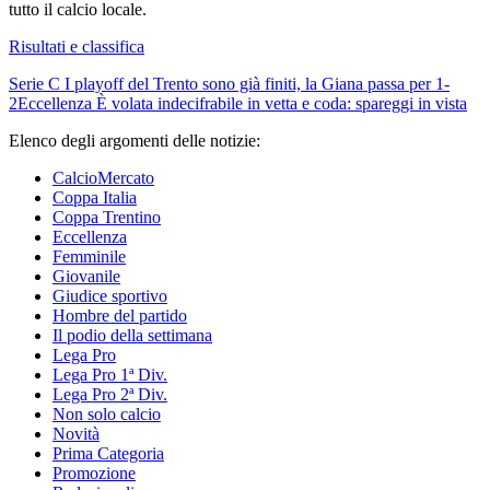
tutto il calcio locale.
Risultati e classifica
Serie C
I playoff del Trento sono già finiti, la Giana passa per 1-
2
Eccellenza
È volata indecifrabile in vetta e coda: spareggi in vista
Elenco degli argomenti delle notizie:
CalcioMercato
Coppa Italia
Coppa Trentino
Eccellenza
Femminile
Giovanile
Giudice sportivo
Hombre del partido
Il podio della settimana
Lega Pro
Lega Pro 1ª Div.
Lega Pro 2ª Div.
Non solo calcio
Novità
Prima Categoria
Promozione