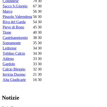
Condinese
79
30
Sacco S.Giorgio
67
30
Marco
56
30
Pinzolo Valrendena
56
30
Riva del Garda
54
30
Pieve di Bono
45
30
Tione
40
30
Castelsangiorgio
38
30
Sopramonte
35
30
Ledrense
34
30
Toblino Calcio
34
30
Aldeno
33
30
Gardolo
33
30
Calcio Bleggio
32
30
Invicta Duomo
21
30
Alta Giudicarie
16
30
Notizie