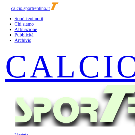
calcio.sportrentino.it
SporTrentino.it
Chi siamo
Affiliazione
Pubblicità
Archivio