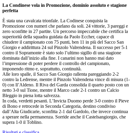
La Condinese vola in Promozione, dominio assoluto e stagione
perfetta
È stata una cavalcata trionfale. La Codinese conquista la
Promozione con numeri che parlano da soli. 24 vittorie, 3 pareggi e
zero sconfitte in 27 partite. Un percorso impeccabile che certifica la
superiorità della squadra guidata da Paolo Eccher, capace di
chiudere il campionato con 75 punti, ben 11 in più del Sacco San
Giorgio e addirittura 24 sul Pinzolo Valrendena. Il successo per 5-1
contro il Sopramonte è stato solo l’ultimo sigillo di una stagione
dominata dall’inizio alla fine. I canarini non hanno mai dato
l’impressione di poter perdere il controllo del campionato,
imponendo ritmo e, soprattutto, continuità.
Alle loro spalle, il Sacco San Giorgio rallenta pareggiando 2-2
contro la Ledrense, mentre il Pinzolo Valrendena vince di misura (1-
0) con ll’Aldeno. Il Riva del Garda consolida il quarto posto con un
netto 3-0 sul Tione, mentre il Marco cade 2-1 contro un Calcio
Bleggio in piena lotta salvezza.
In coda, verdetti pesanti. L’Invicta Duomo perde 3-0 contro il Pieve
di Bono e retrocede in Seconda Categoria, destino condiviso
dall’Alta Giudicarie, sconfitta 2-1 dal Gardolo, che invece continua
a sperare nella permanenza. Sorride anche il Castelsangiorgio, che
supera 1-0 il Toblino.
Risultati e classifica