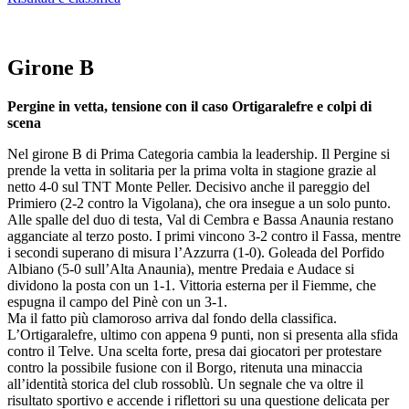
Girone B
Pergine in vetta, tensione con il caso Ortigaralefre e colpi di
scena
Nel girone B di Prima Categoria cambia la leadership. Il Pergine si
prende la vetta in solitaria per la prima volta in stagione grazie al
netto 4-0 sul TNT Monte Peller. Decisivo anche il pareggio del
Primiero (2-2 contro la Vigolana), che ora insegue a un solo punto.
Alle spalle del duo di testa, Val di Cembra e Bassa Anaunia restano
agganciate al terzo posto. I primi vincono 3-2 contro il Fassa, mentre
i secondi superano di misura l’Azzurra (1-0). Goleada del Porfido
Albiano (5-0 sull’Alta Anaunia), mentre Predaia e Audace si
dividono la posta con un 1-1. Vittoria esterna per il Fiemme, che
espugna il campo del Pinè con un 3-1.
Ma il fatto più clamoroso arriva dal fondo della classifica.
L’Ortigaralefre, ultimo con appena 9 punti, non si presenta alla sfida
contro il Telve. Una scelta forte, presa dai giocatori per protestare
contro la possibile fusione con il Borgo, ritenuta una minaccia
all’identità storica del club rossoblù. Un segnale che va oltre il
risultato sportivo e accende i riflettori su una questione delicata per