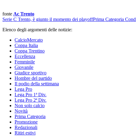
fonte
Ac Trento
Serie C
Trento, è giunto il momento dei playoff
Prima Categoria
Condi
Elenco degli argomenti delle notizie:
CalcioMercato
Coppa Italia
Coppa Trentino
Eccellenza
Femminile
Giovanile
Giudice sportivo
Hombre del partido
Il podio della settimana
Lega Pro
Lega Pro 1ª Div.
Lega Pro 2ª Div.
Non solo calcio
Novità
Prima Categoria
Promozione
Redazionali
Ritiri estivi