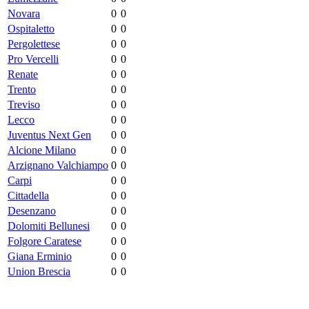
Novara
0
0
Ospitaletto
0
0
Pergolettese
0
0
Pro Vercelli
0
0
Renate
0
0
Trento
0
0
Treviso
0
0
Lecco
0
0
Juventus Next Gen
0
0
Alcione Milano
0
0
Arzignano Valchiampo
0
0
Carpi
0
0
Cittadella
0
0
Desenzano
0
0
Dolomiti Bellunesi
0
0
Folgore Caratese
0
0
Giana Erminio
0
0
Union Brescia
0
0