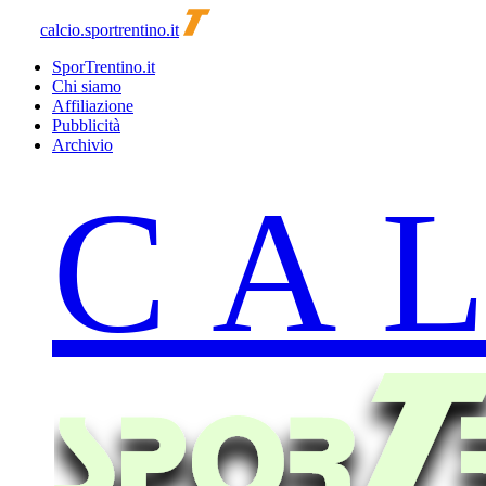
calcio.sportrentino.it
SporTrentino.it
Chi siamo
Affiliazione
Pubblicità
Archivio