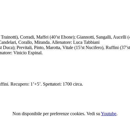
inotti), Corradi, Maffei (40’st Ebone); Giannotti, Sangalli, Aucelli (40
Candelari, Corallo, Miranda. Allenatore: Luca Tabbiani
); Previtali, Pinto, Marotta, Vitale (15’st Nucifero), Ruffini (37’st 
enatore: Vinicio Espinal.
ini. Recupero: 1’+5’. Spettatori: 1700 circa.
Non disponibile per preferenze cookies. Vedi su
Youtube
.