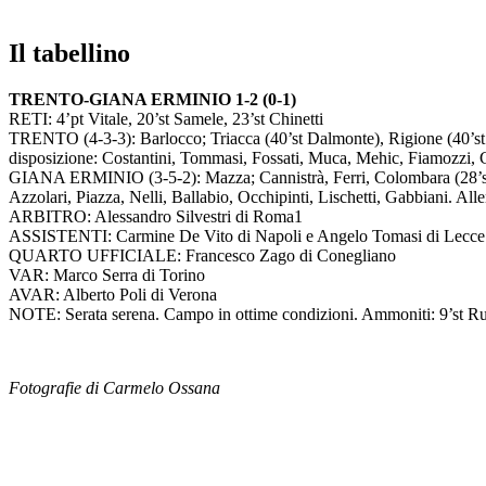
Il tabellino
TRENTO-GIANA ERMINIO 1-2 (0-1)
RETI: 4’pt Vitale, 20’st Samele, 23’st Chinetti
TRENTO (4-3-3): Barlocco; Triacca (40’st Dalmonte), Rigione (40’st Tra
disposizione: Costantini, Tommasi, Fossati, Muca, Mehic, Fiamozzi, 
GIANA ERMINIO (3-5-2): Mazza; Cannistrà, Ferri, Colombara (28’st Duca
Azzolari, Piazza, Nelli, Ballabio, Occhipinti, Lischetti, Gabbiani. All
ARBITRO: Alessandro Silvestri di Roma1
ASSISTENTI: Carmine De Vito di Napoli e Angelo Tomasi di Lecce
QUARTO UFFICIALE: Francesco Zago di Conegliano
VAR: Marco Serra di Torino
AVAR: Alberto Poli di Verona
NOTE: Serata serena. Campo in ottime condizioni. Ammoniti: 9’st Ruff
Fotografie di Carmelo Ossana