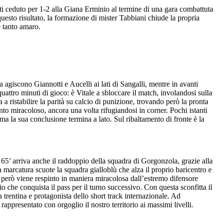
tti ceduto per 1-2 alla Giana Erminio al termine di una gara combattuta
questo risultato, la formazione di mister Tabbiani chiude la propria
e tanto amaro.
agiscono Giannotti e Aucelli ai lati di Sangalli, mentre in avanti
attro minuti di gioco: è Vitale a sbloccare il match, involandosi sulla
 ristabilire la parità su calcio di punizione, trovando però la pronta
nto miracoloso, ancora una volta rifugiandosi in corner. Pochi istanti
ma la sua conclusione termina a lato. Sul ribaltamento di fronte è la
 65’ arriva anche il raddoppio della squadra di Gorgonzola, grazie alla
. La marcatura scuote la squadra gialloblù che alza il proprio baricentro e
he però viene respinto in maniera miracolosa dall’estremo difensore
io che conquista il pass per il turno successivo. Con questa sconfitta il
 trentina e protagonista dello short track internazionale. Ad
appresentato con orgoglio il nostro territorio ai massimi livelli.