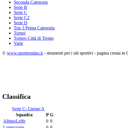
Seconda Categoria
Serie B
Serie C
Serie C2
Serie D
Top 3 Prima Categoria
Tornei
Torneo Città di Trento
Varie
©
www.sportrentino.it
- strumenti per i siti sportivi - pagina creata in 
Classifica
Serie C: Girone A
Squadra
P
G
AlbinoLeffe
0
0
Lumezzane
0
0