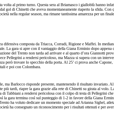
a volta al primo turno. Questa sera al Briamasco i gialloblù hanno infa
i e dal gol di Chinetti che aveva momentaneamente riaperto la sfida. Con 
società nella regular season, ma rimane tantissima amarezza per un final
ea difensiva composta da Triacca, Corradi, Rigione e Maffei. In mediana 
ale. La gara si apre con il vantaggio della Giana Erminio dopo appena qu
ione del Trento non tarda ad arrivare e al quarto d’ora Giannotti prova a
vece Pellegrini a rendersi pericoloso, ma Mazza si supera con un interve
enza però trovare lo specchio della porta. Al 25’ ci prova anche Capone, 
itali e poi con Colombara.
le, ma Barlocco risponde presente, mantenendo il risultato invariato. Al
tte più tardi, riapre la gara grazie alla rete di Chinetti su girata al volo
a di Tabbiani a rendersi pericolosa con il colpo di testa di Pellegrini c
 così la gara termina così sul punteggio di 1-2 in favore della Giana Ermin
l Trento ha voluto dedicare un momento speciale ad Arianna Sighel, atleta
cietà ha consegnato un riconoscimento per i risultati ottenuti e per aver r