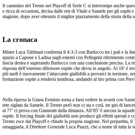
Il cammino del Trento nei Playoff di Serie C si interrompe anche quest
e ricca di occasioni, decisa dalle reti di Vitale e Samele per gli ospit
stagione, dopo aver ottenuto il miglior piazzamento della storia della 
La cronaca
Mister Luca Tabbiani conferma il 4-3-3 con Barlocco tra i pali e la lin
spazio a Capone e Ladisa sugli esterni con Pellegrini riferimento centr
fascia destra e superando Barlocco con una conclusione precisa. La reaz
risposta dell’estremo difensore ospite che devia in angolo. Al 18’ è in
più tardi è nuovamente l’attaccante gialloblù a provarci in torsione, s
formazione ospite a rendersi insidiosa, andando al tiro prima con Prev
Nella ripresa la Giana Erminio torna a farsi vedere in avanti con Same
rete siglata da Samele. Il Trento però non ci sta e così, tre giri di lance
al 77’ ci prova con Giannotti dalla distanza. All’85’ è ancora la squadr
ospite. Il forcing finale dei gialloblù non produce gli effetti sperati e
Trento esce dai Playoff e chiude la propria stagione. Nel prepartita, i
omaggiarla, il Direttore Generale Luca Piazzi, che a nome di tutta la so