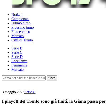
Notizie
Campionati
Ultimo turno
Prossimo turno
Foto e video
Mercato
Città di Trento
Serie B
Serie C
Serie D
Eccellenza
Femminile
Mercato
3 maggio 2026
Serie C
I playoff del Trento sono già finiti, la Giana passa per