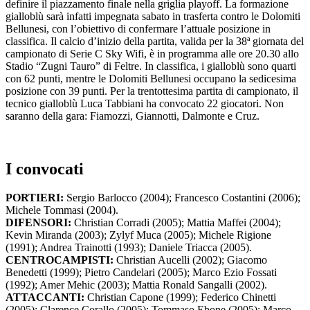
definire il piazzamento finale nella griglia playoff. La formazione
gialloblù sarà infatti impegnata sabato in trasferta contro le Dolomiti
Bellunesi, con l’obiettivo di confermare l’attuale posizione in
classifica. Il calcio d’inizio della partita, valida per la 38ª giornata del
campionato di Serie C Sky Wifi, è in programma alle ore 20.30 allo
Stadio “Zugni Tauro” di Feltre. In classifica, i gialloblù sono quarti
con 62 punti, mentre le Dolomiti Bellunesi occupano la sedicesima
posizione con 39 punti. Per la trentottesima partita di campionato, il
tecnico gialloblù Luca Tabbiani ha convocato 22 giocatori. Non
saranno della gara: Fiamozzi, Giannotti, Dalmonte e Cruz.
I convocati
PORTIERI:
Sergio Barlocco (2004); Francesco Costantini (2006);
Michele Tommasi (2004).
DIFENSORI:
Christian Corradi (2005); Mattia Maffei (2004);
Kevin Miranda (2003); Zylyf Muca (2005); Michele Rigione
(1991); Andrea Trainotti (1993); Daniele Triacca (2005).
CENTROCAMPISTI:
Christian Aucelli (2002); Giacomo
Benedetti (1999); Pietro Candelari (2005); Marco Ezio Fossati
(1992); Amer Mehic (2003); Mattia Ronald Sangalli (2002).
ATTACCANTI:
Christian Capone (1999); Federico Chinetti
(2005); Clarence Corallo (2005); Tommaso Ebone (2005); Marco