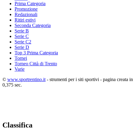
Prima Categoria
Promozione
Redazionali
Ritiri estivi
Seconda Categoria
Serie B
Serie C
Serie C2
Serie D
Top 3 Prima Categoria
Tornei
Torneo Città di Trento
Varie
©
www.sportrentino.it
- strumenti per i siti sportivi - pagina creata in
0,375 sec.
Classifica