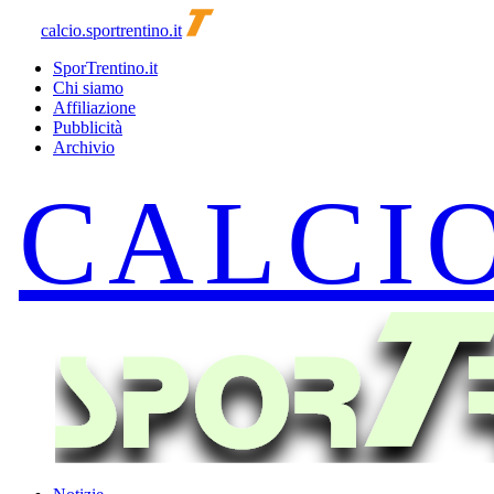
calcio.sportrentino.it
SporTrentino.it
Chi siamo
Affiliazione
Pubblicità
Archivio