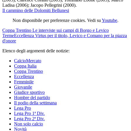
Ladisa (2006); Jacopo Pellegrini (2000).
Il cammino delle Dolomiti Bellunesi
Non disponibile per preferenze cookies. Vedi su
Youtube
.
Coppa Trentino
Le interviste sui campi di Borgo e Levico
Terme
Eccellenza
Virtus per il titolo, Levico e Comano per la piazza
d'onore
Elenco degli argomenti delle notizie:
CalcioMercato
Coppa Italia
Coppa Trentino
Eccellenza
Femminile
Giovanile
Giudice sportivo
Hombre del partido
Il podio della settimana
Lega Pro
Lega Pro 1ª Div.
Lega Pro 2ª Div.
Non solo calcio
Novità