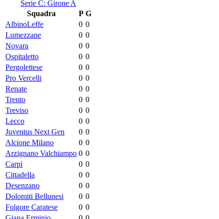
Serie C: Girone A
Squadra
P
G
AlbinoLeffe
0
0
Lumezzane
0
0
Novara
0
0
Ospitaletto
0
0
Pergolettese
0
0
Pro Vercelli
0
0
Renate
0
0
Trento
0
0
Treviso
0
0
Lecco
0
0
Juventus Next Gen
0
0
Alcione Milano
0
0
Arzignano Valchiampo
0
0
Carpi
0
0
Cittadella
0
0
Desenzano
0
0
Dolomiti Bellunesi
0
0
Folgore Caratese
0
0
Giana Erminio
0
0